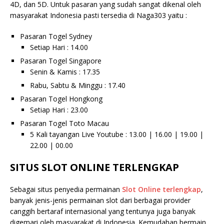
4D, dan 5D. Untuk pasaran yang sudah sangat dikenal oleh
masyarakat Indonesia pasti tersedia di Naga303 yaitu :
Pasaran Togel Sydney
Setiap Hari : 14.00
Pasaran Togel Singapore
Senin & Kamis : 17.35
Rabu, Sabtu & Minggu : 17.40
Pasaran Togel Hongkong
Setiap Hari : 23.00
Pasaran Togel Toto Macau
5 Kali tayangan Live Youtube : 13.00 | 16.00 | 19.00 |
22.00 | 00.00
SITUS SLOT ONLINE TERLENGKAP
Sebagai situs penyedia permainan
Slot Online terlengkap
,
banyak jenis-jenis permainan slot dari berbagai provider
canggih bertaraf internasional yang tentunya juga banyak
digemari oleh masyarakat di Indonesia. Kemudahan bermain