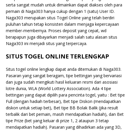
serta sangat mudah untuk dimainkan dapat diakses oleh para
pemain di Naga303 hanya cukup dengan 1 (satu) User ID.
Naga303 merupakan situs Togel Online yang telah berdiri
puluhan tahun tetap konsisten dalam menjaga kepercayaan
member-membernya. Proses deposit yang cepat, wd
berapapun juga dibayarkan menjadi salah satu alasan situs
Naga303 ini menjadi situs yang terpercaya.
SITUS TOGEL ONLINE TERLENGKAP
Situs togel online lengkap dapat anda ditemukan di Naga303.
Pasaran yang sangat beragam, tipe bettingan yang bervariasi
dan juga sudah mengikuti hasil keluaran resmi dari asosiasi
lotre dunia, WLA (World Lottery Association). Ada 4 tipe
bettingan yang dapat dipilih para pencinta togel, yaitu : Bet tipe
Full (dengan hadiah terbesar), Bet tipe Diskon (mendapatkan
diskon untuk setiap bet), Bet tipe BB Bolak Balik (jika result
terbalik dari bet pemain, masih mendapatkan hadiah), dan Bet
tipe Prize (bet yang keluar di prize 1, 2 ataupun 3 tetap
mendapatkan hadiah). Pasaran yang dihadirkan ada yang 3D,