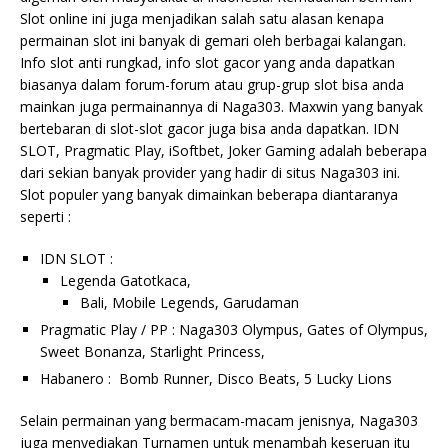
Slot online ini juga menjadikan salah satu alasan kenapa
permainan slot ini banyak di gemari oleh berbagai kalangan.
Info slot anti rungkad, info slot gacor yang anda dapatkan
biasanya dalam forum-forum atau grup-grup slot bisa anda
mainkan juga permainannya di Naga303. Maxwin yang banyak
bertebaran di slot-slot gacor juga bisa anda dapatkan. IDN
SLOT, Pragmatic Play, iSoftbet, Joker Gaming adalah beberapa
dari sekian banyak provider yang hadir di situs Naga303 ini.
Slot populer yang banyak dimainkan beberapa diantaranya
seperti :
IDN SLOT :
Legenda Gatotkaca,
Bali, Mobile Legends, Garudaman
Pragmatic Play / PP : Naga303 Olympus, Gates of Olympus,
Sweet Bonanza, Starlight Princess,
Habanero : Bomb Runner, Disco Beats, 5 Lucky Lions
Selain permainan yang bermacam-macam jenisnya, Naga303
juga menyediakan Turnamen untuk menambah keseruan itu