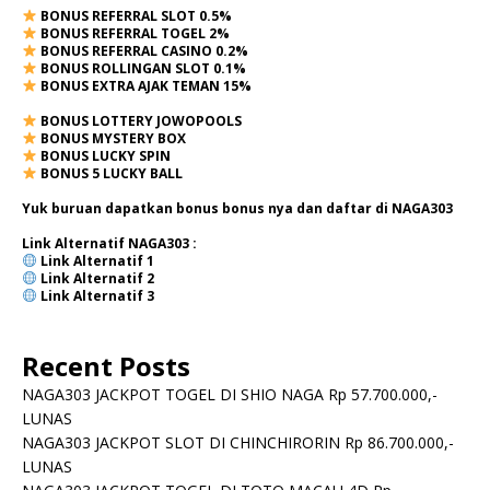
BONUS REFERRAL SLOT 0.5%
BONUS REFERRAL TOGEL 2%
BONUS REFERRAL CASINO 0.2%
BONUS ROLLINGAN SLOT 0.1%
BONUS EXTRA AJAK TEMAN 15%
BONUS LOTTERY JOWOPOOLS
BONUS MYSTERY BOX
BONUS LUCKY SPIN
BONUS 5 LUCKY BALL
Yuk buruan dapatkan bonus bonus nya dan daftar di NAGA303
Link Alternatif NAGA303 :
Link Alternatif
1
Link Alternatif
2
Link Alternatif 3
Recent Posts
NAGA303 JACKPOT TOGEL DI SHIO NAGA Rp 57.700.000,-
LUNAS
NAGA303 JACKPOT SLOT DI CHINCHIRORIN Rp 86.700.000,-
LUNAS