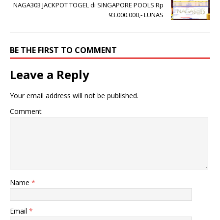
NAGA303 JACKPOT TOGEL di SINGAPORE POOLS Rp
93.000.000,- LUNAS
BE THE FIRST TO COMMENT
Leave a Reply
Your email address will not be published.
Comment
Name
*
Email
*