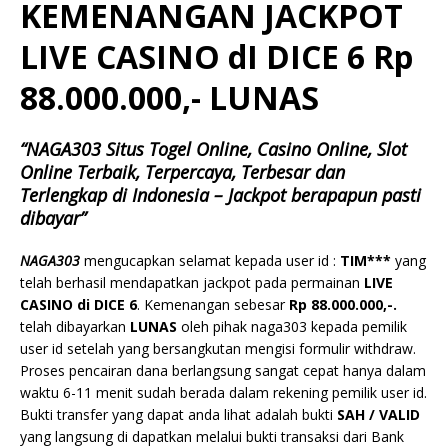
KEMENANGAN JACKPOT
LIVE CASINO dI DICE 6 Rp
88.000.000,- LUNAS
“NAGA303 Situs Togel Online, Casino Online, Slot
Online Terbaik, Terpercaya, Terbesar dan
Terlengkap di Indonesia – Jackpot berapapun pasti
dibayar”
NAGA303
mengucapkan selamat kepada user id :
TIM***
yang
telah berhasil mendapatkan jackpot pada permainan
LIVE
CASINO di DICE 6
. Kemenangan sebesar
Rp 88.000.000,-.
telah dibayarkan
LUNAS
oleh pihak naga303 kepada pemilik
user id setelah yang bersangkutan mengisi formulir withdraw.
Proses pencairan dana berlangsung sangat cepat hanya dalam
waktu 6-11 menit sudah berada dalam rekening pemilik user id.
Bukti transfer yang dapat anda lihat adalah bukti
SAH / VALID
yang langsung di dapatkan melalui bukti transaksi dari Bank