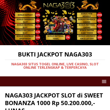
BUKTI JACKPOT NAGA303
NAGA303 SITUS TOGEL ONLINE, LIVE CASINO, SLOT
ONLINE TERLENGKAP & TERPERCAYA
NAGA303 JACKPOT SLOT di SWEET
BONANZA 1000 Rp 50.200.000,-