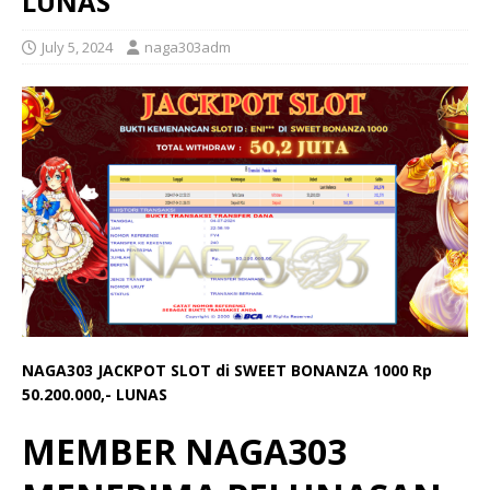
LUNAS
July 5, 2024
naga303adm
NAGA303 JACKPOT SLOT di SWEET BONANZA 1000 Rp
50.200.000,- LUNAS
MEMBER NAGA303