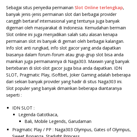
Sebagai situs penyedia permainan
Slot Online terlengkap
,
banyak jenis-jenis permainan slot dari berbagai provider
canggih bertaraf internasional yang tentunya juga banyak
digemari oleh masyarakat di Indonesia. Kemudahan bermain
Slot online ini juga menjadikan salah satu alasan kenapa
permainan slot ini banyak di gemari oleh berbagai kalangan.
Info slot anti rungkad, info slot gacor yang anda dapatkan
biasanya dalam forum-forum atau grup-grup slot bisa anda
mainkan juga permainannya di Naga303. Maxwin yang banyak
bertebaran di slot-slot gacor juga bisa anda dapatkan. IDN
SLOT, Pragmatic Play, iSoftbet, Joker Gaming adalah beberapa
dari sekian banyak provider yang hadir di situs Naga303 ini.
Slot populer yang banyak dimainkan beberapa diantaranya
seperti :
IDN SLOT :
Legenda Gatotkaca,
Bali, Mobile Legends, Garudaman
Pragmatic Play / PP : Naga303 Olympus, Gates of Olympus,
Sweet Bonanza, Starlight Princess,