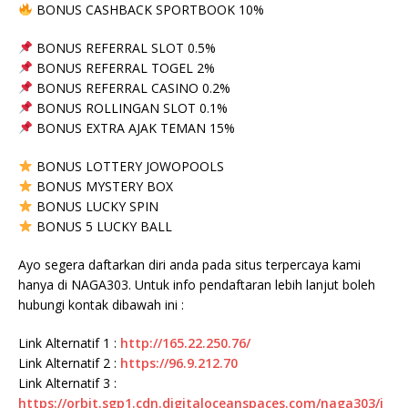
BONUS CASHBACK SPORTBOOK 10%
BONUS REFERRAL SLOT 0.5%
BONUS REFERRAL TOGEL 2%
BONUS REFERRAL CASINO 0.2%
BONUS ROLLINGAN SLOT 0.1%
BONUS EXTRA AJAK TEMAN 15%
BONUS LOTTERY JOWOPOOLS
BONUS MYSTERY BOX
BONUS LUCKY SPIN
BONUS 5 LUCKY BALL
Ayo segera daftarkan diri anda pada situs terpercaya kami
hanya di NAGA303. Untuk info pendaftaran lebih lanjut boleh
hubungi kontak dibawah ini :
Link Alternatif 1 :
http://165.22.250.76/
Link Alternatif 2 :
https://96.9.212.70
Link Alternatif 3 :
https://orbit.sgp1.cdn.digitaloceanspaces.com/naga303/i