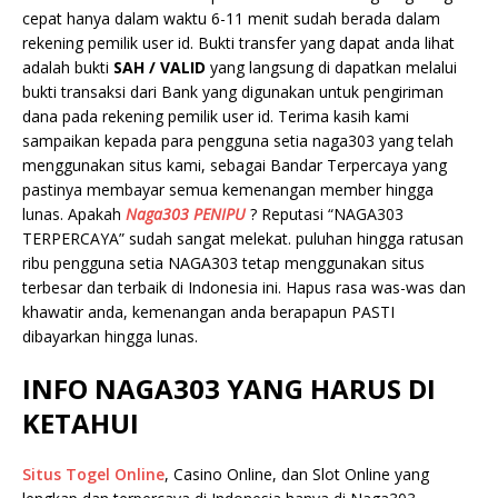
cepat hanya dalam waktu 6-11 menit sudah berada dalam
rekening pemilik user id. Bukti transfer yang dapat anda lihat
adalah bukti
SAH / VALID
yang langsung di dapatkan melalui
bukti transaksi dari Bank yang digunakan untuk pengiriman
dana pada rekening pemilik user id. Terima kasih kami
sampaikan kepada para pengguna setia naga303 yang telah
menggunakan situs kami, sebagai Bandar Terpercaya yang
pastinya membayar semua kemenangan member hingga
lunas. Apakah
Naga303
PENIPU
? Reputasi “NAGA303
TERPERCAYA” sudah sangat melekat. puluhan hingga ratusan
ribu pengguna setia NAGA303 tetap menggunakan situs
terbesar dan terbaik di Indonesia ini. Hapus rasa was-was dan
khawatir anda, kemenangan anda berapapun PASTI
dibayarkan hingga lunas.
INFO NAGA303 YANG HARUS DI
KETAHUI
Situs Togel Online
, Casino Online, dan Slot Online yang