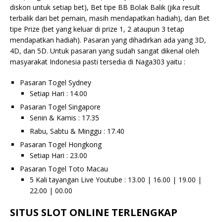
diskon untuk setiap bet), Bet tipe BB Bolak Balik (jika result
terbalik dari bet pemain, masih mendapatkan hadiah), dan Bet
tipe Prize (bet yang keluar di prize 1, 2 ataupun 3 tetap
mendapatkan hadiah). Pasaran yang dihadirkan ada yang 3D,
4D, dan 5D. Untuk pasaran yang sudah sangat dikenal oleh
masyarakat Indonesia pasti tersedia di Naga303 yaitu :
Pasaran Togel Sydney
Setiap Hari : 14.00
Pasaran Togel Singapore
Senin & Kamis : 17.35
Rabu, Sabtu & Minggu : 17.40
Pasaran Togel Hongkong
Setiap Hari : 23.00
Pasaran Togel Toto Macau
5 Kali tayangan Live Youtube : 13.00 | 16.00 | 19.00 |
22.00 | 00.00
SITUS SLOT ONLINE TERLENGKAP