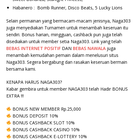
Habanero : Bomb Runner, Disco Beats, 5 Lucky Lions
Selain permainan yang bermacam-macam jenisnya, Naga303
juga menyediakan Turnamen untuk menambah keseruan itu
sendiri. Bonus harian, mingguan, cashback pun juga telah
disediakan untuk member setia Naga303. Link yang telah
BEBAS INTERNET POSITIF
DAN
BEBAS NAWALA
juga
menambah kemudahan pemain dalam menelusuri situs
Naga303. Segera bergabung dan rasakan keseruan bermain
bersama kami.
KENAPA HARUS NAGA303?
Kabar gembira untuk member NAGA303 telah Hadir BONUS
EXTRA !!!
BONUS NEW MEMBER Rp.25,000
BONUS DEPOSIT 10%
BONUS CASHBACK SLOT 10%
BONUS CASHBACK CASINO 10%
BONUS CASHBACK E-LOTTERY 10%