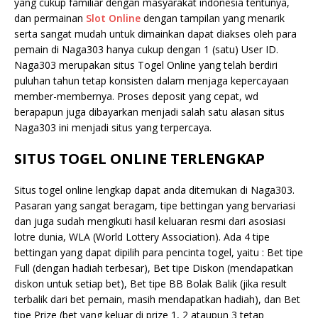
yang cukup familiar dengan masyarakat indonesia tentunya,
dan permainan
Slot Online
dengan tampilan yang menarik
serta sangat mudah untuk dimainkan dapat diakses oleh para
pemain di Naga303 hanya cukup dengan 1 (satu) User ID.
Naga303 merupakan situs Togel Online yang telah berdiri
puluhan tahun tetap konsisten dalam menjaga kepercayaan
member-membernya. Proses deposit yang cepat, wd
berapapun juga dibayarkan menjadi salah satu alasan situs
Naga303 ini menjadi situs yang terpercaya.
SITUS TOGEL ONLINE TERLENGKAP
Situs togel online lengkap dapat anda ditemukan di Naga303.
Pasaran yang sangat beragam, tipe bettingan yang bervariasi
dan juga sudah mengikuti hasil keluaran resmi dari asosiasi
lotre dunia, WLA (World Lottery Association). Ada 4 tipe
bettingan yang dapat dipilih para pencinta togel, yaitu : Bet tipe
Full (dengan hadiah terbesar), Bet tipe Diskon (mendapatkan
diskon untuk setiap bet), Bet tipe BB Bolak Balik (jika result
terbalik dari bet pemain, masih mendapatkan hadiah), dan Bet
tipe Prize (bet yang keluar di prize 1, 2 ataupun 3 tetap