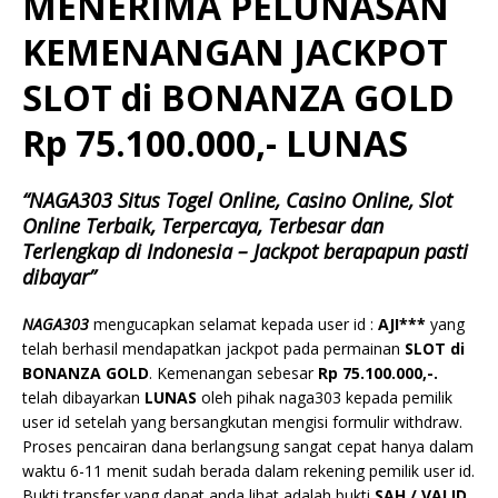
MENERIMA PELUNASAN
KEMENANGAN JACKPOT
SLOT di BONANZA GOLD
Rp 75.100.000,- LUNAS
“NAGA303 Situs Togel Online, Casino Online, Slot
Online Terbaik, Terpercaya, Terbesar dan
Terlengkap di Indonesia – Jackpot berapapun pasti
dibayar”
NAGA303
mengucapkan selamat kepada user id :
AJI***
yang
telah berhasil mendapatkan jackpot pada permainan
SLOT di
BONANZA GOLD
. Kemenangan sebesar
Rp 75.100.000,-.
telah dibayarkan
LUNAS
oleh pihak naga303 kepada pemilik
user id setelah yang bersangkutan mengisi formulir withdraw.
Proses pencairan dana berlangsung sangat cepat hanya dalam
waktu 6-11 menit sudah berada dalam rekening pemilik user id.
Bukti transfer yang dapat anda lihat adalah bukti
SAH / VALID