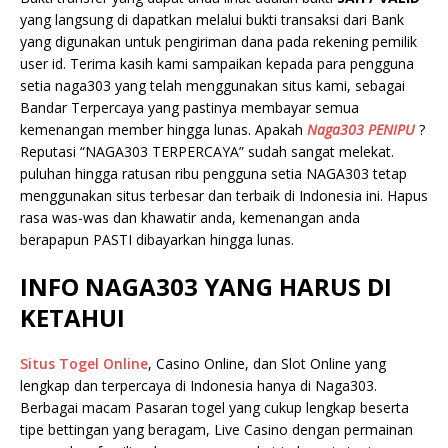
yang langsung di dapatkan melalui bukti transaksi dari Bank
yang digunakan untuk pengiriman dana pada rekening pemilik
user id. Terima kasih kami sampaikan kepada para pengguna
setia naga303 yang telah menggunakan situs kami, sebagai
Bandar Terpercaya yang pastinya membayar semua
kemenangan member hingga lunas. Apakah
Naga303
PENIPU
?
Reputasi “NAGA303 TERPERCAYA” sudah sangat melekat.
puluhan hingga ratusan ribu pengguna setia NAGA303 tetap
menggunakan situs terbesar dan terbaik di Indonesia ini. Hapus
rasa was-was dan khawatir anda, kemenangan anda
berapapun PASTI dibayarkan hingga lunas.
INFO NAGA303 YANG HARUS DI
KETAHUI
Situs Togel Online
, Casino Online, dan Slot Online yang
lengkap dan terpercaya di Indonesia hanya di Naga303.
Berbagai macam Pasaran togel yang cukup lengkap beserta
tipe bettingan yang beragam, Live Casino dengan permainan