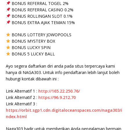
BONUS REFERRAL TOGEL 2%
BONUS REFERRAL CASINO 0.2%
BONUS ROLLINGAN SLOT 0.1%
BONUS EXTRA AJAK TEMAN 15%
BONUS LOTTERY JOWOPOOLS
BONUS MYSTERY BOX
BONUS LUCKY SPIN
BONUS 5 LUCKY BALL
Ayo segera daftarkan diri anda pada situs terpercaya kami
hanya di NAGA303. Untuk info pendaftaran lebih lanjut boleh
hubungi kontak dibawah ini :
Link Alternatif 1 :
http://165.22.250.76/
Link Alternatif 2 :
https://96.9.212.70
Link Alternatif 3 :
https://orbit.sgp1.cdn.digitaloceanspaces.com/naga303/i
ndex.html
Naga303 hadir untuk memberikan Anda pengalaman bermain