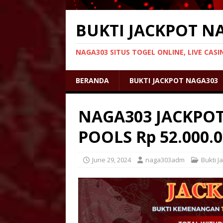
BUKTI JACKPOT N
NAGA303 SITUS TOGEL ONLINE, LIVE CAS
BERANDA
BUKTI JACKPOT NAGA303
NAGA303 JACKPO
POOLS Rp 52.000.
June 29, 2024
naga303adm
Bukti 