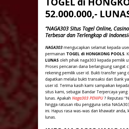
TOGEL di HONGK
52.000.000,- LUNA
“NAGA303 Situs Togel Online, Casino 
Terbesar dan Terlengkap di Indonesi
NAGA303
mengucapkan selamat kepada user 
permainan
TOGEL di HONGKONG POOLS
. 
LUNAS
oleh pihak naga303 kepada pemilik us
Proses pencairan dana berlangsung sangat 
rekening pemilik user id. Bukti transfer yang
dapatkan melalui bukti transaksi dari Bank 
user id. Terima kasih kami sampaikan kepa
situs kami, sebagai Bandar Terpercaya ya
lunas. Apakah
Naga303
PENIPU
? Reputasi “
hingga ratusan ribu pengguna setia NAGA303
ini. Hapus rasa was-was dan khawatir anda
lunas.