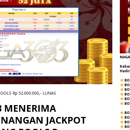
NAGA
Kaba
Hadir
BO
BO
BO
OLS Rp 52.000.000,- LUNAS
BO
BO
BO
3 MENERIMA
BO
ENANGAN JACKPOT
BO
BO
BO