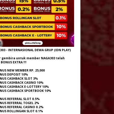
303 - INTERNASIONAL DEWA GRUP (IDN PLAY)
r gembira untuk member NAGA303 telah
 BONUS EXTRA !!!
NUS NEW MEMBER RP. 25,000
NUS DEPOSIT 10%
NUS CASHBACK SLOT 3%
NUS CASHBACK CASINO 10%
NUS CASHBACK E-LOTTERY 10%
NUS CASHBACK SPORTBOOK 10%
NUS REFERRAL SLOT 0.5%
NUS REFERRAL TOGEL 2%
NUS REFERRAL CASINO 0.2%
NUS ROLLINGAN SLOT 0.1%