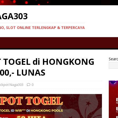
AGA303
INO, SLOT ONLINE TERLENGKAP & TERPERCAYA
T TOGEL di HONGKONG
Sear
000,- LUNAS
Jackpot Naga303
0