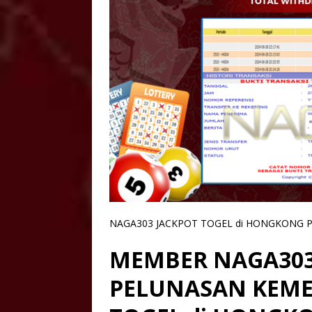
NAGA303 JACKPOT TOGEL di HONGKONG PO
MEMBER NAGA30
PELUNASAN KEM