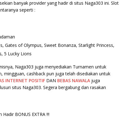
ekian banyak provider yang hadir di situs Naga303 ini. Slot
taranya seperti :
rudaman
s, Gates of Olympus, Sweet Bonanza, Starlight Princess,
, 5 Lucky Lions
nisnya, Naga303 juga menyediakan Turnamen untuk
n, mingguan, cashback pun juga telah disediakan untuk
AS INTERNET POSITIF
DAN
BEBAS NAWALA
juga
uri situs Naga303. Segera bergabung dan rasakan
 Hadir BONUS EXTRA !!!