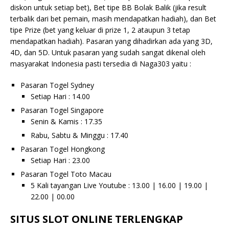
diskon untuk setiap bet), Bet tipe BB Bolak Balik (jika result
terbalik dari bet pemain, masih mendapatkan hadiah), dan Bet
tipe Prize (bet yang keluar di prize 1, 2 ataupun 3 tetap
mendapatkan hadiah). Pasaran yang dihadirkan ada yang 3D,
4D, dan 5D. Untuk pasaran yang sudah sangat dikenal oleh
masyarakat Indonesia pasti tersedia di Naga303 yaitu :
Pasaran Togel Sydney
Setiap Hari : 14.00
Pasaran Togel Singapore
Senin & Kamis : 17.35
Rabu, Sabtu & Minggu : 17.40
Pasaran Togel Hongkong
Setiap Hari : 23.00
Pasaran Togel Toto Macau
5 Kali tayangan Live Youtube : 13.00 | 16.00 | 19.00 |
22.00 | 00.00
SITUS SLOT ONLINE TERLENGKAP