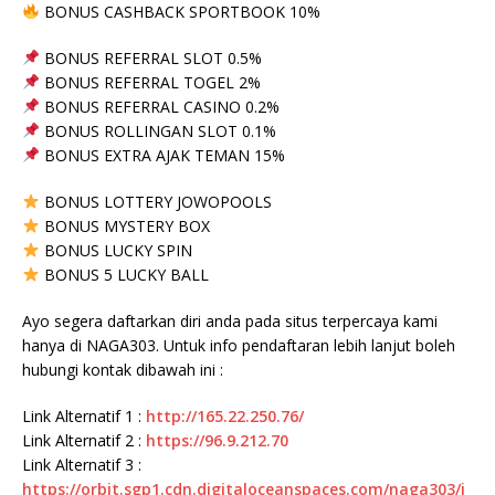
BONUS CASHBACK SPORTBOOK 10%
BONUS REFERRAL SLOT 0.5%
BONUS REFERRAL TOGEL 2%
BONUS REFERRAL CASINO 0.2%
BONUS ROLLINGAN SLOT 0.1%
BONUS EXTRA AJAK TEMAN 15%
BONUS LOTTERY JOWOPOOLS
BONUS MYSTERY BOX
BONUS LUCKY SPIN
BONUS 5 LUCKY BALL
Ayo segera daftarkan diri anda pada situs terpercaya kami
hanya di NAGA303. Untuk info pendaftaran lebih lanjut boleh
hubungi kontak dibawah ini :
Link Alternatif 1 :
http://165.22.250.76/
Link Alternatif 2 :
https://96.9.212.70
Link Alternatif 3 :
https://orbit.sgp1.cdn.digitaloceanspaces.com/naga303/i