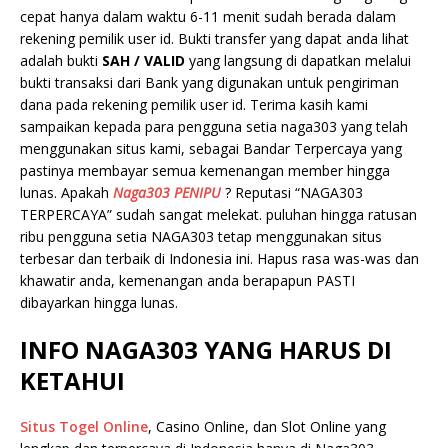
cepat hanya dalam waktu 6-11 menit sudah berada dalam
rekening pemilik user id. Bukti transfer yang dapat anda lihat
adalah bukti
SAH / VALID
yang langsung di dapatkan melalui
bukti transaksi dari Bank yang digunakan untuk pengiriman
dana pada rekening pemilik user id. Terima kasih kami
sampaikan kepada para pengguna setia naga303 yang telah
menggunakan situs kami, sebagai Bandar Terpercaya yang
pastinya membayar semua kemenangan member hingga
lunas. Apakah
Naga303
PENIPU
? Reputasi “NAGA303
TERPERCAYA” sudah sangat melekat. puluhan hingga ratusan
ribu pengguna setia NAGA303 tetap menggunakan situs
terbesar dan terbaik di Indonesia ini. Hapus rasa was-was dan
khawatir anda, kemenangan anda berapapun PASTI
dibayarkan hingga lunas.
INFO NAGA303 YANG HARUS DI
KETAHUI
Situs Togel Online
, Casino Online, dan Slot Online yang