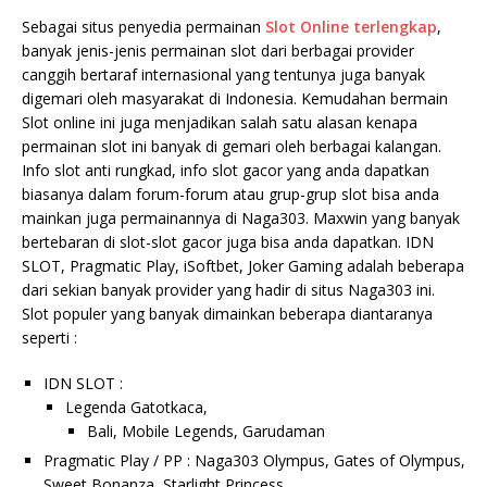
Sebagai situs penyedia permainan
Slot Online terlengkap
,
banyak jenis-jenis permainan slot dari berbagai provider
canggih bertaraf internasional yang tentunya juga banyak
digemari oleh masyarakat di Indonesia. Kemudahan bermain
Slot online ini juga menjadikan salah satu alasan kenapa
permainan slot ini banyak di gemari oleh berbagai kalangan.
Info slot anti rungkad, info slot gacor yang anda dapatkan
biasanya dalam forum-forum atau grup-grup slot bisa anda
mainkan juga permainannya di Naga303. Maxwin yang banyak
bertebaran di slot-slot gacor juga bisa anda dapatkan. IDN
SLOT, Pragmatic Play, iSoftbet, Joker Gaming adalah beberapa
dari sekian banyak provider yang hadir di situs Naga303 ini.
Slot populer yang banyak dimainkan beberapa diantaranya
seperti :
IDN SLOT :
Legenda Gatotkaca,
Bali, Mobile Legends, Garudaman
Pragmatic Play / PP : Naga303 Olympus, Gates of Olympus,
Sweet Bonanza, Starlight Princess,