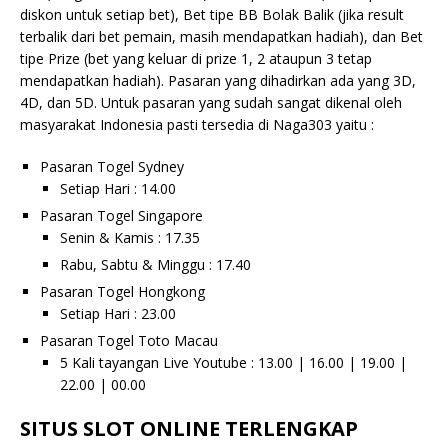
diskon untuk setiap bet), Bet tipe BB Bolak Balik (jika result
terbalik dari bet pemain, masih mendapatkan hadiah), dan Bet
tipe Prize (bet yang keluar di prize 1, 2 ataupun 3 tetap
mendapatkan hadiah). Pasaran yang dihadirkan ada yang 3D,
4D, dan 5D. Untuk pasaran yang sudah sangat dikenal oleh
masyarakat Indonesia pasti tersedia di Naga303 yaitu :
Pasaran Togel Sydney
Setiap Hari : 14.00
Pasaran Togel Singapore
Senin & Kamis : 17.35
Rabu, Sabtu & Minggu : 17.40
Pasaran Togel Hongkong
Setiap Hari : 23.00
Pasaran Togel Toto Macau
5 Kali tayangan Live Youtube : 13.00 | 16.00 | 19.00 |
22.00 | 00.00
SITUS SLOT ONLINE TERLENGKAP