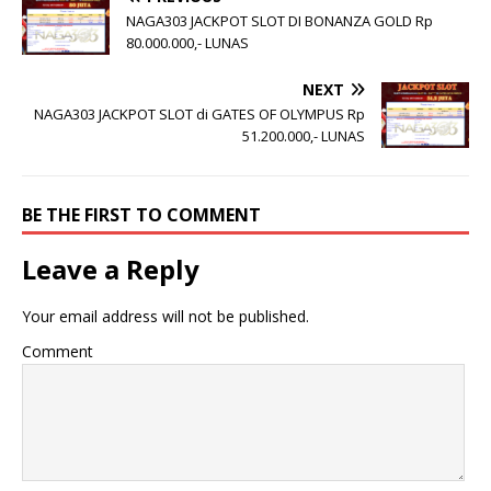
NAGA303 JACKPOT SLOT DI BONANZA GOLD Rp
80.000.000,- LUNAS
NEXT
NAGA303 JACKPOT SLOT di GATES OF OLYMPUS Rp
51.200.000,- LUNAS
BE THE FIRST TO COMMENT
Leave a Reply
Your email address will not be published.
Comment