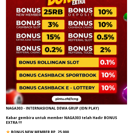
NAGA303 - INTERNASIONAL DEWA GRUP (IDN PLAY)
Kabar gembira untuk member NAGA303 telah Hadir BONUS
EXTRA !!!
BONUS NEW MEMBER RP. 25,000