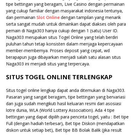
tipe bettingan yang beragam, Live Casino dengan permainan
yang cukup familiar dengan masyarakat indonesia tentunya,
dan permainan
Slot Online
dengan tampilan yang menarik
serta sangat mudah untuk dimainkan dapat diakses oleh para
pemain di Naga303 hanya cukup dengan 1 (satu) User ID.
Naga303 merupakan situs Togel Online yang telah berdiri
puluhan tahun tetap konsisten dalam menjaga kepercayaan
member-membernya. Proses deposit yang cepat, wd
berapapun juga dibayarkan menjadi salah satu alasan situs
Naga303 ini menjadi situs yang terpercaya.
SITUS TOGEL ONLINE TERLENGKAP
Situs togel online lengkap dapat anda ditemukan di Naga303.
Pasaran yang sangat beragam, tipe bettingan yang bervariasi
dan juga sudah mengikuti hasil keluaran resmi dari asosiasi
lotre dunia, WLA (World Lottery Association). Ada 4 tipe
bettingan yang dapat dipilih para pencinta togel, yaitu : Bet tipe
Full (dengan hadiah terbesar), Bet tipe Diskon (mendapatkan
diskon untuk setiap bet), Bet tipe BB Bolak Balik (jika result