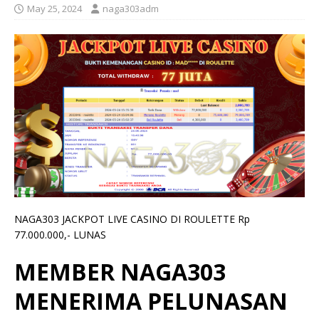
May 25, 2024
naga303adm
NAGA303 JACKPOT LIVE CASINO DI ROULETTE Rp
77.000.000,- LUNAS
MEMBER NAGA303
MENERIMA PELUNASAN