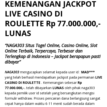
KEMENANGAN JACKPOT
LIVE CASINO DI
ROULETTE Rp 77.000.000,-
LUNAS
“NAGA303 Situs Togel Online, Casino Online, Slot
Online Terbaik, Terpercaya, Terbesar dan
Terlengkap di Indonesia – Jackpot berapapun pasti
dibayar”
NAGA303
mengucapkan selamat kepada user id :
MAD***
yang telah berhasil mendapatkan jackpot pada permainan
LIVE
CASINO DI ROULETTE
. Kemenangan sebesar
Rp
77.000.000,-.
telah dibayarkan
LUNAS
oleh pihak naga303
kepada pemilik user id setelah yang bersangkutan mengisi
formulir withdraw. Proses pencairan dana berlangsung sangat
cepat hanya dalam waktu 6-11 menit sudah berada dalam