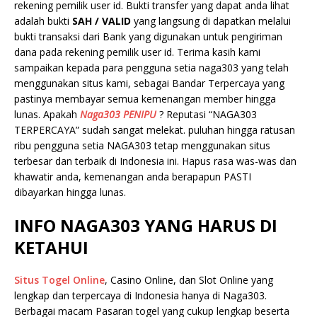
rekening pemilik user id. Bukti transfer yang dapat anda lihat
adalah bukti
SAH / VALID
yang langsung di dapatkan melalui
bukti transaksi dari Bank yang digunakan untuk pengiriman
dana pada rekening pemilik user id. Terima kasih kami
sampaikan kepada para pengguna setia naga303 yang telah
menggunakan situs kami, sebagai Bandar Terpercaya yang
pastinya membayar semua kemenangan member hingga
lunas. Apakah
Naga303
PENIPU
? Reputasi “NAGA303
TERPERCAYA” sudah sangat melekat. puluhan hingga ratusan
ribu pengguna setia NAGA303 tetap menggunakan situs
terbesar dan terbaik di Indonesia ini. Hapus rasa was-was dan
khawatir anda, kemenangan anda berapapun PASTI
dibayarkan hingga lunas.
INFO NAGA303 YANG HARUS DI
KETAHUI
Situs Togel Online
, Casino Online, dan Slot Online yang
lengkap dan terpercaya di Indonesia hanya di Naga303.
Berbagai macam Pasaran togel yang cukup lengkap beserta