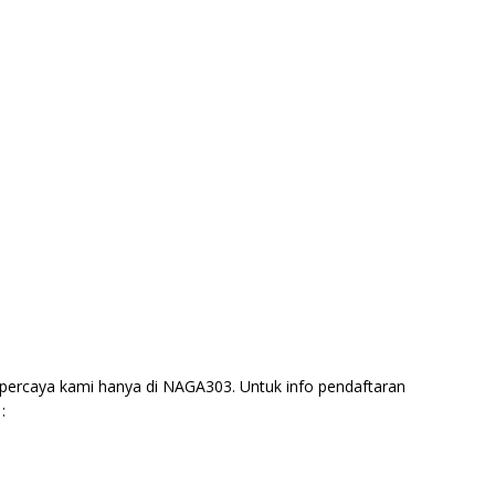
erpercaya kami hanya di NAGA303. Untuk info pendaftaran
: