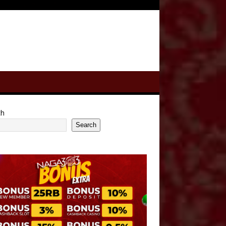
ch
Search