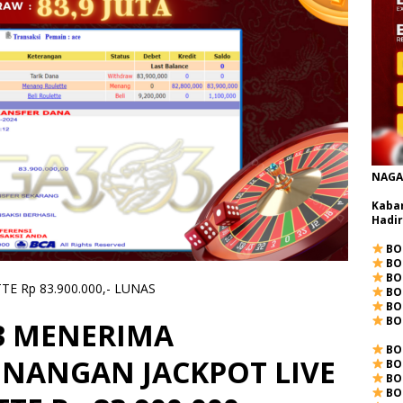
NAGA
Kaba
Hadir
BO
BO
BO
E Rp 83.900.000,- LUNAS
BO
BO
BO
3 MENERIMA
BO
NANGAN JACKPOT LIVE
BO
BO
BO