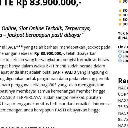
E Rp 83.900.000,-
BO
BO
BO
BO
BO
Online, Slot Online Terbaik, Terpercaya,
Yuk b
a – Jackpot berapapun pasti dibayar”
di N
id :
ACE***
yang telah berhasil mendapatkan jackpot pada
Link 
Li
menangan sebesar
Rp 83.900.000,-.
telah dibayarkan
Li
er id setelah yang bersangkutan mengisi formulir withdraw.
Lin
cepat hanya dalam waktu 6-11 menit sudah berada dalam
 dapat anda lihat adalah bukti
SAH / VALID
yang langsung di
yang digunakan untuk pengiriman dana pada rekening pemilik
Re
da para pengguna setia naga303 yang telah menggunakan
NAGA
ng pastinya membayar semua kemenangan member hingga
CORN
NAGA303 TERPERCAYA” sudah sangat melekat. puluhan
NAGA
 tetap menggunakan situs terbesar dan terbaik di Indonesia
75.5
, kemenangan anda berapapun PASTI dibayarkan hingga
NAGA
82.7
NAGA