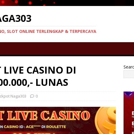
AGA303
INO, SLOT ONLINE TERLENGKAP & TERPERCAYA
 LIVE CASINO DI
Sear
00.000,- LUNAS
ackpot Naga303
0