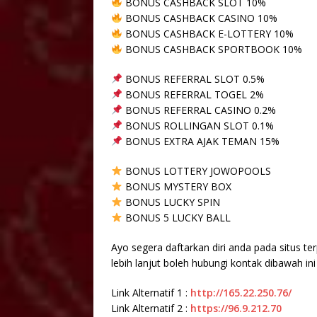
BONUS CASHBACK SLOT 10%
BONUS CASHBACK CASINO 10%
BONUS CASHBACK E-LOTTERY 10%
BONUS CASHBACK SPORTBOOK 10%
BONUS REFERRAL SLOT 0.5%
BONUS REFERRAL TOGEL 2%
BONUS REFERRAL CASINO 0.2%
BONUS ROLLINGAN SLOT 0.1%
BONUS EXTRA AJAK TEMAN 15%
BONUS LOTTERY JOWOPOOLS
BONUS MYSTERY BOX
BONUS LUCKY SPIN
BONUS 5 LUCKY BALL
Ayo segera daftarkan diri anda pada situs t
lebih lanjut boleh hubungi kontak dibawah ini 
Link Alternatif 1 :
http://165.22.250.76/
Link Alternatif 2 :
https://96.9.212.70