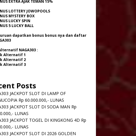
NUS EXTRA AJAK TEMAN 15%
NUS LOTTERY JOWOPOOLS
NUS MYSTERY BOX
NUS LUCKY SPIN
NUS 5 LUCKY BALL
uruan dapatkan bonus bonus nya dan daftar
AGA303
Alternatif NAGA303 :
nk Alternatif
1
nk Alternatif
2
k Alternatif 3
cent Posts
303 JACKPOT SLOT DI LAMP OF
UCOPIA Rp 60.000.000,- LUNAS
303 JACKPOT SLOT DI SODA MAN Rp
00.000,- LUNAS
303 JACKPOT TOGEL DI KINGKONG 4D Rp
50.000,- LUNAS
303 JACKPOT SLOT DI 2026 GOLDEN