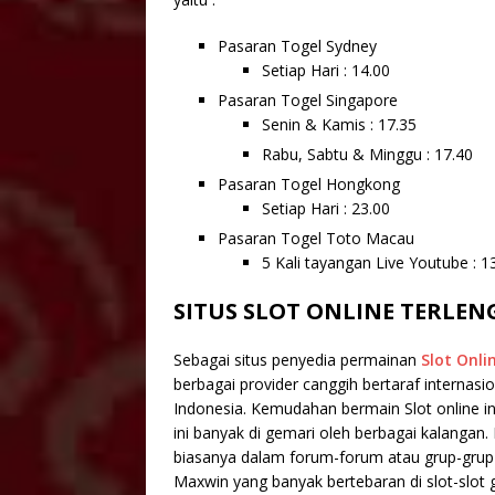
Pasaran Togel Sydney
Setiap Hari : 14.00
Pasaran Togel Singapore
Senin & Kamis : 17.35
Rabu, Sabtu & Minggu : 17.40
Pasaran Togel Hongkong
Setiap Hari : 23.00
Pasaran Togel Toto Macau
5 Kali tayangan Live Youtube : 1
SITUS SLOT ONLINE TERLEN
Sebagai situs penyedia permainan
Slot Onli
berbagai provider canggih bertaraf internas
Indonesia. Kemudahan bermain Slot online in
ini banyak di gemari oleh berbagai kalangan. 
biasanya dalam forum-forum atau grup-grup
Maxwin yang banyak bertebaran di slot-slot 