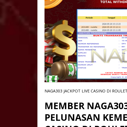
NAGA303 JACKPOT LIVE CASINO DI ROULETT
MEMBER NAGA30
PELUNASAN KEME