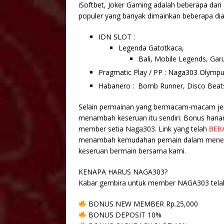
iSoftbet, Joker Gaming adalah beberapa dari s
populer yang banyak dimainkan beberapa dian
IDN SLOT :
Legenda Gatotkaca,
Bali, Mobile Legends, Ga
Pragmatic Play / PP : Naga303 Olympu
Habanero : Bomb Runner, Disco Beats
Selain permainan yang bermacam-macam je
menambah keseruan itu sendiri. Bonus haria
member setia Naga303. Link yang telah
BEB
menambah kemudahan pemain dalam menelus
keseruan bermain bersama kami.
KENAPA HARUS NAGA303?
Kabar gembira untuk member NAGA303 telah
BONUS NEW MEMBER Rp.25,000
BONUS DEPOSIT 10%