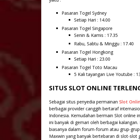
Pasaran Togel Sydney
Setiap Hari : 14.00
Pasaran Togel Singapore
Senin & Kamis : 17.35
Rabu, Sabtu & Minggu : 17.40
Pasaran Togel Hongkong
Setiap Hari : 23.00
Pasaran Togel Toto Macau
5 Kali tayangan Live Youtube : 1
SITUS SLOT ONLINE TERLEN
Sebagai situs penyedia permainan
Slot Onli
berbagai provider canggih bertaraf internas
Indonesia. Kemudahan bermain Slot online in
ini banyak di gemari oleh berbagai kalangan. 
biasanya dalam forum-forum atau grup-grup
Maxwin yang banyak bertebaran di slot-slot 