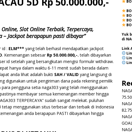
CAU 5D Rp 50.000.000,-
BO
BO
BO
BO
BO
Online, Slot Online Terbaik, Terpercaya,
Yuk b
a – Jackpot berapapun pasti dibayar”
di N
id :
ELM***
yang telah berhasil mendapatkan jackpot
Link 
Li
D
. Kemenangan sebesar
Rp 50.000.000,-.
telah dibayarkan
Li
er id setelah yang bersangkutan mengisi formulir withdraw.
Lin
cepat hanya dalam waktu 6-11 menit sudah berada dalam
 dapat anda lihat adalah bukti
SAH / VALID
yang langsung di
yang digunakan untuk pengiriman dana pada rekening pemilik
Re
da para pengguna setia naga303 yang telah menggunakan
NAGA
ng pastinya membayar semua kemenangan member hingga
75.5
NAGA303 TERPERCAYA” sudah sangat melekat. puluhan
NAGA
 tetap menggunakan situs terbesar dan terbaik di Indonesia
82.7
, kemenangan anda berapapun PASTI dibayarkan hingga
NAGA
GOAL
NAGA