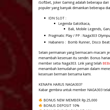
iSoftbet, Joker Gaming adalah beberapa dari s
populer yang banyak dimainkan beberapa dian
IDN SLOT :
Legenda Gatotkaca,
Bali, Mobile Legends, Ga
Pragmatic Play / PP : Naga303 Olympu
Habanero : Bomb Runner, Disco Beats
Selain permainan yang bermacam-macam je
menambah keseruan itu sendiri. Bonus haria
member setia Naga303. Link yang telah
BEB
menambah kemudahan pemain dalam menelus
keseruan bermain bersama kami.
KENAPA HARUS NAGA303?
Kabar gembira untuk member NAGA303 telah
BONUS NEW MEMBER Rp.25,000
BONUS DEPOSIT 10%