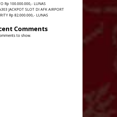
O Rp 100.000.000,- LUNAS
303 JACKPOT SLOT DI AFK AIRPORT
RITY Rp 82.000.000,- LUNAS
cent Comments
omments to show.