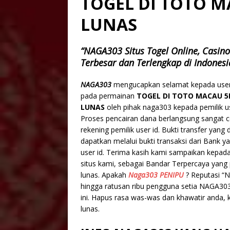
TOGEL DI TOTO MA
LUNAS
“NAGA303 Situs Togel Online, Casino 
Terbesar dan Terlengkap di Indonesi
NAGA303
mengucapkan selamat kepada user 
pada permainan
TOGEL DI TOTO MACAU 5
LUNAS
oleh pihak naga303 kepada pemilik us
Proses pencairan dana berlangsung sangat 
rekening pemilik user id. Bukti transfer yang
dapatkan melalui bukti transaksi dari Bank 
user id. Terima kasih kami sampaikan kepa
situs kami, sebagai Bandar Terpercaya ya
lunas. Apakah
Naga303
PENIPU
? Reputasi “
hingga ratusan ribu pengguna setia NAGA303
ini. Hapus rasa was-was dan khawatir anda
lunas.