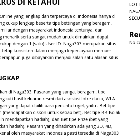
RUS DI KETAHUI
LOTT
NAGA
 Online yang lengkap dan terpercaya di Indonesia hanya di
SECU
g cukup lengkap beserta tipe bettingan yang beragam,
miliar dengan masyarakat indonesia tentunya, dan
Re
g menarik serta sangat mudah untuk dimainkan dapat
No c
cukup dengan 1 (satu) User ID. Naga303 merupakan situs
hun tetap konsisten dalam menjaga kepercayaan member-
erapapun juga dibayarkan menjadi salah satu alasan situs
ENGKAP
ukan di Naga303. Pasaran yang sangat beragam, tipe
ikuti hasil keluaran resmi dari asosiasi lotre dunia, WLA
gan yang dapat dipilih para pencinta togel, yaitu : Bet tipe
on (mendapatkan diskon untuk setiap bet), Bet tipe BB Bolak
masih mendapatkan hadiah), dan Bet tipe Prize (bet yang
atkan hadiah). Pasaran yang dihadirkan ada yang 3D, 4D,
kenal oleh masyarakat Indonesia pasti tersedia di Naga303