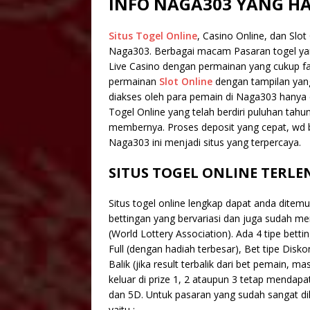
INFO NAGA303 YANG HA
Situs Togel Online
, Casino Online, dan Slot
Naga303. Berbagai macam Pasaran togel yan
Live Casino dengan permainan yang cukup fa
permainan
Slot Online
dengan tampilan yan
diakses oleh para pemain di Naga303 hanya 
Togel Online yang telah berdiri puluhan ta
membernya. Proses deposit yang cepat, wd b
Naga303 ini menjadi situs yang terpercaya.
SITUS TOGEL ONLINE TERL
Situs togel online lengkap dapat anda ditem
bettingan yang bervariasi dan juga sudah meng
(World Lottery Association). Ada 4 tipe bettin
Full (dengan hadiah terbesar), Bet tipe Disk
Balik (jika result terbalik dari bet pemain, 
keluar di prize 1, 2 ataupun 3 tetap mendap
dan 5D. Untuk pasaran yang sudah sangat di
yaitu :