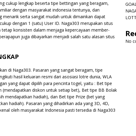
g cukup lengkap beserta tipe bettingan yang beragam,
GOAL
miliar dengan masyarakat indonesia tentunya, dan
NAGA
g menarik serta sangat mudah untuk dimainkan dapat
LOTT
cukup dengan 1 (satu) User ID. Naga303 merupakan situs
hun tetap konsisten dalam menjaga kepercayaan member-
Re
erapapun juga dibayarkan menjadi salah satu alasan situs
No c
ENGKAP
ukan di Naga303. Pasaran yang sangat beragam, tipe
ikuti hasil keluaran resmi dari asosiasi lotre dunia, WLA
gan yang dapat dipilih para pencinta togel, yaitu : Bet tipe
on (mendapatkan diskon untuk setiap bet), Bet tipe BB Bolak
masih mendapatkan hadiah), dan Bet tipe Prize (bet yang
atkan hadiah). Pasaran yang dihadirkan ada yang 3D, 4D,
kenal oleh masyarakat Indonesia pasti tersedia di Naga303