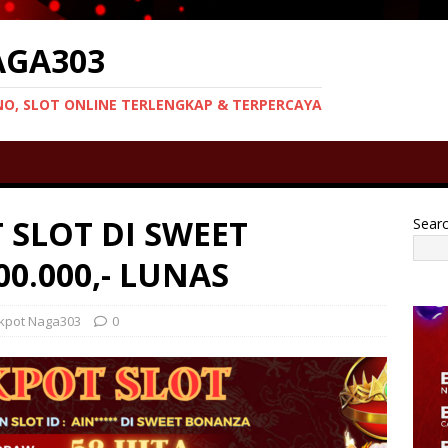
AGA303
INO, SLOT ONLINE TERLENGKAP & TERPERCAYA
 SLOT DI SWEET
Sear
0.000,- LUNAS
ckpot Naga303
0