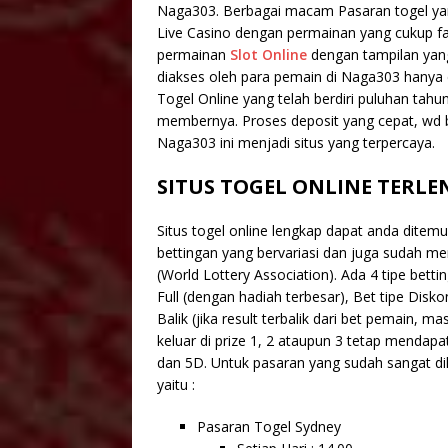
Naga303. Berbagai macam Pasaran togel yan
Live Casino dengan permainan yang cukup fa
permainan
Slot Online
dengan tampilan yan
diakses oleh para pemain di Naga303 hanya 
Togel Online yang telah berdiri puluhan ta
membernya. Proses deposit yang cepat, wd b
Naga303 ini menjadi situs yang terpercaya.
SITUS TOGEL ONLINE TERL
Situs togel online lengkap dapat anda ditem
bettingan yang bervariasi dan juga sudah meng
(World Lottery Association). Ada 4 tipe bettin
Full (dengan hadiah terbesar), Bet tipe Disk
Balik (jika result terbalik dari bet pemain, 
keluar di prize 1, 2 ataupun 3 tetap mendap
dan 5D. Untuk pasaran yang sudah sangat di
yaitu :
Pasaran Togel Sydney