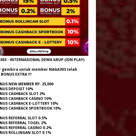
303 - INTERNASIONAL DEWA GRUP (IDN PLAY)
r gembira untuk member NAGA303 telah
 BONUS EXTRA !!!
NUS NEW MEMBER RP. 25,000
NUS DEPOSIT 10%
NUS CASHBACK SLOT 3%
NUS CASHBACK CASINO 10%
NUS CASHBACK E-LOTTERY 10%
NUS CASHBACK SPORTBOOK 10%
NUS REFERRAL SLOT 0.5%
NUS REFERRAL TOGEL 2%
NUS REFERRAL CASINO 0.2%
NUS ROLLINGAN SLOT 0.1%