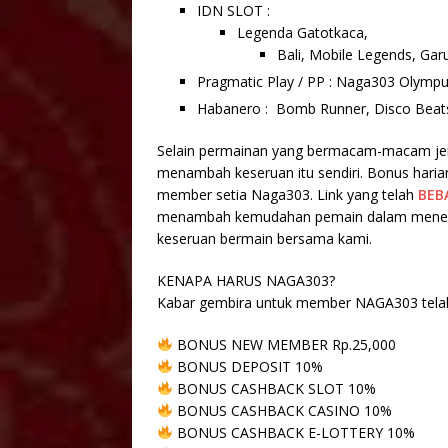
IDN SLOT :
Legenda Gatotkaca,
Bali, Mobile Legends, Ga
Pragmatic Play / PP : Naga303 Olympu
Habanero : Bomb Runner, Disco Beats
Selain permainan yang bermacam-macam je
menambah keseruan itu sendiri. Bonus haria
member setia Naga303. Link yang telah
BEB
menambah kemudahan pemain dalam menelus
keseruan bermain bersama kami.
KENAPA HARUS NAGA303?
Kabar gembira untuk member NAGA303 telah
BONUS NEW MEMBER Rp.25,000
BONUS DEPOSIT 10%
BONUS CASHBACK SLOT 10%
BONUS CASHBACK CASINO 10%
BONUS CASHBACK E-LOTTERY 10%