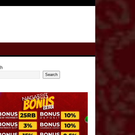
ch
Search