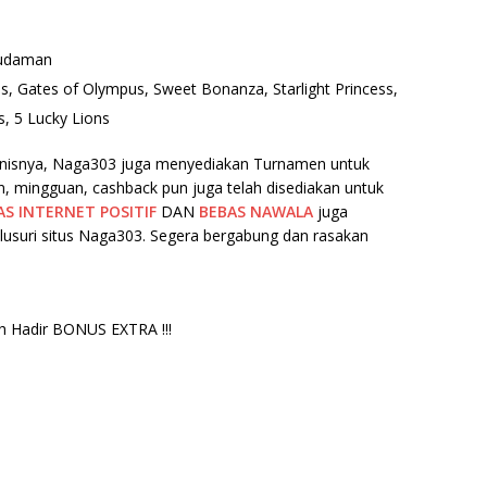
rudaman
s, Gates of Olympus, Sweet Bonanza, Starlight Princess,
, 5 Lucky Lions
nisnya, Naga303 juga menyediakan Turnamen untuk
n, mingguan, cashback pun juga telah disediakan untuk
AS INTERNET POSITIF
DAN
BEBAS NAWALA
juga
uri situs Naga303. Segera bergabung dan rasakan
 Hadir BONUS EXTRA !!!