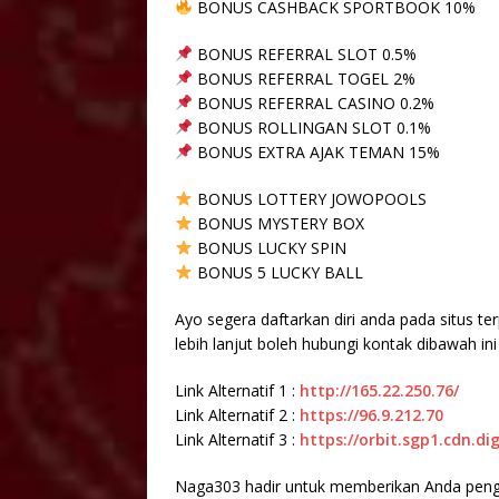
BONUS CASHBACK SPORTBOOK 10%
BONUS REFERRAL SLOT 0.5%
BONUS REFERRAL TOGEL 2%
BONUS REFERRAL CASINO 0.2%
BONUS ROLLINGAN SLOT 0.1%
BONUS EXTRA AJAK TEMAN 15%
BONUS LOTTERY JOWOPOOLS
BONUS MYSTERY BOX
BONUS LUCKY SPIN
BONUS 5 LUCKY BALL
Ayo segera daftarkan diri anda pada situs t
lebih lanjut boleh hubungi kontak dibawah ini 
Link Alternatif 1 :
http://165.22.250.76/
Link Alternatif 2 :
https://96.9.212.70
Link Alternatif 3 :
https://orbit.sgp1.cdn.d
Naga303 hadir untuk memberikan Anda pen