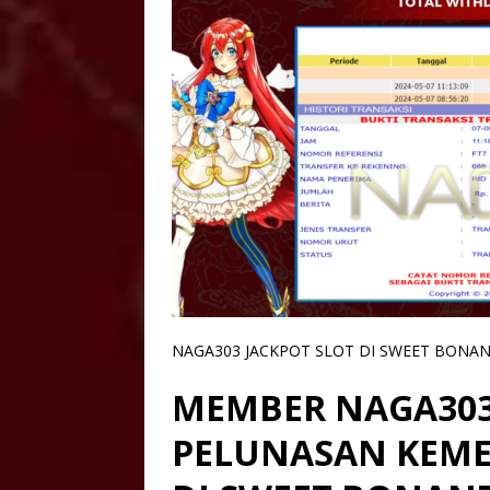
NAGA303 JACKPOT SLOT DI SWEET BONANZA
MEMBER NAGA30
PELUNASAN KEME