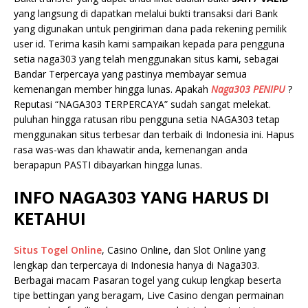
yang langsung di dapatkan melalui bukti transaksi dari Bank
yang digunakan untuk pengiriman dana pada rekening pemilik
user id. Terima kasih kami sampaikan kepada para pengguna
setia naga303 yang telah menggunakan situs kami, sebagai
Bandar Terpercaya yang pastinya membayar semua
kemenangan member hingga lunas. Apakah
Naga303
PENIPU
?
Reputasi “NAGA303 TERPERCAYA” sudah sangat melekat.
puluhan hingga ratusan ribu pengguna setia NAGA303 tetap
menggunakan situs terbesar dan terbaik di Indonesia ini. Hapus
rasa was-was dan khawatir anda, kemenangan anda
berapapun PASTI dibayarkan hingga lunas.
INFO NAGA303 YANG HARUS DI
KETAHUI
Situs Togel Online
, Casino Online, dan Slot Online yang
lengkap dan terpercaya di Indonesia hanya di Naga303.
Berbagai macam Pasaran togel yang cukup lengkap beserta
tipe bettingan yang beragam, Live Casino dengan permainan