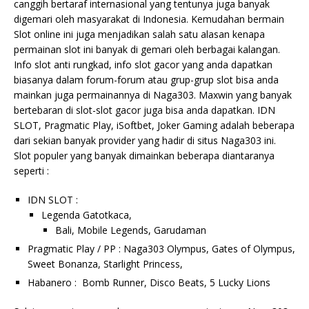
canggih bertaraf internasional yang tentunya juga banyak
digemari oleh masyarakat di Indonesia. Kemudahan bermain
Slot online ini juga menjadikan salah satu alasan kenapa
permainan slot ini banyak di gemari oleh berbagai kalangan.
Info slot anti rungkad, info slot gacor yang anda dapatkan
biasanya dalam forum-forum atau grup-grup slot bisa anda
mainkan juga permainannya di Naga303. Maxwin yang banyak
bertebaran di slot-slot gacor juga bisa anda dapatkan. IDN
SLOT, Pragmatic Play, iSoftbet, Joker Gaming adalah beberapa
dari sekian banyak provider yang hadir di situs Naga303 ini.
Slot populer yang banyak dimainkan beberapa diantaranya
seperti :
IDN SLOT :
Legenda Gatotkaca,
Bali, Mobile Legends, Garudaman
Pragmatic Play / PP : Naga303 Olympus, Gates of Olympus,
Sweet Bonanza, Starlight Princess,
Habanero : Bomb Runner, Disco Beats, 5 Lucky Lions