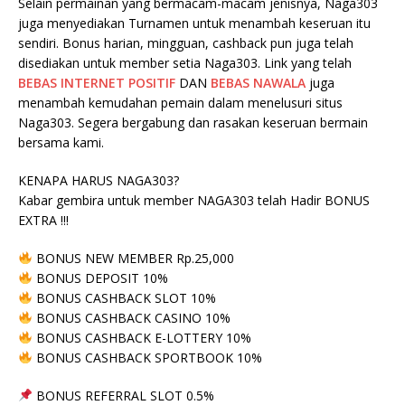
Selain permainan yang bermacam-macam jenisnya, Naga303
juga menyediakan Turnamen untuk menambah keseruan itu
sendiri. Bonus harian, mingguan, cashback pun juga telah
disediakan untuk member setia Naga303. Link yang telah
BEBAS INTERNET POSITIF
DAN
BEBAS NAWALA
juga
menambah kemudahan pemain dalam menelusuri situs
Naga303. Segera bergabung dan rasakan keseruan bermain
bersama kami.
KENAPA HARUS NAGA303?
Kabar gembira untuk member NAGA303 telah Hadir BONUS
EXTRA !!!
BONUS NEW MEMBER Rp.25,000
BONUS DEPOSIT 10%
BONUS CASHBACK SLOT 10%
BONUS CASHBACK CASINO 10%
BONUS CASHBACK E-LOTTERY 10%
BONUS CASHBACK SPORTBOOK 10%
BONUS REFERRAL SLOT 0.5%