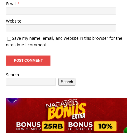
Email
*
Website
Save my name, email, and website in this browser for the
next time I comment.
Search
Search