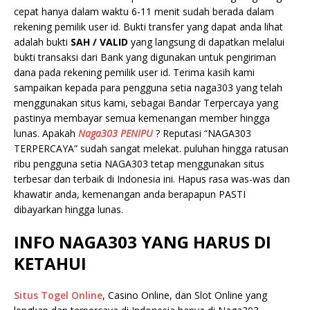
cepat hanya dalam waktu 6-11 menit sudah berada dalam
rekening pemilik user id. Bukti transfer yang dapat anda lihat
adalah bukti
SAH / VALID
yang langsung di dapatkan melalui
bukti transaksi dari Bank yang digunakan untuk pengiriman
dana pada rekening pemilik user id. Terima kasih kami
sampaikan kepada para pengguna setia naga303 yang telah
menggunakan situs kami, sebagai Bandar Terpercaya yang
pastinya membayar semua kemenangan member hingga
lunas. Apakah
Naga303
PENIPU
? Reputasi “NAGA303
TERPERCAYA” sudah sangat melekat. puluhan hingga ratusan
ribu pengguna setia NAGA303 tetap menggunakan situs
terbesar dan terbaik di Indonesia ini. Hapus rasa was-was dan
khawatir anda, kemenangan anda berapapun PASTI
dibayarkan hingga lunas.
INFO NAGA303 YANG HARUS DI
KETAHUI
Situs Togel Online
, Casino Online, dan Slot Online yang