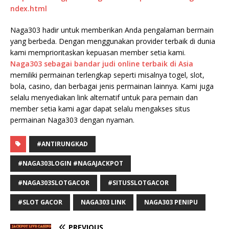
ndex.html
Naga303 hadir untuk memberikan Anda pengalaman bermain
yang berbeda. Dengan menggunakan provider terbaik di dunia
kami memprioritaskan kepuasan member setia kami.
Naga303 sebagai bandar judi online terbaik di Asia
memiliki permainan terlengkap seperti misalnya togel, slot,
bola, casino, dan berbagai jenis permainan lainnya. Kami juga
selalu menyediakan link alternatif untuk para pemain dan
member setia kami agar dapat selalu mengakses situs
permainan Naga303 dengan nyaman.
#ANTIRUNGKAD
#NAGA303LOGIN #NAGAJACKPOT
#NAGA303SLOTGACOR
#SITUSSLOTGACOR
#SLOT GACOR
NAGA303 LINK
NAGA303 PENIPU
PREVIOUS