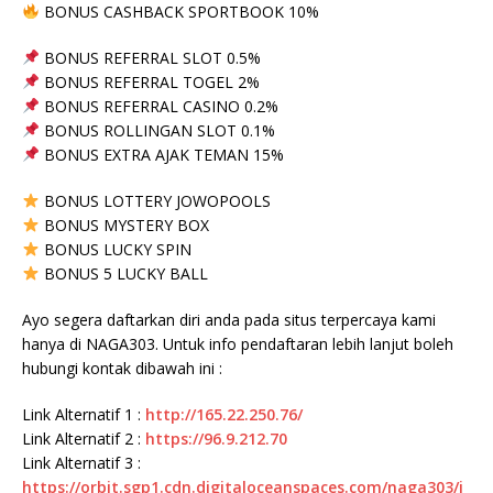
BONUS CASHBACK SPORTBOOK 10%
BONUS REFERRAL SLOT 0.5%
BONUS REFERRAL TOGEL 2%
BONUS REFERRAL CASINO 0.2%
BONUS ROLLINGAN SLOT 0.1%
BONUS EXTRA AJAK TEMAN 15%
BONUS LOTTERY JOWOPOOLS
BONUS MYSTERY BOX
BONUS LUCKY SPIN
BONUS 5 LUCKY BALL
Ayo segera daftarkan diri anda pada situs terpercaya kami
hanya di NAGA303. Untuk info pendaftaran lebih lanjut boleh
hubungi kontak dibawah ini :
Link Alternatif 1 :
http://165.22.250.76/
Link Alternatif 2 :
https://96.9.212.70
Link Alternatif 3 :
https://orbit.sgp1.cdn.digitaloceanspaces.com/naga303/i