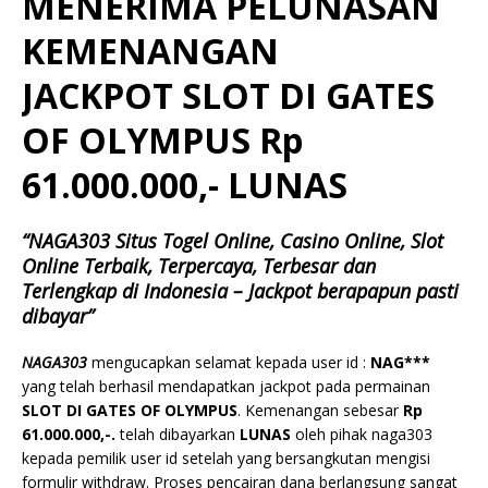
MENERIMA PELUNASAN
KEMENANGAN
JACKPOT SLOT DI GATES
OF OLYMPUS Rp
61.000.000,- LUNAS
“NAGA303 Situs Togel Online, Casino Online, Slot
Online Terbaik, Terpercaya, Terbesar dan
Terlengkap di Indonesia – Jackpot berapapun pasti
dibayar”
NAGA303
mengucapkan selamat kepada user id :
NAG***
yang telah berhasil mendapatkan jackpot pada permainan
SLOT DI GATES OF OLYMPUS
. Kemenangan sebesar
Rp
61.000.000,-.
telah dibayarkan
LUNAS
oleh pihak naga303
kepada pemilik user id setelah yang bersangkutan mengisi
formulir withdraw. Proses pencairan dana berlangsung sangat