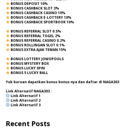
BONUS DEPOSIT 10%
BONUS CASHBACK SLOT 3%
BONUS CASHBACK CASINO 10%
BONUS CASHBACK E-LOTTERY 10%
BONUS CASHBACK SPORTBOOK 10%
BONUS REFERRAL SLOT 0.5%
BONUS REFERRAL TOGEL 2%
BONUS REFERRAL CASINO 0.2%
BONUS ROLLINGAN SLOT 0.1%
BONUS EXTRA AJAK TEMAN 15%
BONUS LOTTERY JOWOPOOLS
BONUS MYSTERY BOX
BONUS LUCKY SPIN
BONUS 5 LUCKY BALL
Yuk buruan dapatkan bonus bonus nya dan daftar di NAGA303
Link Alternatif NAGA303 :
Link Alternatif
1
Link Alternatif
2
Link Alternatif 3
Recent Posts