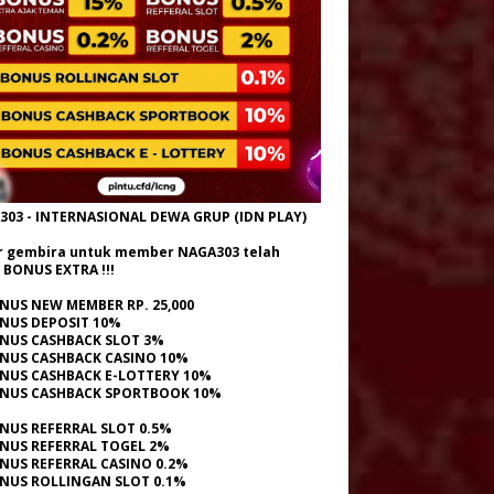
303 - INTERNASIONAL DEWA GRUP (IDN PLAY)
r gembira untuk member NAGA303 telah
 BONUS EXTRA !!!
NUS NEW MEMBER RP. 25,000
NUS DEPOSIT 10%
NUS CASHBACK SLOT 3%
NUS CASHBACK CASINO 10%
NUS CASHBACK E-LOTTERY 10%
NUS CASHBACK SPORTBOOK 10%
NUS REFERRAL SLOT 0.5%
NUS REFERRAL TOGEL 2%
NUS REFERRAL CASINO 0.2%
NUS ROLLINGAN SLOT 0.1%