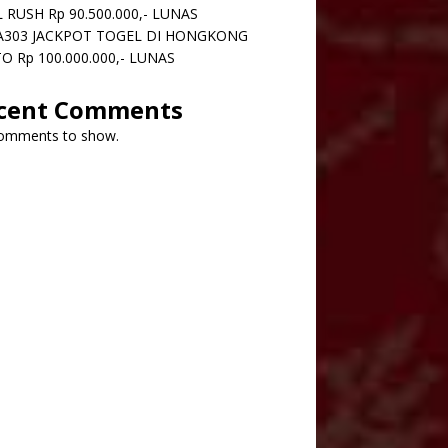
 RUSH Rp 90.500.000,- LUNAS
303 JACKPOT TOGEL DI HONGKONG
O Rp 100.000.000,- LUNAS
cent Comments
omments to show.