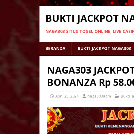
BUKTI JACKPOT N
NAGA303 SITUS TOGEL ONLINE, LIVE CAS
BERANDA
BUKTI JACKPOT NAGA303
NAGA303 JACKPOT
BONANZA Rp 58.00
April 25, 2024
naga303adm
Bukti 