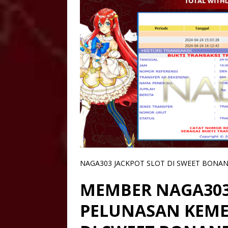
NAGA303 JACKPOT SLOT DI SWEET BONANZA
MEMBER NAGA30
PELUNASAN KEME