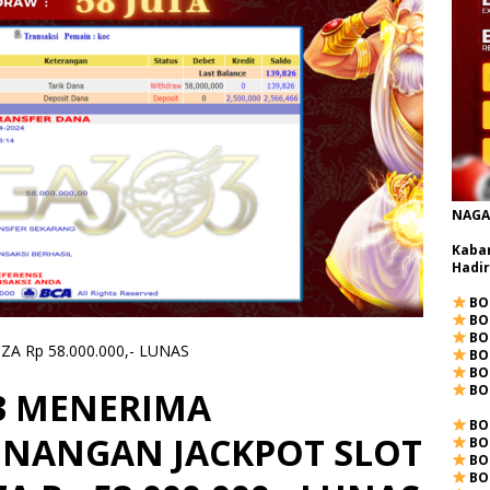
NAGA
Kaba
Hadir
BO
BO
BO
 Rp 58.000.000,- LUNAS
BO
BO
BO
3 MENERIMA
BO
NANGAN JACKPOT SLOT
BO
BO
BO