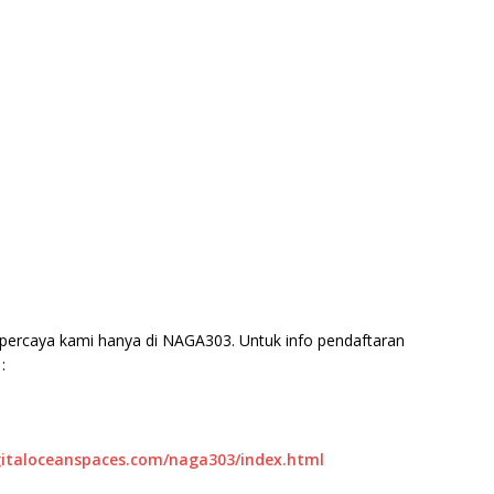
erpercaya kami hanya di NAGA303. Untuk info pendaftaran
:
igitaloceanspaces.com/naga303/index.html