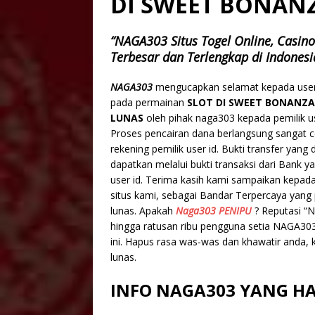
DI SWEET BONANZA
“NAGA303 Situs Togel Online, Casino 
Terbesar dan Terlengkap di Indonesi
NAGA303
mengucapkan selamat kepada user 
pada permainan
SLOT DI SWEET BONANZA
LUNAS
oleh pihak naga303 kepada pemilik us
Proses pencairan dana berlangsung sangat 
rekening pemilik user id. Bukti transfer yang
dapatkan melalui bukti transaksi dari Bank 
user id. Terima kasih kami sampaikan kepa
situs kami, sebagai Bandar Terpercaya ya
lunas. Apakah
Naga303
PENIPU
? Reputasi “
hingga ratusan ribu pengguna setia NAGA303
ini. Hapus rasa was-was dan khawatir anda
lunas.
INFO NAGA303 YANG HA