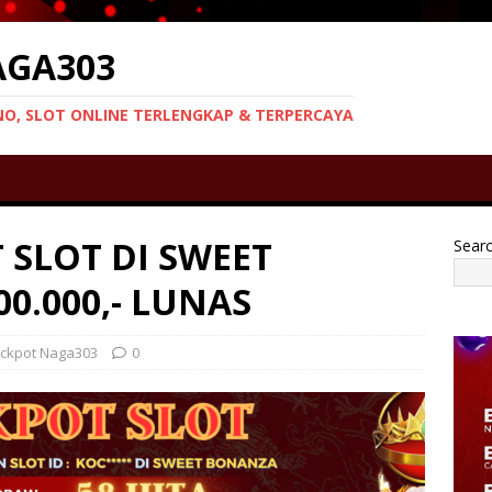
AGA303
INO, SLOT ONLINE TERLENGKAP & TERPERCAYA
 SLOT DI SWEET
Sear
0.000,- LUNAS
Jackpot Naga303
0