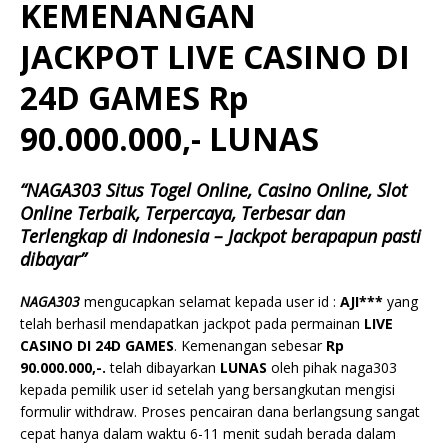
KEMENANGAN
JACKPOT LIVE CASINO DI
24D GAMES Rp
90.000.000,- LUNAS
“NAGA303 Situs Togel Online, Casino Online, Slot
Online Terbaik, Terpercaya, Terbesar dan
Terlengkap di Indonesia – Jackpot berapapun pasti
dibayar”
NAGA303
mengucapkan selamat kepada user id :
AJI***
yang
telah berhasil mendapatkan jackpot pada permainan
LIVE
CASINO DI 24D GAMES
. Kemenangan sebesar
Rp
90.000.000,-.
telah dibayarkan
LUNAS
oleh pihak naga303
kepada pemilik user id setelah yang bersangkutan mengisi
formulir withdraw. Proses pencairan dana berlangsung sangat
cepat hanya dalam waktu 6-11 menit sudah berada dalam