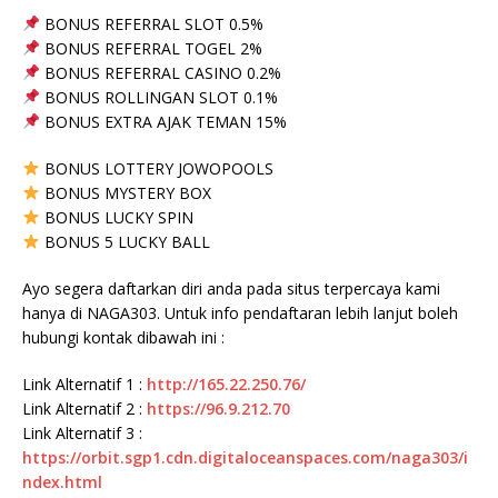
BONUS REFERRAL SLOT 0.5%
BONUS REFERRAL TOGEL 2%
BONUS REFERRAL CASINO 0.2%
BONUS ROLLINGAN SLOT 0.1%
BONUS EXTRA AJAK TEMAN 15%
BONUS LOTTERY JOWOPOOLS
BONUS MYSTERY BOX
BONUS LUCKY SPIN
BONUS 5 LUCKY BALL
Ayo segera daftarkan diri anda pada situs terpercaya kami
hanya di NAGA303. Untuk info pendaftaran lebih lanjut boleh
hubungi kontak dibawah ini :
Link Alternatif 1 :
http://165.22.250.76/
Link Alternatif 2 :
https://96.9.212.70
Link Alternatif 3 :
https://orbit.sgp1.cdn.digitaloceanspaces.com/naga303/i
ndex.html