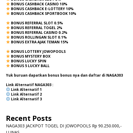
BONUS CASHBACK CASINO 10%
BONUS CASHBACK E-LOTTERY 10%
BONUS CASHBACK SPORTBOOK 10%
BONUS REFERRAL SLOT 0.5%
BONUS REFERRAL TOGEL 2%
BONUS REFERRAL CASINO 0.2%
BONUS ROLLINGAN SLOT 0.1%
BONUS EXTRA AJAK TEMAN 15%
BONUS LOTTERY JOWOPOOLS
BONUS MYSTERY BOX
BONUS LUCKY SPIN
BONUS 5 LUCKY BALL
Yuk buruan dapatkan bonus bonus nya dan daftar di NAGA303
Link Alternatif NAGA303 :
Link Alternatif
1
Link Alternatif
2
Link Alternatif 3
Recent Posts
NAGA303 JACKPOT TOGEL DI JOWOPOOLS Rp 90.250.000,-
LUNAS