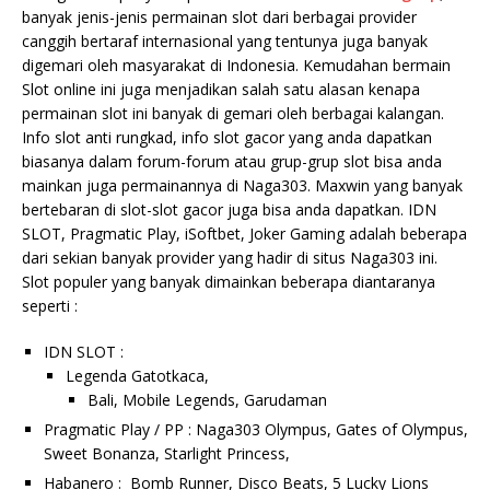
banyak jenis-jenis permainan slot dari berbagai provider
canggih bertaraf internasional yang tentunya juga banyak
digemari oleh masyarakat di Indonesia. Kemudahan bermain
Slot online ini juga menjadikan salah satu alasan kenapa
permainan slot ini banyak di gemari oleh berbagai kalangan.
Info slot anti rungkad, info slot gacor yang anda dapatkan
biasanya dalam forum-forum atau grup-grup slot bisa anda
mainkan juga permainannya di Naga303. Maxwin yang banyak
bertebaran di slot-slot gacor juga bisa anda dapatkan. IDN
SLOT, Pragmatic Play, iSoftbet, Joker Gaming adalah beberapa
dari sekian banyak provider yang hadir di situs Naga303 ini.
Slot populer yang banyak dimainkan beberapa diantaranya
seperti :
IDN SLOT :
Legenda Gatotkaca,
Bali, Mobile Legends, Garudaman
Pragmatic Play / PP : Naga303 Olympus, Gates of Olympus,
Sweet Bonanza, Starlight Princess,
Habanero : Bomb Runner, Disco Beats, 5 Lucky Lions