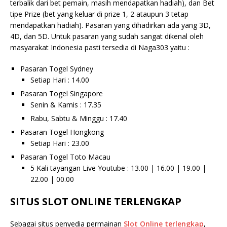
terbalik dari bet pemain, masih mendapatkan hadiah), dan Bet
tipe Prize (bet yang keluar di prize 1, 2 ataupun 3 tetap
mendapatkan hadiah). Pasaran yang dihadirkan ada yang 3D,
4D, dan 5D. Untuk pasaran yang sudah sangat dikenal oleh
masyarakat Indonesia pasti tersedia di Naga303 yaitu :
Pasaran Togel Sydney
Setiap Hari : 14.00
Pasaran Togel Singapore
Senin & Kamis : 17.35
Rabu, Sabtu & Minggu : 17.40
Pasaran Togel Hongkong
Setiap Hari : 23.00
Pasaran Togel Toto Macau
5 Kali tayangan Live Youtube : 13.00 | 16.00 | 19.00 |
22.00 | 00.00
SITUS SLOT ONLINE TERLENGKAP
Sebagai situs penyedia permainan
Slot Online terlengkap
,