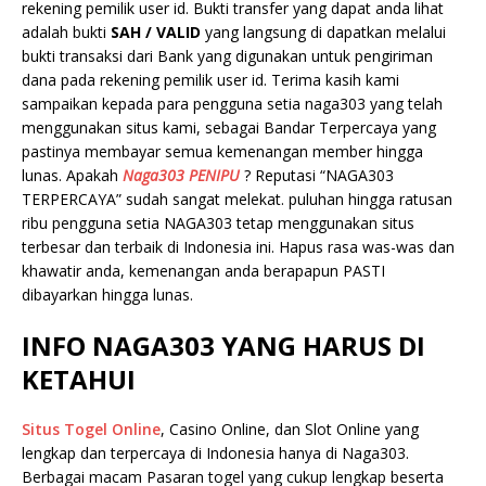
rekening pemilik user id. Bukti transfer yang dapat anda lihat
adalah bukti
SAH / VALID
yang langsung di dapatkan melalui
bukti transaksi dari Bank yang digunakan untuk pengiriman
dana pada rekening pemilik user id. Terima kasih kami
sampaikan kepada para pengguna setia naga303 yang telah
menggunakan situs kami, sebagai Bandar Terpercaya yang
pastinya membayar semua kemenangan member hingga
lunas. Apakah
Naga303
PENIPU
? Reputasi “NAGA303
TERPERCAYA” sudah sangat melekat. puluhan hingga ratusan
ribu pengguna setia NAGA303 tetap menggunakan situs
terbesar dan terbaik di Indonesia ini. Hapus rasa was-was dan
khawatir anda, kemenangan anda berapapun PASTI
dibayarkan hingga lunas.
INFO NAGA303 YANG HARUS DI
KETAHUI
Situs Togel Online
, Casino Online, dan Slot Online yang
lengkap dan terpercaya di Indonesia hanya di Naga303.
Berbagai macam Pasaran togel yang cukup lengkap beserta