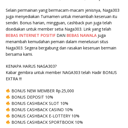
Selain permainan yang bermacam-macam jenisnya, Naga303
juga menyediakan Turnamen untuk menambah keseruan itu
sendiri. Bonus harian, mingguan, cashback pun juga telah
disediakan untuk member setia Naga303. Link yang telah
BEBAS INTERNET POSITIF
DAN
BEBAS NAWALA
juga
menambah kemudahan pemain dalam menelusuri situs
Naga303. Segera bergabung dan rasakan keseruan bermain
bersama kami.
KENAPA HARUS NAGA303?
Kabar gembira untuk member NAGA303 telah Hadir BONUS
EXTRA !!!
BONUS NEW MEMBER Rp.25,000
BONUS DEPOSIT 10%
BONUS CASHBACK SLOT 10%
BONUS CASHBACK CASINO 10%
BONUS CASHBACK E-LOTTERY 10%
BONUS CASHBACK SPORTBOOK 10%