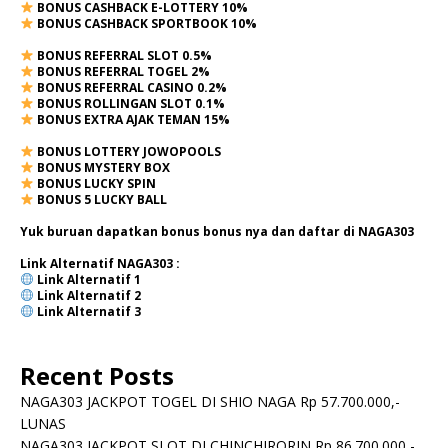
BONUS CASHBACK E-LOTTERY 10%
BONUS CASHBACK SPORTBOOK 10%
BONUS REFERRAL SLOT 0.5%
BONUS REFERRAL TOGEL 2%
BONUS REFERRAL CASINO 0.2%
BONUS ROLLINGAN SLOT 0.1%
BONUS EXTRA AJAK TEMAN 15%
BONUS LOTTERY JOWOPOOLS
BONUS MYSTERY BOX
BONUS LUCKY SPIN
BONUS 5 LUCKY BALL
Yuk buruan dapatkan bonus bonus nya dan daftar di NAGA303
Link Alternatif NAGA303 :
Link Alternatif
1
Link Alternatif
2
Link Alternatif 3
Recent Posts
NAGA303 JACKPOT TOGEL DI SHIO NAGA Rp 57.700.000,-
LUNAS
NAGA303 JACKPOT SLOT DI CHINCHIRORIN Rp 86.700.000,-