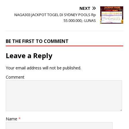
NEXT
NAGA303 JACKPOT TOGEL DI SYDNEY POOLS Rp
55.000.000,- LUNAS
BE THE FIRST TO COMMENT
Leave a Reply
Your email address will not be published.
Comment
Name
*