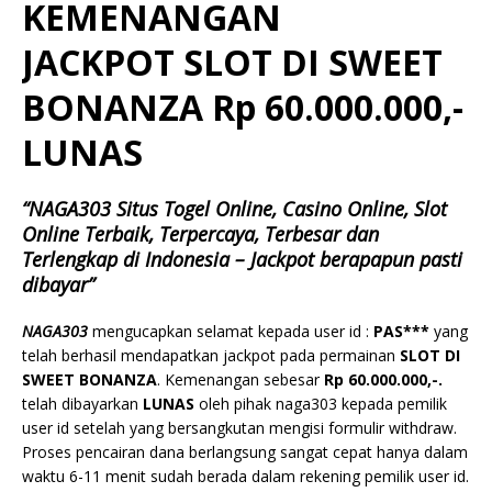
KEMENANGAN
JACKPOT SLOT DI SWEET
BONANZA Rp 60.000.000,-
LUNAS
“NAGA303 Situs Togel Online, Casino Online, Slot
Online Terbaik, Terpercaya, Terbesar dan
Terlengkap di Indonesia – Jackpot berapapun pasti
dibayar”
NAGA303
mengucapkan selamat kepada user id :
PAS***
yang
telah berhasil mendapatkan jackpot pada permainan
SLOT DI
SWEET BONANZA
. Kemenangan sebesar
Rp 60.000.000,-.
telah dibayarkan
LUNAS
oleh pihak naga303 kepada pemilik
user id setelah yang bersangkutan mengisi formulir withdraw.
Proses pencairan dana berlangsung sangat cepat hanya dalam
waktu 6-11 menit sudah berada dalam rekening pemilik user id.