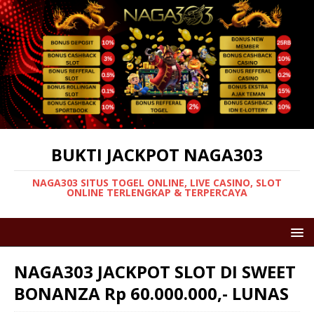
BUKTI JACKPOT NAGA303
NAGA303 SITUS TOGEL ONLINE, LIVE CASINO, SLOT
ONLINE TERLENGKAP & TERPERCAYA
NAGA303 JACKPOT SLOT DI SWEET
BONANZA Rp 60.000.000,- LUNAS