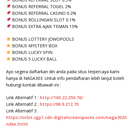
BONUS REFERRAL TOGEL 2%
BONUS REFERRAL CASINO 0.2%
BONUS ROLLINGAN SLOT 0.1%
BONUS EXTRA AJAK TEMAN 15%
BONUS LOTTERY JOWOPOOLS
BONUS MYSTERY BOX
BONUS LUCKY SPIN
BONUS 5 LUCKY BALL
Ayo segera daftarkan diri anda pada situs terpercaya kami
hanya di NAGA303. Untuk info pendaftaran lebih lanjut boleh
hubungi kontak dibawah ini :
Link Alternatif 1 :
http://165.22.250.76/
Link Alternatif 2 :
https://96.9.212.70
Link Alternatif 3 :
https://orbit.sgp1.cdn.digitaloceanspaces.com/naga303/i
ndex.html