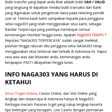
Bukti transfer yang dapat anda lihat adalah bukti
SAH / VALID
yang langsung di dapatkan melalui bukti transaksi dari Bank
yang digunakan untuk pengiriman dana pada rekening pemilik
user id. Terima kasih kami sampaikan kepada para pengguna
setia naga303 yang telah menggunakan situs kami, sebagai
Bandar Terpercaya yang pastinya membayar semua
kemenangan member hingga lunas. Apakah
Naga303
PENIPU
?
Reputasi “NAGA303 TERPERCAYA” sudah sangat melekat.
puluhan hingga ratusan ribu pengguna setia NAGA303 tetap
menggunakan situs terbesar dan terbaik di Indonesia ini. Hapus
rasa was-was dan khawatir anda, kemenangan anda
berapapun PASTI dibayarkan hingga lunas.
INFO NAGA303 YANG HARUS DI
KETAHUI
Situs Togel Online
, Casino Online, dan Slot Online yang
lengkap dan terpercaya di Indonesia hanya di Naga303.
Berbagai macam Pasaran togel yang cukup lengkap beserta
tipe bettingan yang beragam, Live Casino dengan permainan