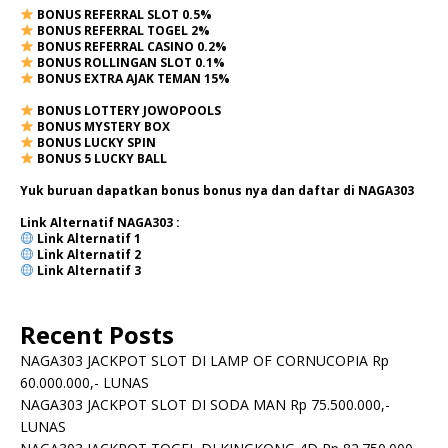
BONUS REFERRAL SLOT 0.5%
BONUS REFERRAL TOGEL 2%
BONUS REFERRAL CASINO 0.2%
BONUS ROLLINGAN SLOT 0.1%
BONUS EXTRA AJAK TEMAN 15%
BONUS LOTTERY JOWOPOOLS
BONUS MYSTERY BOX
BONUS LUCKY SPIN
BONUS 5 LUCKY BALL
Yuk buruan dapatkan bonus bonus nya dan daftar di NAGA303
Link Alternatif NAGA303 :
Link Alternatif
1
Link Alternatif
2
Link Alternatif 3
Recent Posts
NAGA303 JACKPOT SLOT DI LAMP OF CORNUCOPIA Rp
60.000.000,- LUNAS
NAGA303 JACKPOT SLOT DI SODA MAN Rp 75.500.000,-
LUNAS