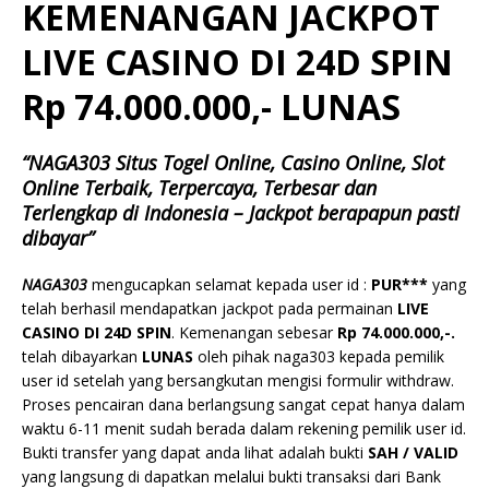
KEMENANGAN JACKPOT
LIVE CASINO DI 24D SPIN
Rp 74.000.000,- LUNAS
“NAGA303 Situs Togel Online, Casino Online, Slot
Online Terbaik, Terpercaya, Terbesar dan
Terlengkap di Indonesia – Jackpot berapapun pasti
dibayar”
NAGA303
mengucapkan selamat kepada user id :
PUR***
yang
telah berhasil mendapatkan jackpot pada permainan
LIVE
CASINO DI 24D SPIN
. Kemenangan sebesar
Rp 74.000.000,-.
telah dibayarkan
LUNAS
oleh pihak naga303 kepada pemilik
user id setelah yang bersangkutan mengisi formulir withdraw.
Proses pencairan dana berlangsung sangat cepat hanya dalam
waktu 6-11 menit sudah berada dalam rekening pemilik user id.
Bukti transfer yang dapat anda lihat adalah bukti
SAH / VALID
yang langsung di dapatkan melalui bukti transaksi dari Bank