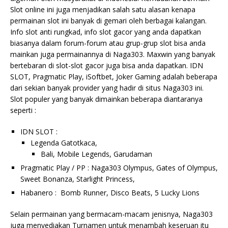
Slot online ini juga menjadikan salah satu alasan kenapa
permainan slot ini banyak di gemari oleh berbagai kalangan.
Info slot anti rungkad, info slot gacor yang anda dapatkan
biasanya dalam forum-forum atau grup-grup slot bisa anda
mainkan juga permainannya di Naga303. Maxwin yang banyak
bertebaran di slot-slot gacor juga bisa anda dapatkan. IDN
SLOT, Pragmatic Play, iSoftbet, Joker Gaming adalah beberapa
dari sekian banyak provider yang hadir di situs Naga303 ini.
Slot populer yang banyak dimainkan beberapa diantaranya
seperti :
IDN SLOT :
Legenda Gatotkaca,
Bali, Mobile Legends, Garudaman
Pragmatic Play / PP : Naga303 Olympus, Gates of Olympus,
Sweet Bonanza, Starlight Princess,
Habanero : Bomb Runner, Disco Beats, 5 Lucky Lions
Selain permainan yang bermacam-macam jenisnya, Naga303
juga menyediakan Turnamen untuk menambah keseruan itu