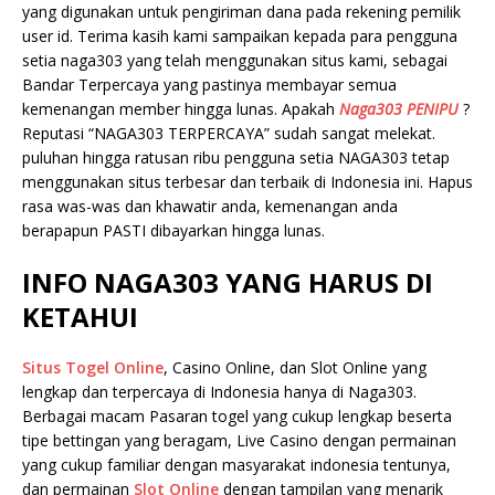
yang digunakan untuk pengiriman dana pada rekening pemilik
user id. Terima kasih kami sampaikan kepada para pengguna
setia naga303 yang telah menggunakan situs kami, sebagai
Bandar Terpercaya yang pastinya membayar semua
kemenangan member hingga lunas. Apakah
Naga303
PENIPU
?
Reputasi “NAGA303 TERPERCAYA” sudah sangat melekat.
puluhan hingga ratusan ribu pengguna setia NAGA303 tetap
menggunakan situs terbesar dan terbaik di Indonesia ini. Hapus
rasa was-was dan khawatir anda, kemenangan anda
berapapun PASTI dibayarkan hingga lunas.
INFO NAGA303 YANG HARUS DI
KETAHUI
Situs Togel Online
, Casino Online, dan Slot Online yang
lengkap dan terpercaya di Indonesia hanya di Naga303.
Berbagai macam Pasaran togel yang cukup lengkap beserta
tipe bettingan yang beragam, Live Casino dengan permainan
yang cukup familiar dengan masyarakat indonesia tentunya,
dan permainan
Slot Online
dengan tampilan yang menarik