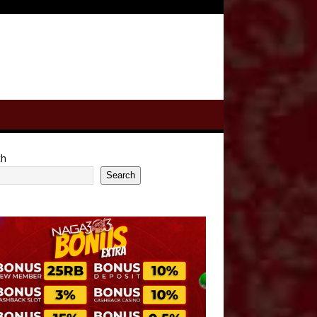
ch
Search