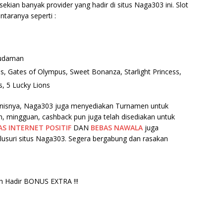
ekian banyak provider yang hadir di situs Naga303 ini. Slot
taranya seperti :
rudaman
s, Gates of Olympus, Sweet Bonanza, Starlight Princess,
, 5 Lucky Lions
nisnya, Naga303 juga menyediakan Turnamen untuk
n, mingguan, cashback pun juga telah disediakan untuk
AS INTERNET POSITIF
DAN
BEBAS NAWALA
juga
uri situs Naga303. Segera bergabung dan rasakan
 Hadir BONUS EXTRA !!!