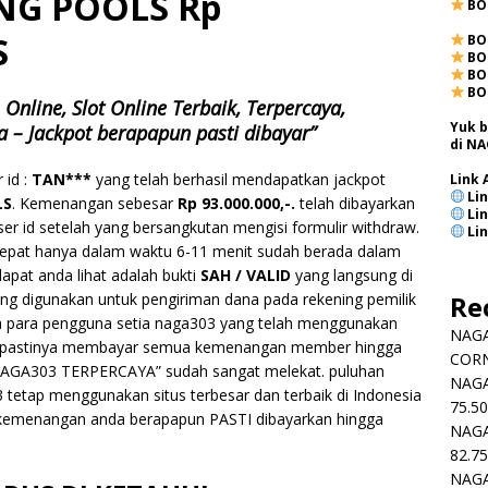
NG POOLS Rp
BO
S
BO
BO
BO
BO
Online, Slot Online Terbaik, Terpercaya,
Yuk b
a – Jackpot berapapun pasti dibayar”
di N
 id :
TAN***
yang telah berhasil mendapatkan jackpot
Link 
Li
LS
. Kemenangan sebesar
Rp 93.000.000,-.
telah dibayarkan
Li
r id setelah yang bersangkutan mengisi formulir withdraw.
Lin
cepat hanya dalam waktu 6-11 menit sudah berada dalam
 dapat anda lihat adalah bukti
SAH / VALID
yang langsung di
yang digunakan untuk pengiriman dana pada rekening pemilik
Re
da para pengguna setia naga303 yang telah menggunakan
NAGA
ng pastinya membayar semua kemenangan member hingga
CORN
NAGA303 TERPERCAYA” sudah sangat melekat. puluhan
NAGA
 tetap menggunakan situs terbesar dan terbaik di Indonesia
75.5
, kemenangan anda berapapun PASTI dibayarkan hingga
NAGA
82.7
NAGA