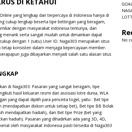
RUS DI KETAHUI
GOAL
NAGA
 Online yang lengkap dan terpercaya di Indonesia hanya di
LOTT
g cukup lengkap beserta tipe bettingan yang beragam,
miliar dengan masyarakat indonesia tentunya, dan
Re
g menarik serta sangat mudah untuk dimainkan dapat
No c
cukup dengan 1 (satu) User ID. Naga303 merupakan situs
hun tetap konsisten dalam menjaga kepercayaan member-
erapapun juga dibayarkan menjadi salah satu alasan situs
ENGKAP
ukan di Naga303. Pasaran yang sangat beragam, tipe
ikuti hasil keluaran resmi dari asosiasi lotre dunia, WLA
gan yang dapat dipilih para pencinta togel, yaitu : Bet tipe
on (mendapatkan diskon untuk setiap bet), Bet tipe BB Bolak
masih mendapatkan hadiah), dan Bet tipe Prize (bet yang
atkan hadiah). Pasaran yang dihadirkan ada yang 3D, 4D,
kenal oleh masyarakat Indonesia pasti tersedia di Naga303