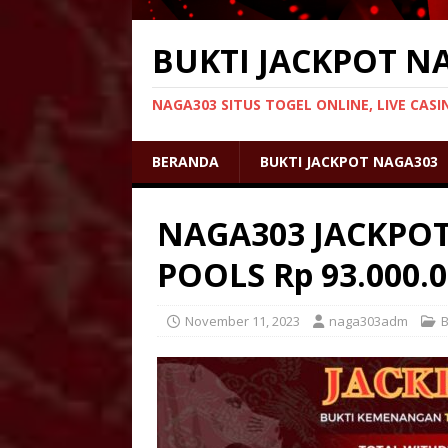
BUKTI JACKPOT N
NAGA303 SITUS TOGEL ONLINE, LIVE CAS
BERANDA
BUKTI JACKPOT NAGA303
NAGA303 JACKPO
POOLS Rp 93.000.
November 11, 2023
naga303adm
B