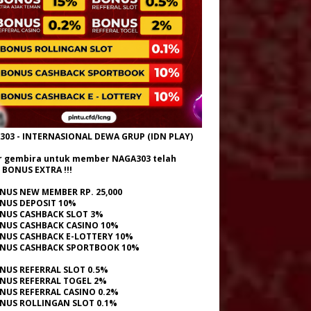
303 - INTERNASIONAL DEWA GRUP (IDN PLAY)
r gembira untuk member NAGA303 telah
 BONUS EXTRA !!!
NUS NEW MEMBER RP. 25,000
NUS DEPOSIT 10%
NUS CASHBACK SLOT 3%
NUS CASHBACK CASINO 10%
NUS CASHBACK E-LOTTERY 10%
NUS CASHBACK SPORTBOOK 10%
NUS REFERRAL SLOT 0.5%
NUS REFERRAL TOGEL 2%
NUS REFERRAL CASINO 0.2%
NUS ROLLINGAN SLOT 0.1%