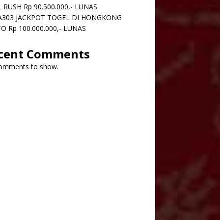
 RUSH Rp 90.500.000,- LUNAS
303 JACKPOT TOGEL DI HONGKONG
O Rp 100.000.000,- LUNAS
cent Comments
omments to show.