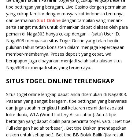
Berbagai macam Pasaran togel yang cukup lengkap beserta
tipe bettingan yang beragam, Live Casino dengan permainan
yang cukup familiar dengan masyarakat indonesia tentunya,
dan permainan
Slot Online
dengan tampilan yang menarik
serta sangat mudah untuk dimainkan dapat diakses oleh para
pemain di Naga303 hanya cukup dengan 1 (satu) User ID.
Naga303 merupakan situs Togel Online yang telah berdiri
puluhan tahun tetap konsisten dalam menjaga kepercayaan
member-membernya. Proses deposit yang cepat, wd
berapapun juga dibayarkan menjadi salah satu alasan situs
Naga303 ini menjadi situs yang terpercaya.
SITUS TOGEL ONLINE TERLENGKAP
Situs togel online lengkap dapat anda ditemukan di Naga303.
Pasaran yang sangat beragam, tipe bettingan yang bervariasi
dan juga sudah mengikuti hasil keluaran resmi dari asosiasi
lotre dunia, WLA (World Lottery Association). Ada 4 tipe
bettingan yang dapat dipilih para pencinta togel, yaitu : Bet tipe
Full (dengan hadiah terbesar), Bet tipe Diskon (mendapatkan
diskon untuk setiap bet), Bet tipe BB Bolak Balik (jika result