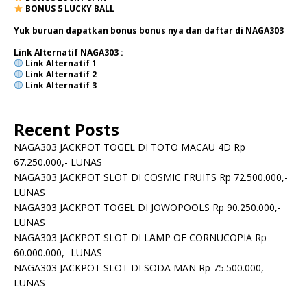
BONUS 5 LUCKY BALL
Yuk buruan dapatkan bonus bonus nya dan daftar di NAGA303
Link Alternatif NAGA303 :
Link Alternatif
1
Link Alternatif
2
Link Alternatif 3
Recent Posts
NAGA303 JACKPOT TOGEL DI TOTO MACAU 4D Rp
67.250.000,- LUNAS
NAGA303 JACKPOT SLOT DI COSMIC FRUITS Rp 72.500.000,-
LUNAS
NAGA303 JACKPOT TOGEL DI JOWOPOOLS Rp 90.250.000,-
LUNAS
NAGA303 JACKPOT SLOT DI LAMP OF CORNUCOPIA Rp
60.000.000,- LUNAS
NAGA303 JACKPOT SLOT DI SODA MAN Rp 75.500.000,-
LUNAS