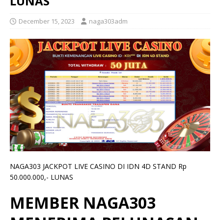
LUNAS
December 15, 2023
naga303adm
NAGA303 JACKPOT LIVE CASINO DI IDN 4D STAND Rp
50.000.000,- LUNAS
MEMBER NAGA303