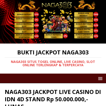
BUKTI JACKPOT NAGA303
NAGA303 SITUS TOGEL ONLINE, LIVE CASINO, SLOT
ONLINE TERLENGKAP & TERPERCAYA
NAGA303 JACKPOT LIVE CASINO DI
IDN 4D STAND Rp 50.000.000,-