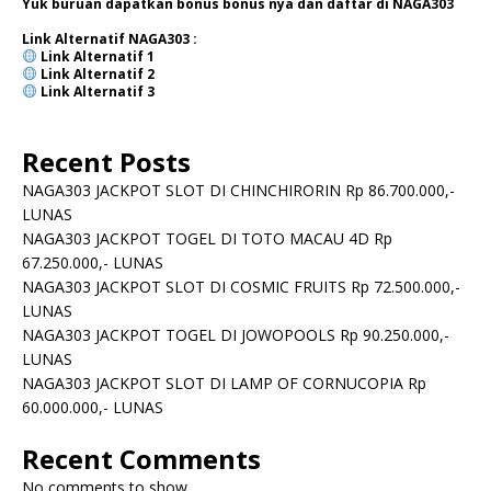
Yuk buruan dapatkan bonus bonus nya dan daftar di NAGA303
Link Alternatif NAGA303 :
Link Alternatif
1
Link Alternatif
2
Link Alternatif 3
Recent Posts
NAGA303 JACKPOT SLOT DI CHINCHIRORIN Rp 86.700.000,-
LUNAS
NAGA303 JACKPOT TOGEL DI TOTO MACAU 4D Rp
67.250.000,- LUNAS
NAGA303 JACKPOT SLOT DI COSMIC FRUITS Rp 72.500.000,-
LUNAS
NAGA303 JACKPOT TOGEL DI JOWOPOOLS Rp 90.250.000,-
LUNAS
NAGA303 JACKPOT SLOT DI LAMP OF CORNUCOPIA Rp
60.000.000,- LUNAS
Recent Comments
No comments to show.