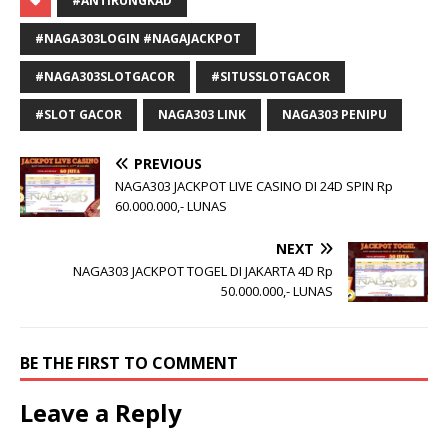
#ANTIRUNGKAD
#NAGA303LOGIN #NAGAJACKPOT
#NAGA303SLOTGACOR
#SITUSSLOTGACOR
#SLOT GACOR
NAGA303 LINK
NAGA303 PENIPU
PREVIOUS
NAGA303 JACKPOT LIVE CASINO DI 24D SPIN Rp
60.000.000,- LUNAS
NEXT
NAGA303 JACKPOT TOGEL DI JAKARTA 4D Rp
50.000.000,- LUNAS
BE THE FIRST TO COMMENT
Leave a Reply