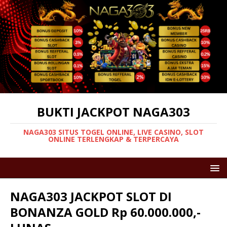
BUKTI JACKPOT NAGA303
NAGA303 SITUS TOGEL ONLINE, LIVE CASINO, SLOT
ONLINE TERLENGKAP & TERPERCAYA
NAGA303 JACKPOT SLOT DI
BONANZA GOLD Rp 60.000.000,-