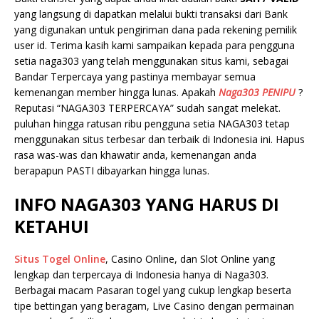
yang langsung di dapatkan melalui bukti transaksi dari Bank
yang digunakan untuk pengiriman dana pada rekening pemilik
user id. Terima kasih kami sampaikan kepada para pengguna
setia naga303 yang telah menggunakan situs kami, sebagai
Bandar Terpercaya yang pastinya membayar semua
kemenangan member hingga lunas. Apakah
Naga303
PENIPU
?
Reputasi “NAGA303 TERPERCAYA” sudah sangat melekat.
puluhan hingga ratusan ribu pengguna setia NAGA303 tetap
menggunakan situs terbesar dan terbaik di Indonesia ini. Hapus
rasa was-was dan khawatir anda, kemenangan anda
berapapun PASTI dibayarkan hingga lunas.
INFO NAGA303 YANG HARUS DI
KETAHUI
Situs Togel Online
, Casino Online, dan Slot Online yang
lengkap dan terpercaya di Indonesia hanya di Naga303.
Berbagai macam Pasaran togel yang cukup lengkap beserta
tipe bettingan yang beragam, Live Casino dengan permainan