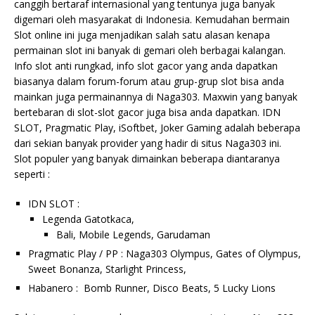
canggih bertaraf internasional yang tentunya juga banyak
digemari oleh masyarakat di Indonesia. Kemudahan bermain
Slot online ini juga menjadikan salah satu alasan kenapa
permainan slot ini banyak di gemari oleh berbagai kalangan.
Info slot anti rungkad, info slot gacor yang anda dapatkan
biasanya dalam forum-forum atau grup-grup slot bisa anda
mainkan juga permainannya di Naga303. Maxwin yang banyak
bertebaran di slot-slot gacor juga bisa anda dapatkan. IDN
SLOT, Pragmatic Play, iSoftbet, Joker Gaming adalah beberapa
dari sekian banyak provider yang hadir di situs Naga303 ini.
Slot populer yang banyak dimainkan beberapa diantaranya
seperti :
IDN SLOT :
Legenda Gatotkaca,
Bali, Mobile Legends, Garudaman
Pragmatic Play / PP : Naga303 Olympus, Gates of Olympus,
Sweet Bonanza, Starlight Princess,
Habanero : Bomb Runner, Disco Beats, 5 Lucky Lions