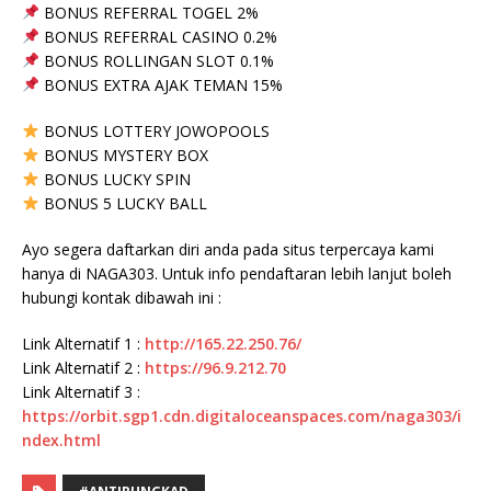
BONUS REFERRAL TOGEL 2%
BONUS REFERRAL CASINO 0.2%
BONUS ROLLINGAN SLOT 0.1%
BONUS EXTRA AJAK TEMAN 15%
BONUS LOTTERY JOWOPOOLS
BONUS MYSTERY BOX
BONUS LUCKY SPIN
BONUS 5 LUCKY BALL
Ayo segera daftarkan diri anda pada situs terpercaya kami
hanya di NAGA303. Untuk info pendaftaran lebih lanjut boleh
hubungi kontak dibawah ini :
Link Alternatif 1 :
http://165.22.250.76/
Link Alternatif 2 :
https://96.9.212.70
Link Alternatif 3 :
https://orbit.sgp1.cdn.digitaloceanspaces.com/naga303/i
ndex.html