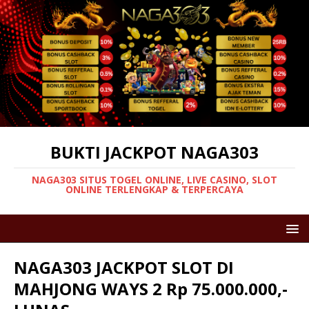
BUKTI JACKPOT NAGA303
NAGA303 SITUS TOGEL ONLINE, LIVE CASINO, SLOT
ONLINE TERLENGKAP & TERPERCAYA
NAGA303 JACKPOT SLOT DI
MAHJONG WAYS 2 Rp 75.000.000,-