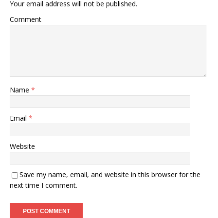
Your email address will not be published.
Comment
Name
*
Email
*
Website
Save my name, email, and website in this browser for the
next time I comment.