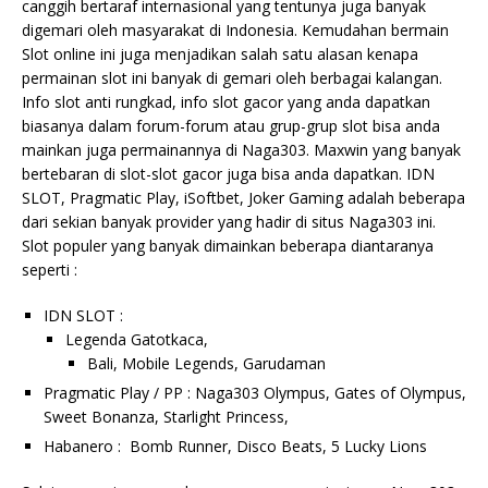
canggih bertaraf internasional yang tentunya juga banyak
digemari oleh masyarakat di Indonesia. Kemudahan bermain
Slot online ini juga menjadikan salah satu alasan kenapa
permainan slot ini banyak di gemari oleh berbagai kalangan.
Info slot anti rungkad, info slot gacor yang anda dapatkan
biasanya dalam forum-forum atau grup-grup slot bisa anda
mainkan juga permainannya di Naga303. Maxwin yang banyak
bertebaran di slot-slot gacor juga bisa anda dapatkan. IDN
SLOT, Pragmatic Play, iSoftbet, Joker Gaming adalah beberapa
dari sekian banyak provider yang hadir di situs Naga303 ini.
Slot populer yang banyak dimainkan beberapa diantaranya
seperti :
IDN SLOT :
Legenda Gatotkaca,
Bali, Mobile Legends, Garudaman
Pragmatic Play / PP : Naga303 Olympus, Gates of Olympus,
Sweet Bonanza, Starlight Princess,
Habanero : Bomb Runner, Disco Beats, 5 Lucky Lions