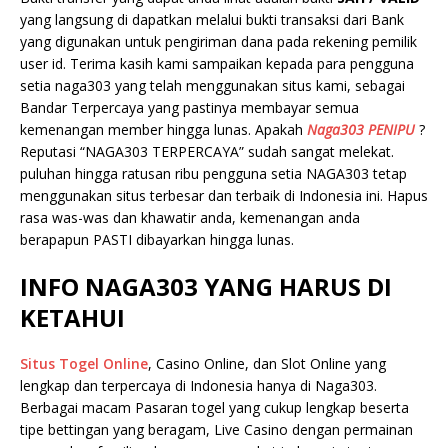
yang langsung di dapatkan melalui bukti transaksi dari Bank
yang digunakan untuk pengiriman dana pada rekening pemilik
user id. Terima kasih kami sampaikan kepada para pengguna
setia naga303 yang telah menggunakan situs kami, sebagai
Bandar Terpercaya yang pastinya membayar semua
kemenangan member hingga lunas. Apakah
Naga303
PENIPU
?
Reputasi “NAGA303 TERPERCAYA” sudah sangat melekat.
puluhan hingga ratusan ribu pengguna setia NAGA303 tetap
menggunakan situs terbesar dan terbaik di Indonesia ini. Hapus
rasa was-was dan khawatir anda, kemenangan anda
berapapun PASTI dibayarkan hingga lunas.
INFO NAGA303 YANG HARUS DI
KETAHUI
Situs Togel Online
, Casino Online, dan Slot Online yang
lengkap dan terpercaya di Indonesia hanya di Naga303.
Berbagai macam Pasaran togel yang cukup lengkap beserta
tipe bettingan yang beragam, Live Casino dengan permainan