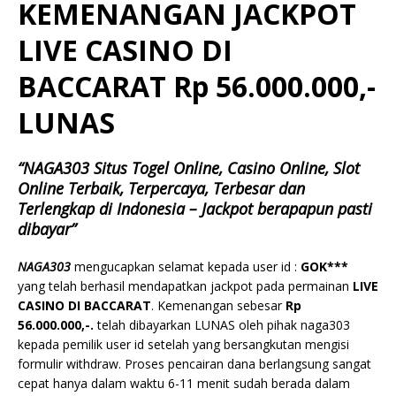
KEMENANGAN JACKPOT
LIVE CASINO DI
BACCARAT Rp 56.000.000,-
LUNAS
“NAGA303 Situs Togel Online, Casino Online, Slot
Online Terbaik, Terpercaya, Terbesar dan
Terlengkap di Indonesia – Jackpot berapapun pasti
dibayar”
NAGA303
mengucapkan selamat kepada user id :
GOK***
yang telah berhasil mendapatkan jackpot pada permainan
LIVE
CASINO DI BACCARAT
. Kemenangan sebesar
Rp
56.000.000,-.
telah dibayarkan LUNAS oleh pihak naga303
kepada pemilik user id setelah yang bersangkutan mengisi
formulir withdraw. Proses pencairan dana berlangsung sangat
cepat hanya dalam waktu 6-11 menit sudah berada dalam