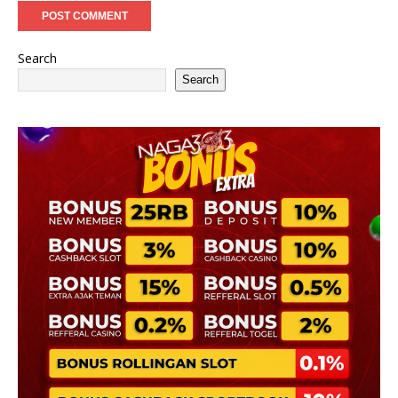
Search
Search