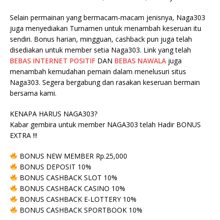
Selain permainan yang bermacam-macam jenisnya, Naga303
juga menyediakan Turnamen untuk menambah keseruan itu
sendiri. Bonus harian, mingguan, cashback pun juga telah
disediakan untuk member setia Naga303. Link yang telah
BEBAS INTERNET POSITIF
DAN
BEBAS NAWALA
juga
menambah kemudahan pemain dalam menelusuri situs
Naga303. Segera bergabung dan rasakan keseruan bermain
bersama kami.
KENAPA HARUS NAGA303?
Kabar gembira untuk member NAGA303 telah Hadir BONUS
EXTRA !!!
BONUS NEW MEMBER Rp.25,000
BONUS DEPOSIT 10%
BONUS CASHBACK SLOT 10%
BONUS CASHBACK CASINO 10%
BONUS CASHBACK E-LOTTERY 10%
BONUS CASHBACK SPORTBOOK 10%