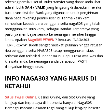
rekening pemilik user id. Bukti transfer yang dapat anda lihat
adalah bukti
SAH / VALID
yang langsung di dapatkan melalui
bukti transaksi dari Bank yang digunakan untuk pengiriman
dana pada rekening pemilik user id. Terima kasih kami
sampaikan kepada para pengguna setia naga303 yang telah
menggunakan situs kami, sebagai Bandar Terpercaya yang
pastinya membayar semua kemenangan member hingga
lunas. Apakah
Naga303
PENIPU
? Reputasi “NAGA303
TERPERCAYA” sudah sangat melekat. puluhan hingga ratusan
ribu pengguna setia NAGA303 tetap menggunakan situs
terbesar dan terbaik di Indonesia ini. Hapus rasa was-was dan
khawatir anda, kemenangan anda berapapun PASTI
dibayarkan hingga lunas.
INFO NAGA303 YANG HARUS DI
KETAHUI
Situs Togel Online
, Casino Online, dan Slot Online yang
lengkap dan terpercaya di Indonesia hanya di Naga303.
Berbagai macam Pasaran togel yang cukup lengkap beserta