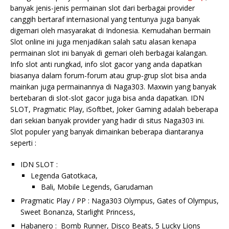
banyak jenis-jenis permainan slot dari berbagai provider
canggih bertaraf internasional yang tentunya juga banyak
digemari oleh masyarakat di Indonesia. Kemudahan bermain
Slot online ini juga menjadikan salah satu alasan kenapa
permainan slot ini banyak di gemari oleh berbagai kalangan.
Info slot anti rungkad, info slot gacor yang anda dapatkan
biasanya dalam forum-forum atau grup-grup slot bisa anda
mainkan juga permainannya di Naga303. Maxwin yang banyak
bertebaran di slot-slot gacor juga bisa anda dapatkan. IDN
SLOT, Pragmatic Play, iSoftbet, Joker Gaming adalah beberapa
dari sekian banyak provider yang hadir di situs Naga303 ini.
Slot populer yang banyak dimainkan beberapa diantaranya
seperti :
IDN SLOT :
Legenda Gatotkaca,
Bali, Mobile Legends, Garudaman
Pragmatic Play / PP : Naga303 Olympus, Gates of Olympus,
Sweet Bonanza, Starlight Princess,
Habanero : Bomb Runner, Disco Beats, 5 Lucky Lions