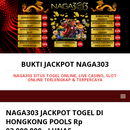
BUKTI JACKPOT NAGA303
NAGA303 SITUS TOGEL ONLINE, LIVE CASINO, SLOT
ONLINE TERLENGKAP & TERPERCAYA
NAGA303 JACKPOT TOGEL DI
HONGKONG POOLS Rp