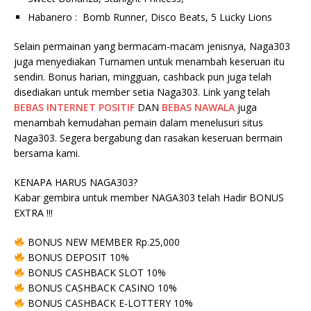
Habanero : Bomb Runner, Disco Beats, 5 Lucky Lions
Selain permainan yang bermacam-macam jenisnya, Naga303
juga menyediakan Turnamen untuk menambah keseruan itu
sendiri. Bonus harian, mingguan, cashback pun juga telah
disediakan untuk member setia Naga303. Link yang telah
BEBAS INTERNET POSITIF
DAN
BEBAS NAWALA
juga
menambah kemudahan pemain dalam menelusuri situs
Naga303. Segera bergabung dan rasakan keseruan bermain
bersama kami.
KENAPA HARUS NAGA303?
Kabar gembira untuk member NAGA303 telah Hadir BONUS
EXTRA !!!
BONUS NEW MEMBER Rp.25,000
BONUS DEPOSIT 10%
BONUS CASHBACK SLOT 10%
BONUS CASHBACK CASINO 10%
BONUS CASHBACK E-LOTTERY 10%