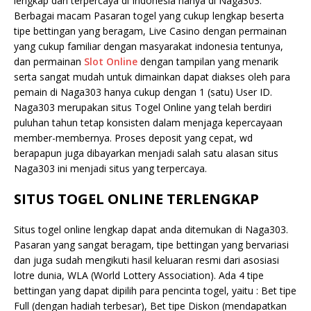
lengkap dan terpercaya di Indonesia hanya di Naga303.
Berbagai macam Pasaran togel yang cukup lengkap beserta
tipe bettingan yang beragam, Live Casino dengan permainan
yang cukup familiar dengan masyarakat indonesia tentunya,
dan permainan
Slot Online
dengan tampilan yang menarik
serta sangat mudah untuk dimainkan dapat diakses oleh para
pemain di Naga303 hanya cukup dengan 1 (satu) User ID.
Naga303 merupakan situs Togel Online yang telah berdiri
puluhan tahun tetap konsisten dalam menjaga kepercayaan
member-membernya. Proses deposit yang cepat, wd
berapapun juga dibayarkan menjadi salah satu alasan situs
Naga303 ini menjadi situs yang terpercaya.
SITUS TOGEL ONLINE TERLENGKAP
Situs togel online lengkap dapat anda ditemukan di Naga303.
Pasaran yang sangat beragam, tipe bettingan yang bervariasi
dan juga sudah mengikuti hasil keluaran resmi dari asosiasi
lotre dunia, WLA (World Lottery Association). Ada 4 tipe
bettingan yang dapat dipilih para pencinta togel, yaitu : Bet tipe
Full (dengan hadiah terbesar), Bet tipe Diskon (mendapatkan