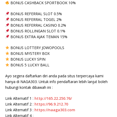
BONUS CASHBACK SPORTBOOK 10%
BONUS REFERRAL SLOT 0.5%
BONUS REFERRAL TOGEL 2%
BONUS REFERRAL CASINO 0.2%
BONUS ROLLINGAN SLOT 0.1%
BONUS EXTRA AJAK TEMAN 15%
BONUS LOTTERY JOWOPOOLS
BONUS MYSTERY BOX
BONUS LUCKY SPIN
BONUS 5 LUCKY BALL
Ayo segera daftarkan diri anda pada situs terpercaya kami
hanya di NAGA303. Untuk info pendaftaran lebih lanjut boleh
hubungi kontak dibawah ini :
Link Alternatif 1 :
http://165.22.250.76/
Link Alternatif 2 :
https://96.9.212.70
Link Alternatif 3 :
https://naaga303.com
Link Alternatif 4 :