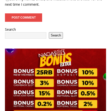
next time I comment.
Search
Search