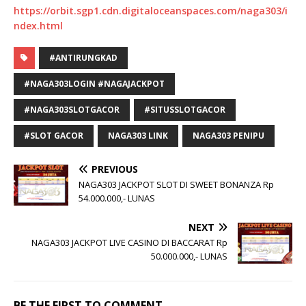
https://orbit.sgp1.cdn.digitaloceanspaces.com/naga303/i
ndex.html
#ANTIRUNGKAD
#NAGA303LOGIN #NAGAJACKPOT
#NAGA303SLOTGACOR
#SITUSSLOTGACOR
#SLOT GACOR
NAGA303 LINK
NAGA303 PENIPU
PREVIOUS
NAGA303 JACKPOT SLOT DI SWEET BONANZA Rp
54.000.000,- LUNAS
NEXT
NAGA303 JACKPOT LIVE CASINO DI BACCARAT Rp
50.000.000,- LUNAS
BE THE FIRST TO COMMENT