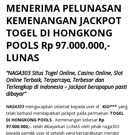
MENERIMA PELUNASAN
KEMENANGAN JACKPOT
TOGEL DI HONGKONG
POOLS Rp 97.000.000,-
LUNAS
“NAGA303 Situs Togel Online, Casino Online, Slot
Online Terbaik, Terpercaya, Terbesar dan
Terlengkap di Indonesia – Jackpot berapapun pasti
dibayar”
NAGA303
mengucapkan selamat kepada user id :
KIO***
yang
telah berhasil mendapatkan jackpot pada permainan
TOGEL
DI HONGKONG POOLS
. Kemenangan sebesar
Rp
97.000.000,-.
telah dibayarkan LUNAS oleh pihak naga303
kepada pemilik user id setelah yang bersangkutan mengisi