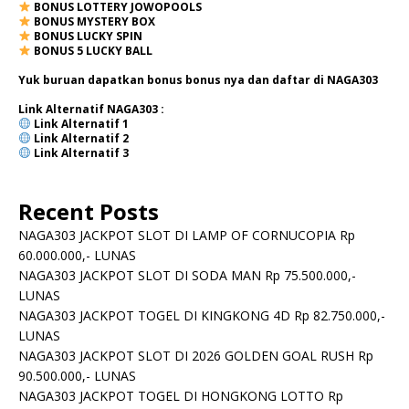
BONUS LOTTERY JOWOPOOLS
BONUS MYSTERY BOX
BONUS LUCKY SPIN
BONUS 5 LUCKY BALL
Yuk buruan dapatkan bonus bonus nya dan daftar di NAGA303
Link Alternatif NAGA303 :
Link Alternatif
1
Link Alternatif
2
Link Alternatif 3
Recent Posts
NAGA303 JACKPOT SLOT DI LAMP OF CORNUCOPIA Rp
60.000.000,- LUNAS
NAGA303 JACKPOT SLOT DI SODA MAN Rp 75.500.000,-
LUNAS
NAGA303 JACKPOT TOGEL DI KINGKONG 4D Rp 82.750.000,-
LUNAS
NAGA303 JACKPOT SLOT DI 2026 GOLDEN GOAL RUSH Rp
90.500.000,- LUNAS
NAGA303 JACKPOT TOGEL DI HONGKONG LOTTO Rp