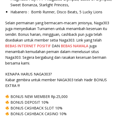
Sweet Bonanza, Starlight Princess,
Habanero : Bomb Runner, Disco Beats, 5 Lucky Lions
Selain permainan yang bermacam-macam jenisnya, Naga303
juga menyediakan Turnamen untuk menambah keseruan itu
sendiri. Bonus harian, mingguan, cashback pun juga telah
disediakan untuk member setia Naga303. Link yang telah
BEBAS INTERNET POSITIF
DAN
BEBAS NAWALA
juga
menambah kemudahan pemain dalam menelusuri situs
Naga303. Segera bergabung dan rasakan keseruan bermain
bersama kami.
KENAPA HARUS NAGA303?
Kabar gembira untuk member NAGA303 telah Hadir BONUS
EXTRA !!!
BONUS NEW MEMBER Rp.25,000
BONUS DEPOSIT 10%
BONUS CASHBACK SLOT 10%
BONUS CASHBACK CASINO 10%