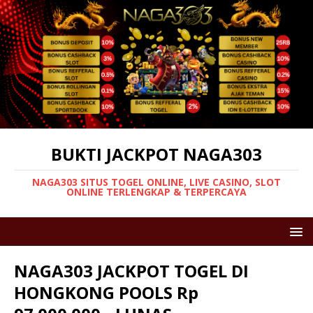
BUKTI JACKPOT NAGA303
NAGA303 SITUS TOGEL ONLINE, LIVE CASINO, SLOT
ONLINE TERLENGKAP & TERPERCAYA
NAGA303 JACKPOT TOGEL DI
HONGKONG POOLS Rp