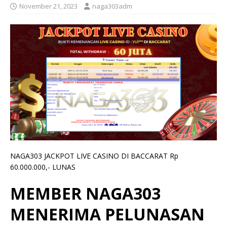
November 21, 2023
naga303adm
NAGA303 JACKPOT LIVE CASINO DI BACCARAT Rp
60.000.000,- LUNAS
MEMBER NAGA303
MENERIMA PELUNASAN