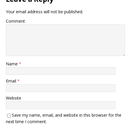
Your email address will not be published.
Comment
Name
*
Email
*
Website
Save my name, email, and website in this browser for the
next time I comment.