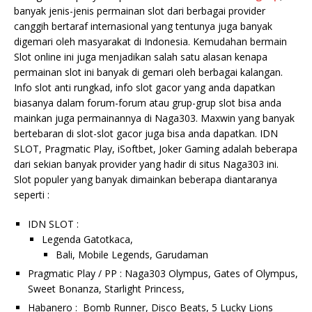
banyak jenis-jenis permainan slot dari berbagai provider
canggih bertaraf internasional yang tentunya juga banyak
digemari oleh masyarakat di Indonesia. Kemudahan bermain
Slot online ini juga menjadikan salah satu alasan kenapa
permainan slot ini banyak di gemari oleh berbagai kalangan.
Info slot anti rungkad, info slot gacor yang anda dapatkan
biasanya dalam forum-forum atau grup-grup slot bisa anda
mainkan juga permainannya di Naga303. Maxwin yang banyak
bertebaran di slot-slot gacor juga bisa anda dapatkan. IDN
SLOT, Pragmatic Play, iSoftbet, Joker Gaming adalah beberapa
dari sekian banyak provider yang hadir di situs Naga303 ini.
Slot populer yang banyak dimainkan beberapa diantaranya
seperti :
IDN SLOT :
Legenda Gatotkaca,
Bali, Mobile Legends, Garudaman
Pragmatic Play / PP : Naga303 Olympus, Gates of Olympus,
Sweet Bonanza, Starlight Princess,
Habanero : Bomb Runner, Disco Beats, 5 Lucky Lions