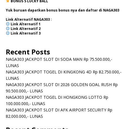
BONUS 5 LUCKY BALL
Yuk buruan dapatkan bonus bonus nya dan daftar di NAGA303
Link Alternatif NAGA303 :
Link Alternatif
1
Link Alternatif
2
Link Alternatif 3
Recent Posts
NAGA303 JACKPOT SLOT DI SODA MAN Rp 75.500.000,-
LUNAS
NAGA303 JACKPOT TOGEL DI KINGKONG 4D Rp 82.750.000,-
LUNAS
NAGA303 JACKPOT SLOT DI 2026 GOLDEN GOAL RUSH Rp
90.500.000,- LUNAS
NAGA303 JACKPOT TOGEL DI HONGKONG LOTTO Rp
100.000.000,- LUNAS
NAGA303 JACKPOT SLOT DI AFK AIRPORT SECURITY Rp
82.000.000,- LUNAS