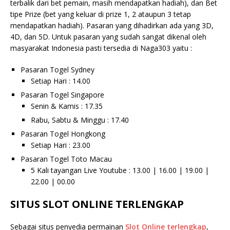
terbalik dari bet pemain, masih mendapatkan hadiah), dan Bet
tipe Prize (bet yang keluar di prize 1, 2 ataupun 3 tetap
mendapatkan hadiah). Pasaran yang dihadirkan ada yang 3D,
4D, dan 5D. Untuk pasaran yang sudah sangat dikenal oleh
masyarakat Indonesia pasti tersedia di Naga303 yaitu :
Pasaran Togel Sydney
Setiap Hari : 14.00
Pasaran Togel Singapore
Senin & Kamis : 17.35
Rabu, Sabtu & Minggu : 17.40
Pasaran Togel Hongkong
Setiap Hari : 23.00
Pasaran Togel Toto Macau
5 Kali tayangan Live Youtube : 13.00 | 16.00 | 19.00 |
22.00 | 00.00
SITUS SLOT ONLINE TERLENGKAP
Sebagai situs penyedia permainan
Slot Online terlengkap
,