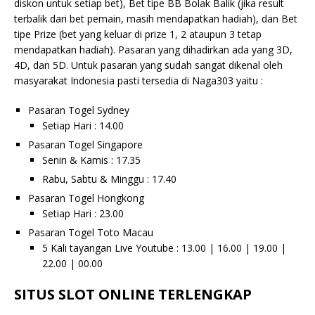
diskon untuk setiap bet), Bet tipe BB Bolak Balik (jika result
terbalik dari bet pemain, masih mendapatkan hadiah), dan Bet
tipe Prize (bet yang keluar di prize 1, 2 ataupun 3 tetap
mendapatkan hadiah). Pasaran yang dihadirkan ada yang 3D,
4D, dan 5D. Untuk pasaran yang sudah sangat dikenal oleh
masyarakat Indonesia pasti tersedia di Naga303 yaitu :
Pasaran Togel Sydney
Setiap Hari : 14.00
Pasaran Togel Singapore
Senin & Kamis : 17.35
Rabu, Sabtu & Minggu : 17.40
Pasaran Togel Hongkong
Setiap Hari : 23.00
Pasaran Togel Toto Macau
5 Kali tayangan Live Youtube : 13.00 | 16.00 | 19.00 |
22.00 | 00.00
SITUS SLOT ONLINE TERLENGKAP