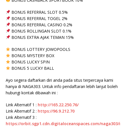
BONUS CASHBACK SPORTBOOK 10%
BONUS REFERRAL SLOT 0.5%
BONUS REFERRAL TOGEL 2%
BONUS REFERRAL CASINO 0.2%
BONUS ROLLINGAN SLOT 0.1%
BONUS EXTRA AJAK TEMAN 15%
BONUS LOTTERY JOWOPOOLS
BONUS MYSTERY BOX
BONUS LUCKY SPIN
BONUS 5 LUCKY BALL
Ayo segera daftarkan diri anda pada situs terpercaya kami
hanya di NAGA303. Untuk info pendaftaran lebih lanjut boleh
hubungi kontak dibawah ini :
Link Alternatif 1 :
http://165.22.250.76/
Link Alternatif 2 :
https://96.9.212.70
Link Alternatif 3 :
https://orbit.sgp1.cdn.digitaloceanspaces.com/naga303/i