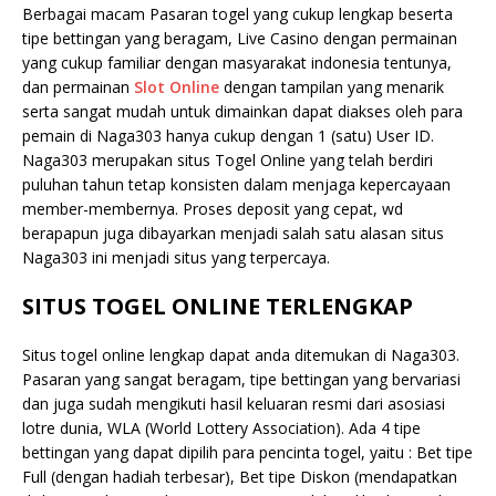
Berbagai macam Pasaran togel yang cukup lengkap beserta
tipe bettingan yang beragam, Live Casino dengan permainan
yang cukup familiar dengan masyarakat indonesia tentunya,
dan permainan
Slot Online
dengan tampilan yang menarik
serta sangat mudah untuk dimainkan dapat diakses oleh para
pemain di Naga303 hanya cukup dengan 1 (satu) User ID.
Naga303 merupakan situs Togel Online yang telah berdiri
puluhan tahun tetap konsisten dalam menjaga kepercayaan
member-membernya. Proses deposit yang cepat, wd
berapapun juga dibayarkan menjadi salah satu alasan situs
Naga303 ini menjadi situs yang terpercaya.
SITUS TOGEL ONLINE TERLENGKAP
Situs togel online lengkap dapat anda ditemukan di Naga303.
Pasaran yang sangat beragam, tipe bettingan yang bervariasi
dan juga sudah mengikuti hasil keluaran resmi dari asosiasi
lotre dunia, WLA (World Lottery Association). Ada 4 tipe
bettingan yang dapat dipilih para pencinta togel, yaitu : Bet tipe
Full (dengan hadiah terbesar), Bet tipe Diskon (mendapatkan