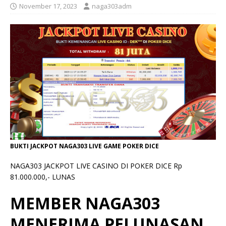
November 17, 2023
naga303adm
BUKTI JACKPOT NAGA303 LIVE GAME POKER DICE
NAGA303 JACKPOT LIVE CASINO DI POKER DICE Rp
81.000.000,- LUNAS
MEMBER NAGA303
MENERIMA PELUNASAN