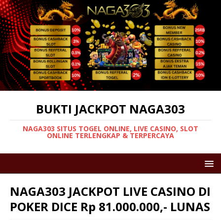
BUKTI JACKPOT NAGA303
NAGA303 SITUS TOGEL ONLINE, LIVE CASINO, SLOT
ONLINE TERLENGKAP & TERPERCAYA
NAGA303 JACKPOT LIVE CASINO DI
POKER DICE Rp 81.000.000,- LUNAS