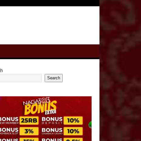
ch
Search