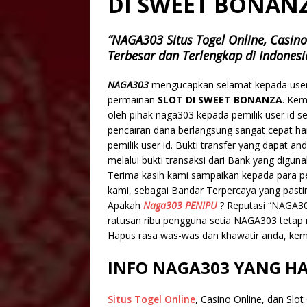
DI SWEET BONANZA
“NAGA303 Situs Togel Online, Casino 
Terbesar dan Terlengkap di Indonesi
NAGA303
mengucapkan selamat kepada user 
permainan
SLOT DI SWEET BONANZA
. Ke
oleh pihak naga303 kepada pemilik user id s
pencairan dana berlangsung sangat cepat h
pemilik user id. Bukti transfer yang dapat and
melalui bukti transaksi dari Bank yang digun
Terima kasih kami sampaikan kepada para p
kami, sebagai Bandar Terpercaya yang pas
Apakah
Naga303
PENIPU
? Reputasi “NAGA30
ratusan ribu pengguna setia NAGA303 tetap m
Hapus rasa was-was dan khawatir anda, kem
INFO NAGA303 YANG HA
Situs Togel Online
, Casino Online, dan Slot