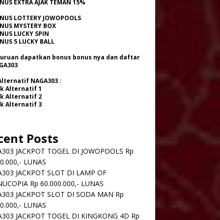
NUS EXTRA AJAK TEMAN 15%
NUS LOTTERY JOWOPOOLS
NUS MYSTERY BOX
NUS LUCKY SPIN
NUS 5 LUCKY BALL
uruan dapatkan bonus bonus nya dan daftar
AGA303
Alternatif NAGA303 :
nk Alternatif
1
nk Alternatif
2
k Alternatif 3
cent Posts
303 JACKPOT TOGEL DI JOWOPOOLS Rp
50.000,- LUNAS
303 JACKPOT SLOT DI LAMP OF
UCOPIA Rp 60.000.000,- LUNAS
303 JACKPOT SLOT DI SODA MAN Rp
00.000,- LUNAS
303 JACKPOT TOGEL DI KINGKONG 4D Rp