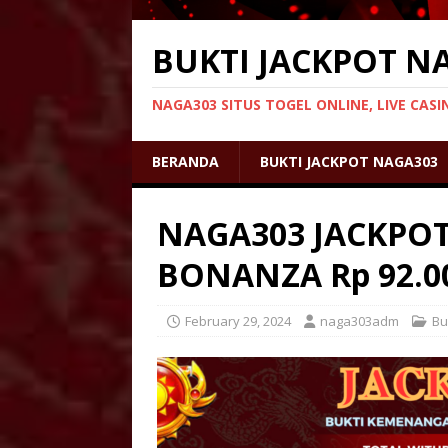
BUKTI JACKPOT N
NAGA303 SITUS TOGEL ONLINE, LIVE CAS
BERANDA
BUKTI JACKPOT NAGA303
NAGA303 JACKPOT
BONANZA Rp 92.00
February 29, 2024
naga303adm
Bu