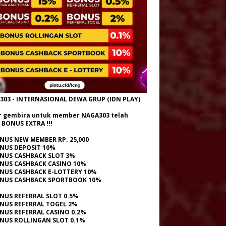
303 - INTERNASIONAL DEWA GRUP (IDN PLAY)
r gembira untuk member NAGA303 telah
 BONUS EXTRA !!!
NUS NEW MEMBER RP. 25,000
NUS DEPOSIT 10%
NUS CASHBACK SLOT 3%
NUS CASHBACK CASINO 10%
NUS CASHBACK E-LOTTERY 10%
NUS CASHBACK SPORTBOOK 10%
NUS REFERRAL SLOT 0.5%
NUS REFERRAL TOGEL 2%
NUS REFERRAL CASINO 0.2%
NUS ROLLINGAN SLOT 0.1%