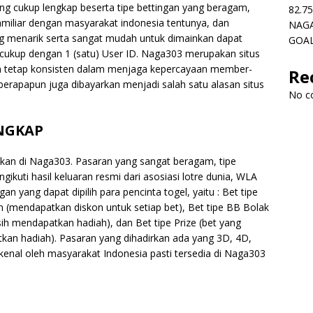
g cukup lengkap beserta tipe bettingan yang beragam,
82.7
miliar dengan masyarakat indonesia tentunya, dan
NAGA
g menarik serta sangat mudah untuk dimainkan dapat
GOAL
cukup dengan 1 (satu) User ID. Naga303 merupakan situs
hun tetap konsisten dalam menjaga kepercayaan member-
Re
erapapun juga dibayarkan menjadi salah satu alasan situs
No c
ENGKAP
ukan di Naga303. Pasaran yang sangat beragam, tipe
ikuti hasil keluaran resmi dari asosiasi lotre dunia, WLA
gan yang dapat dipilih para pencinta togel, yaitu : Bet tipe
on (mendapatkan diskon untuk setiap bet), Bet tipe BB Bolak
masih mendapatkan hadiah), dan Bet tipe Prize (bet yang
atkan hadiah). Pasaran yang dihadirkan ada yang 3D, 4D,
kenal oleh masyarakat Indonesia pasti tersedia di Naga303