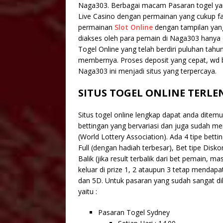
Naga303. Berbagai macam Pasaran togel yan
Live Casino dengan permainan yang cukup fa
permainan
Slot Online
dengan tampilan yan
diakses oleh para pemain di Naga303 hanya 
Togel Online yang telah berdiri puluhan ta
membernya. Proses deposit yang cepat, wd b
Naga303 ini menjadi situs yang terpercaya.
SITUS TOGEL ONLINE TERL
Situs togel online lengkap dapat anda ditem
bettingan yang bervariasi dan juga sudah meng
(World Lottery Association). Ada 4 tipe bettin
Full (dengan hadiah terbesar), Bet tipe Disk
Balik (jika result terbalik dari bet pemain, 
keluar di prize 1, 2 ataupun 3 tetap mendap
dan 5D. Untuk pasaran yang sudah sangat di
yaitu :
Pasaran Togel Sydney