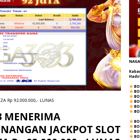
NAGA
Kaba
Hadir
BO
BO
BO
 Rp 92.000.000,- LUNAS
BO
BO
BO
3 MENERIMA
BO
NANGAN JACKPOT SLOT
BO
BO
BO