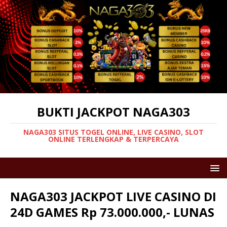
BUKTI JACKPOT NAGA303
NAGA303 SITUS TOGEL ONLINE, LIVE CASINO, SLOT
ONLINE TERLENGKAP & TERPERCAYA
NAGA303 JACKPOT LIVE CASINO DI
24D GAMES Rp 73.000.000,- LUNAS