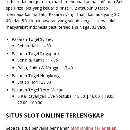
terbalik dari bet pemain, masih mendapatkan hadiah), dan Bet
tipe Prize (bet yang keluar di prize 1, 2 ataupun 3 tetap
mendapatkan hadiah). Pasaran yang dihadirkan ada yang 3D,
4D, dan 5D. Untuk pasaran yang sudah sangat dikenal oleh
masyarakat Indonesia pasti tersedia di Naga303 yaitu :
Pasaran Togel Sydney
Setiap Hari : 14.00
Pasaran Togel Singapore
Senin & Kamis : 17.35
Rabu, Sabtu & Minggu : 17.40
Pasaran Togel Hongkong
Setiap Hari : 23.00
Pasaran Togel Toto Macau
5 Kali tayangan Live Youtube : 13.00 | 16.00 | 19.00 |
22.00 | 00.00
SITUS SLOT ONLINE TERLENGKAP
Sebagai situs penyedia permainan
Slot Online terlengkap
,