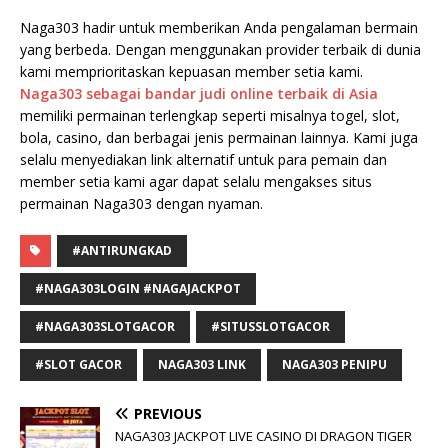
Naga303 hadir untuk memberikan Anda pengalaman bermain
yang berbeda. Dengan menggunakan provider terbaik di dunia
kami memprioritaskan kepuasan member setia kami.
Naga303 sebagai bandar judi online terbaik di Asia
memiliki permainan terlengkap seperti misalnya togel, slot,
bola, casino, dan berbagai jenis permainan lainnya. Kami juga
selalu menyediakan link alternatif untuk para pemain dan
member setia kami agar dapat selalu mengakses situs
permainan Naga303 dengan nyaman.
#ANTIRUNGKAD
#NAGA303LOGIN #NAGAJACKPOT
#NAGA303SLOTGACOR
#SITUSSLOTGACOR
#SLOT GACOR
NAGA303 LINK
NAGA303 PENIPU
PREVIOUS
NAGA303 JACKPOT LIVE CASINO DI DRAGON TIGER