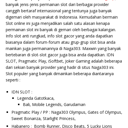
banyak jenis-jenis permainan slot dari berbagai provider
canggih bertaraf internasional yang tentunya juga banyak
digemari oleh masyarakat di Indonesia. Kemudahan bermain
Slot online ini juga menjadikan salah satu alasan kenapa
permainan slot ini banyak di gemari oleh berbagai kalangan.
Info slot anti rungkad, info slot gacor yang anda dapatkan
biasanya dalam forum-forum atau grup-grup slot bisa anda
mainkan juga permainannya di Naga303. Maxwin yang banyak
bertebaran di slot-slot gacor juga bisa anda dapatkan. IDN
SLOT, Pragmatic Play, iSoftbet, Joker Gaming adalah beberapa
dari sekian banyak provider yang hadir di situs Naga303 ini.
Slot populer yang banyak dimainkan beberapa diantaranya
seperti :
IDN SLOT :
Legenda Gatotkaca,
Bali, Mobile Legends, Garudaman
Pragmatic Play / PP : Naga303 Olympus, Gates of Olympus,
Sweet Bonanza, Starlight Princess,
Habanero : Bomb Runner, Disco Beats, 5 Lucky Lions