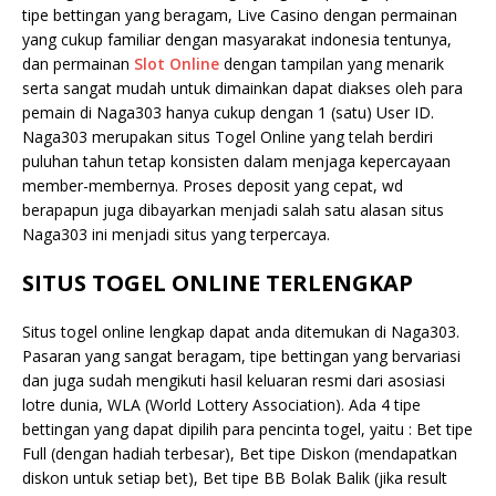
tipe bettingan yang beragam, Live Casino dengan permainan
yang cukup familiar dengan masyarakat indonesia tentunya,
dan permainan
Slot Online
dengan tampilan yang menarik
serta sangat mudah untuk dimainkan dapat diakses oleh para
pemain di Naga303 hanya cukup dengan 1 (satu) User ID.
Naga303 merupakan situs Togel Online yang telah berdiri
puluhan tahun tetap konsisten dalam menjaga kepercayaan
member-membernya. Proses deposit yang cepat, wd
berapapun juga dibayarkan menjadi salah satu alasan situs
Naga303 ini menjadi situs yang terpercaya.
SITUS TOGEL ONLINE TERLENGKAP
Situs togel online lengkap dapat anda ditemukan di Naga303.
Pasaran yang sangat beragam, tipe bettingan yang bervariasi
dan juga sudah mengikuti hasil keluaran resmi dari asosiasi
lotre dunia, WLA (World Lottery Association). Ada 4 tipe
bettingan yang dapat dipilih para pencinta togel, yaitu : Bet tipe
Full (dengan hadiah terbesar), Bet tipe Diskon (mendapatkan
diskon untuk setiap bet), Bet tipe BB Bolak Balik (jika result