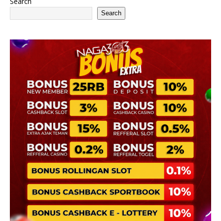
Search
Search