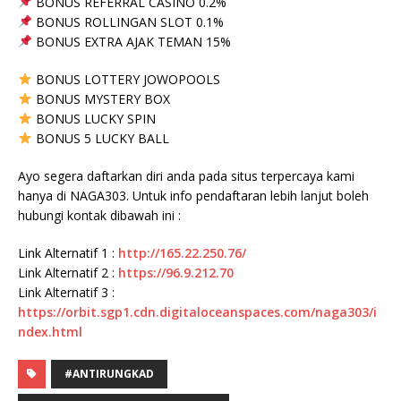
BONUS REFERRAL CASINO 0.2%
BONUS ROLLINGAN SLOT 0.1%
BONUS EXTRA AJAK TEMAN 15%
BONUS LOTTERY JOWOPOOLS
BONUS MYSTERY BOX
BONUS LUCKY SPIN
BONUS 5 LUCKY BALL
Ayo segera daftarkan diri anda pada situs terpercaya kami
hanya di NAGA303. Untuk info pendaftaran lebih lanjut boleh
hubungi kontak dibawah ini :
Link Alternatif 1 :
http://165.22.250.76/
Link Alternatif 2 :
https://96.9.212.70
Link Alternatif 3 :
https://orbit.sgp1.cdn.digitaloceanspaces.com/naga303/i
ndex.html
#ANTIRUNGKAD