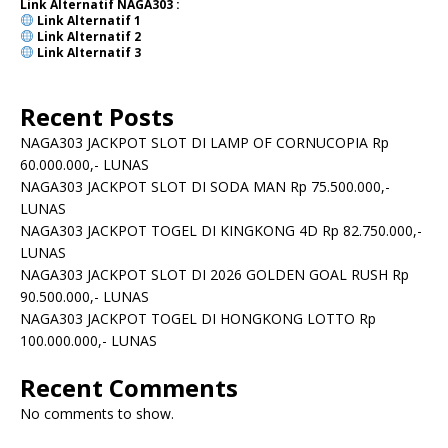
Link Alternatif NAGA303 :
Link Alternatif
1
Link Alternatif
2
Link Alternatif 3
Recent Posts
NAGA303 JACKPOT SLOT DI LAMP OF CORNUCOPIA Rp
60.000.000,- LUNAS
NAGA303 JACKPOT SLOT DI SODA MAN Rp 75.500.000,-
LUNAS
NAGA303 JACKPOT TOGEL DI KINGKONG 4D Rp 82.750.000,-
LUNAS
NAGA303 JACKPOT SLOT DI 2026 GOLDEN GOAL RUSH Rp
90.500.000,- LUNAS
NAGA303 JACKPOT TOGEL DI HONGKONG LOTTO Rp
100.000.000,- LUNAS
Recent Comments
No comments to show.