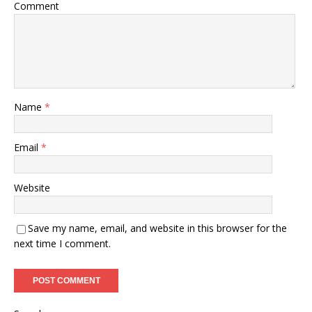
Comment
Name
*
Email
*
Website
Save my name, email, and website in this browser for the
next time I comment.