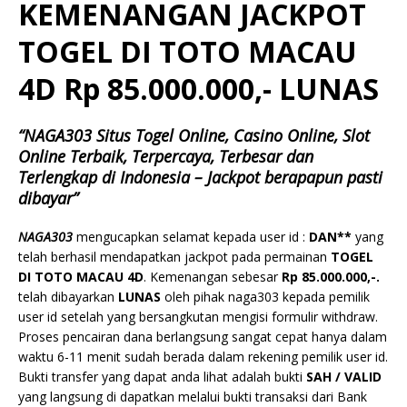
KEMENANGAN JACKPOT
TOGEL DI TOTO MACAU
4D Rp 85.000.000,- LUNAS
“NAGA303 Situs Togel Online, Casino Online, Slot
Online Terbaik, Terpercaya, Terbesar dan
Terlengkap di Indonesia – Jackpot berapapun pasti
dibayar”
NAGA303
mengucapkan selamat kepada user id :
DAN**
yang
telah berhasil mendapatkan jackpot pada permainan
TOGEL
DI TOTO MACAU 4D
. Kemenangan sebesar
Rp 85.000.000,-.
telah dibayarkan
LUNAS
oleh pihak naga303 kepada pemilik
user id setelah yang bersangkutan mengisi formulir withdraw.
Proses pencairan dana berlangsung sangat cepat hanya dalam
waktu 6-11 menit sudah berada dalam rekening pemilik user id.
Bukti transfer yang dapat anda lihat adalah bukti
SAH / VALID
yang langsung di dapatkan melalui bukti transaksi dari Bank