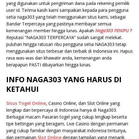
yang digunakan untuk pengiriman dana pada rekening pemilik
user id. Terima kasih kami sampaikan kepada para pengguna
setia naga303 yang telah menggunakan situs kami, sebagai
Bandar Terpercaya yang pastinya membayar semua
kemenangan member hingga lunas. Apakah
Naga303
PENIPU
?
Reputasi “NAGA303 TERPERCAYA” sudah sangat melekat.
puluhan hingga ratusan ribu pengguna setia NAGA303 tetap
menggunakan situs terbesar dan terbaik di Indonesia ini. Hapus
rasa was-was dan khawatir anda, kemenangan anda
berapapun PASTI dibayarkan hingga lunas.
INFO NAGA303 YANG HARUS DI
KETAHUI
Situs Togel Online
, Casino Online, dan Slot Online yang
lengkap dan terpercaya di Indonesia hanya di Naga303.
Berbagai macam Pasaran togel yang cukup lengkap beserta
tipe bettingan yang beragam, Live Casino dengan permainan
yang cukup familiar dengan masyarakat indonesia tentunya,
dan permainan
Slot Online
dengan tampilan yang menarik