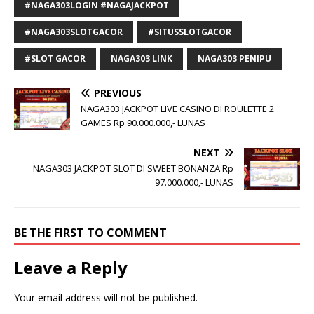
#NAGA303LOGIN #NAGAJACKPOT
#NAGA303SLOTGACOR
#SITUSSLOTGACOR
#SLOT GACOR
NAGA303 LINK
NAGA303 PENIPU
PREVIOUS
NAGA303 JACKPOT LIVE CASINO DI ROULETTE 2
GAMES Rp 90.000.000,- LUNAS
NEXT
NAGA303 JACKPOT SLOT DI SWEET BONANZA Rp
97.000.000,- LUNAS
BE THE FIRST TO COMMENT
Leave a Reply
Your email address will not be published.