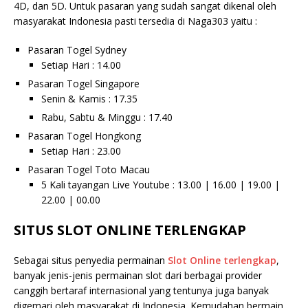
4D, dan 5D. Untuk pasaran yang sudah sangat dikenal oleh
masyarakat Indonesia pasti tersedia di Naga303 yaitu :
Pasaran Togel Sydney
Setiap Hari : 14.00
Pasaran Togel Singapore
Senin & Kamis : 17.35
Rabu, Sabtu & Minggu : 17.40
Pasaran Togel Hongkong
Setiap Hari : 23.00
Pasaran Togel Toto Macau
5 Kali tayangan Live Youtube : 13.00 | 16.00 | 19.00 |
22.00 | 00.00
SITUS SLOT ONLINE TERLENGKAP
Sebagai situs penyedia permainan
Slot Online terlengkap
,
banyak jenis-jenis permainan slot dari berbagai provider
canggih bertaraf internasional yang tentunya juga banyak
digemari oleh masyarakat di Indonesia. Kemudahan bermain