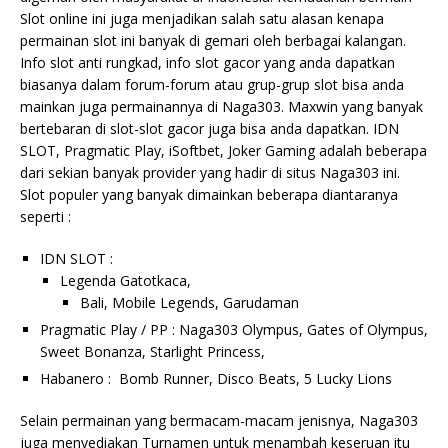
Slot online ini juga menjadikan salah satu alasan kenapa
permainan slot ini banyak di gemari oleh berbagai kalangan.
Info slot anti rungkad, info slot gacor yang anda dapatkan
biasanya dalam forum-forum atau grup-grup slot bisa anda
mainkan juga permainannya di Naga303. Maxwin yang banyak
bertebaran di slot-slot gacor juga bisa anda dapatkan. IDN
SLOT, Pragmatic Play, iSoftbet, Joker Gaming adalah beberapa
dari sekian banyak provider yang hadir di situs Naga303 ini.
Slot populer yang banyak dimainkan beberapa diantaranya
seperti :
IDN SLOT :
Legenda Gatotkaca,
Bali, Mobile Legends, Garudaman
Pragmatic Play / PP : Naga303 Olympus, Gates of Olympus,
Sweet Bonanza, Starlight Princess,
Habanero : Bomb Runner, Disco Beats, 5 Lucky Lions
Selain permainan yang bermacam-macam jenisnya, Naga303
juga menyediakan Turnamen untuk menambah keseruan itu