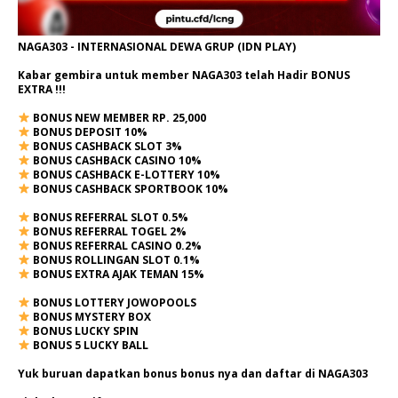
NAGA303 - INTERNASIONAL DEWA GRUP (IDN PLAY)
Kabar gembira untuk member NAGA303 telah Hadir BONUS
EXTRA !!!
BONUS NEW MEMBER RP. 25,000
BONUS DEPOSIT 10%
BONUS CASHBACK SLOT 3%
BONUS CASHBACK CASINO 10%
BONUS CASHBACK E-LOTTERY 10%
BONUS CASHBACK SPORTBOOK 10%
BONUS REFERRAL SLOT 0.5%
BONUS REFERRAL TOGEL 2%
BONUS REFERRAL CASINO 0.2%
BONUS ROLLINGAN SLOT 0.1%
BONUS EXTRA AJAK TEMAN 15%
BONUS LOTTERY JOWOPOOLS
BONUS MYSTERY BOX
BONUS LUCKY SPIN
BONUS 5 LUCKY BALL
Yuk buruan dapatkan bonus bonus nya dan daftar di NAGA303