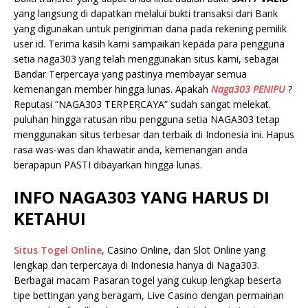
yang langsung di dapatkan melalui bukti transaksi dari Bank
yang digunakan untuk pengiriman dana pada rekening pemilik
user id. Terima kasih kami sampaikan kepada para pengguna
setia naga303 yang telah menggunakan situs kami, sebagai
Bandar Terpercaya yang pastinya membayar semua
kemenangan member hingga lunas. Apakah
Naga303
PENIPU
?
Reputasi “NAGA303 TERPERCAYA” sudah sangat melekat.
puluhan hingga ratusan ribu pengguna setia NAGA303 tetap
menggunakan situs terbesar dan terbaik di Indonesia ini. Hapus
rasa was-was dan khawatir anda, kemenangan anda
berapapun PASTI dibayarkan hingga lunas.
INFO NAGA303 YANG HARUS DI
KETAHUI
Situs Togel Online
, Casino Online, dan Slot Online yang
lengkap dan terpercaya di Indonesia hanya di Naga303.
Berbagai macam Pasaran togel yang cukup lengkap beserta
tipe bettingan yang beragam, Live Casino dengan permainan