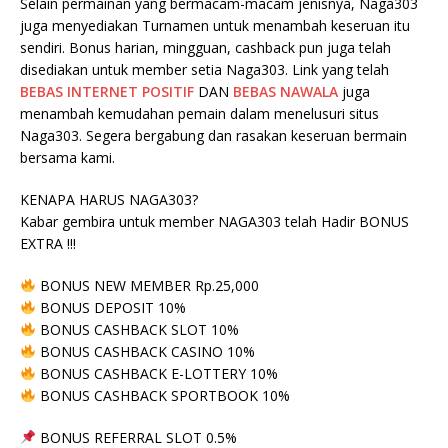
Selain permainan yang bermacam-macam jenisnya, Naga303
juga menyediakan Turnamen untuk menambah keseruan itu
sendiri. Bonus harian, mingguan, cashback pun juga telah
disediakan untuk member setia Naga303. Link yang telah
BEBAS INTERNET POSITIF
DAN
BEBAS NAWALA
juga
menambah kemudahan pemain dalam menelusuri situs
Naga303. Segera bergabung dan rasakan keseruan bermain
bersama kami.
KENAPA HARUS NAGA303?
Kabar gembira untuk member NAGA303 telah Hadir BONUS
EXTRA !!!
BONUS NEW MEMBER Rp.25,000
BONUS DEPOSIT 10%
BONUS CASHBACK SLOT 10%
BONUS CASHBACK CASINO 10%
BONUS CASHBACK E-LOTTERY 10%
BONUS CASHBACK SPORTBOOK 10%
BONUS REFERRAL SLOT 0.5%