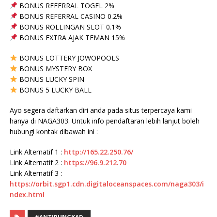
BONUS REFERRAL TOGEL 2%
BONUS REFERRAL CASINO 0.2%
BONUS ROLLINGAN SLOT 0.1%
BONUS EXTRA AJAK TEMAN 15%
BONUS LOTTERY JOWOPOOLS
BONUS MYSTERY BOX
BONUS LUCKY SPIN
BONUS 5 LUCKY BALL
Ayo segera daftarkan diri anda pada situs terpercaya kami
hanya di NAGA303. Untuk info pendaftaran lebih lanjut boleh
hubungi kontak dibawah ini :
Link Alternatif 1 :
http://165.22.250.76/
Link Alternatif 2 :
https://96.9.212.70
Link Alternatif 3 :
https://orbit.sgp1.cdn.digitaloceanspaces.com/naga303/i
ndex.html