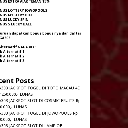
NUS EXTRA AJAK TEMAN 15%
NUS LOTTERY JOWOPOOLS
NUS MYSTERY BOX
NUS LUCKY SPIN
NUS 5 LUCKY BALL
uruan dapatkan bonus bonus nya dan daftar
AGA303
Alternatif NAGA303 :
nk Alternatif
1
nk Alternatif
2
k Alternatif 3
cent Posts
303 JACKPOT TOGEL DI TOTO MACAU 4D
7.250.000,- LUNAS
303 JACKPOT SLOT DI COSMIC FRUITS Rp
00.000,- LUNAS
303 JACKPOT TOGEL DI JOWOPOOLS Rp
50.000,- LUNAS
303 JACKPOT SLOT DI LAMP OF