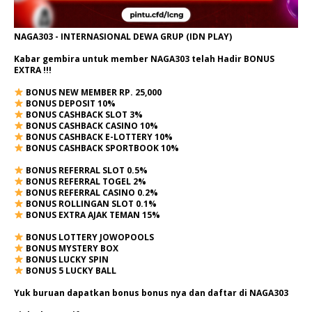
NAGA303 - INTERNASIONAL DEWA GRUP (IDN PLAY)
Kabar gembira untuk member NAGA303 telah Hadir BONUS
EXTRA !!!
BONUS NEW MEMBER RP. 25,000
BONUS DEPOSIT 10%
BONUS CASHBACK SLOT 3%
BONUS CASHBACK CASINO 10%
BONUS CASHBACK E-LOTTERY 10%
BONUS CASHBACK SPORTBOOK 10%
BONUS REFERRAL SLOT 0.5%
BONUS REFERRAL TOGEL 2%
BONUS REFERRAL CASINO 0.2%
BONUS ROLLINGAN SLOT 0.1%
BONUS EXTRA AJAK TEMAN 15%
BONUS LOTTERY JOWOPOOLS
BONUS MYSTERY BOX
BONUS LUCKY SPIN
BONUS 5 LUCKY BALL
Yuk buruan dapatkan bonus bonus nya dan daftar di NAGA303