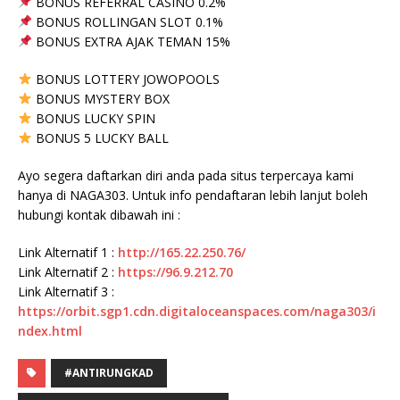
BONUS REFERRAL CASINO 0.2%
BONUS ROLLINGAN SLOT 0.1%
BONUS EXTRA AJAK TEMAN 15%
BONUS LOTTERY JOWOPOOLS
BONUS MYSTERY BOX
BONUS LUCKY SPIN
BONUS 5 LUCKY BALL
Ayo segera daftarkan diri anda pada situs terpercaya kami
hanya di NAGA303. Untuk info pendaftaran lebih lanjut boleh
hubungi kontak dibawah ini :
Link Alternatif 1 :
http://165.22.250.76/
Link Alternatif 2 :
https://96.9.212.70
Link Alternatif 3 :
https://orbit.sgp1.cdn.digitaloceanspaces.com/naga303/i
ndex.html
#ANTIRUNGKAD