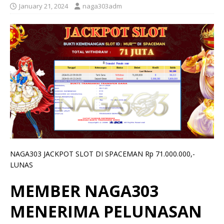
January 21, 2024
naga303adm
NAGA303 JACKPOT SLOT DI SPACEMAN Rp 71.000.000,-
LUNAS
MEMBER NAGA303
MENERIMA PELUNASAN