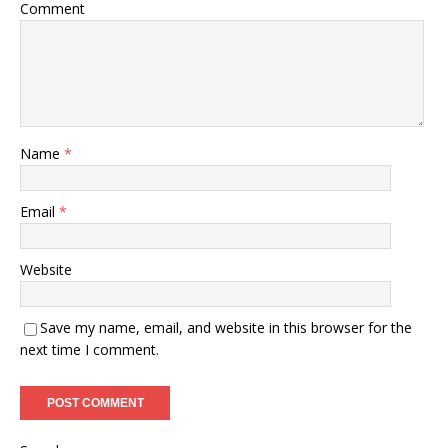
Comment
Name
*
Email
*
Website
Save my name, email, and website in this browser for the
next time I comment.