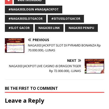
#ANTIRUNGKAD
#NAGA303LOGIN #NAGAJACKPOT
#NAGA303SLOTGACOR
#SITUSSLOTGACOR
#SLOT GACOR
NAGA303 LINK
NAGA303 PENIPU
PREVIOUS
NAGA303 JACKPOT SLOT DI PYRAMID BONANZA Rp
70.000.000,- LUNAS
NEXT
NAGA303 JACKPOT LIVE CASINO di DRAGON TIGER
Rp 72.000.000,- LUNAS
BE THE FIRST TO COMMENT
Leave a Reply