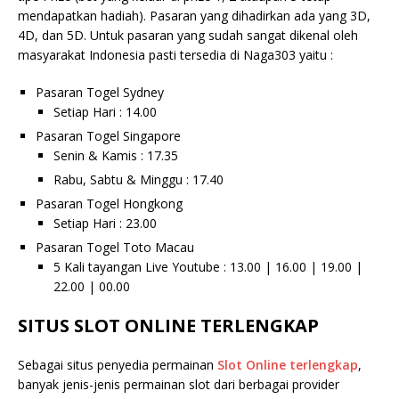
mendapatkan hadiah). Pasaran yang dihadirkan ada yang 3D,
4D, dan 5D. Untuk pasaran yang sudah sangat dikenal oleh
masyarakat Indonesia pasti tersedia di Naga303 yaitu :
Pasaran Togel Sydney
Setiap Hari : 14.00
Pasaran Togel Singapore
Senin & Kamis : 17.35
Rabu, Sabtu & Minggu : 17.40
Pasaran Togel Hongkong
Setiap Hari : 23.00
Pasaran Togel Toto Macau
5 Kali tayangan Live Youtube : 13.00 | 16.00 | 19.00 |
22.00 | 00.00
SITUS SLOT ONLINE TERLENGKAP
Sebagai situs penyedia permainan
Slot Online terlengkap
,
banyak jenis-jenis permainan slot dari berbagai provider