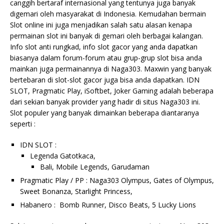
canggih bertaraf internasional yang tentunya juga banyak
digemari oleh masyarakat di Indonesia. Kemudahan bermain
Slot online ini juga menjadikan salah satu alasan kenapa
permainan slot ini banyak di gemari oleh berbagai kalangan.
Info slot anti rungkad, info slot gacor yang anda dapatkan
biasanya dalam forum-forum atau grup-grup slot bisa anda
mainkan juga permainannya di Naga303. Maxwin yang banyak
bertebaran di slot-slot gacor juga bisa anda dapatkan. IDN
SLOT, Pragmatic Play, iSoftbet, Joker Gaming adalah beberapa
dari sekian banyak provider yang hadir di situs Naga303 ini.
Slot populer yang banyak dimainkan beberapa diantaranya
seperti :
IDN SLOT :
Legenda Gatotkaca,
Bali, Mobile Legends, Garudaman
Pragmatic Play / PP : Naga303 Olympus, Gates of Olympus,
Sweet Bonanza, Starlight Princess,
Habanero : Bomb Runner, Disco Beats, 5 Lucky Lions