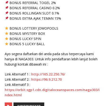
BONUS REFERRAL TOGEL 2%
BONUS REFERRAL CASINO 0.2%
BONUS ROLLINGAN SLOT 0.1%
BONUS EXTRA AJAK TEMAN 15%
BONUS LOTTERY JOWOPOOLS
BONUS MYSTERY BOX
BONUS LUCKY SPIN
BONUS 5 LUCKY BALL
Ayo segera daftarkan diri anda pada situs terpercaya kami
hanya di NAGA303. Untuk info pendaftaran lebih lanjut boleh
hubungi kontak dibawah ini :
Link Alternatif 1 :
http://165.22.250.76/
Link Alternatif 2 :
https://96.9.212.70
Link Alternatif 3 :
https://orbit.sgp1.cdn.digitaloceanspaces.com/naga303/i
ndex.html