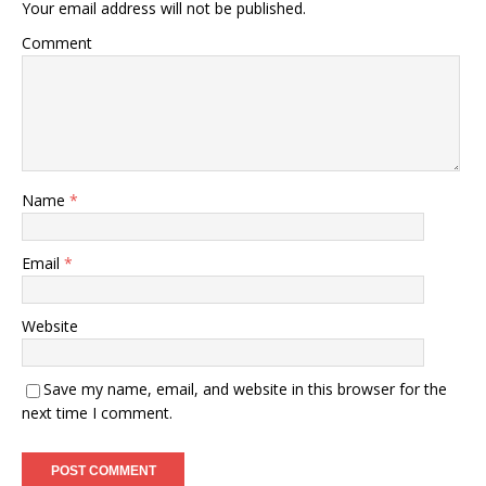
Your email address will not be published.
Comment
Name
*
Email
*
Website
Save my name, email, and website in this browser for the
next time I comment.