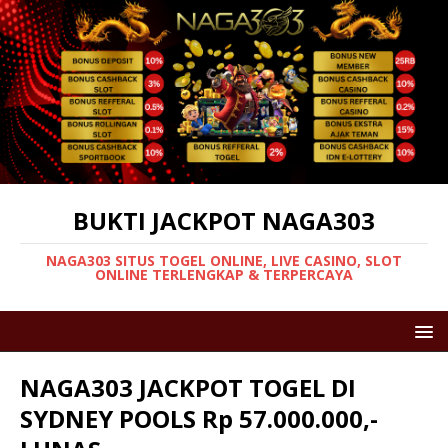
BUKTI JACKPOT NAGA303
NAGA303 SITUS TOGEL ONLINE, LIVE CASINO, SLOT
ONLINE TERLENGKAP & TERPERCAYA
NAGA303 JACKPOT TOGEL DI
SYDNEY POOLS Rp 57.000.000,-