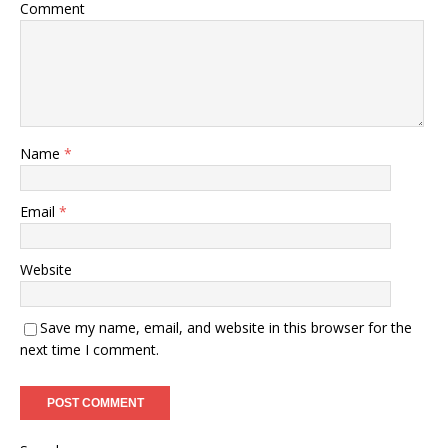
Comment
Name
*
Email
*
Website
Save my name, email, and website in this browser for the
next time I comment.