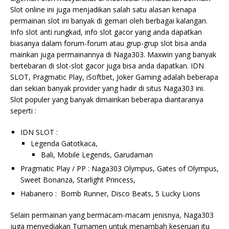
Slot online ini juga menjadikan salah satu alasan kenapa
permainan slot ini banyak di gemari oleh berbagai kalangan.
Info slot anti rungkad, info slot gacor yang anda dapatkan
biasanya dalam forum-forum atau grup-grup slot bisa anda
mainkan juga permainannya di Naga303. Maxwin yang banyak
bertebaran di slot-slot gacor juga bisa anda dapatkan. IDN
SLOT, Pragmatic Play, iSoftbet, Joker Gaming adalah beberapa
dari sekian banyak provider yang hadir di situs Naga303 ini.
Slot populer yang banyak dimainkan beberapa diantaranya
seperti :
IDN SLOT :
Legenda Gatotkaca,
Bali, Mobile Legends, Garudaman
Pragmatic Play / PP : Naga303 Olympus, Gates of Olympus,
Sweet Bonanza, Starlight Princess,
Habanero : Bomb Runner, Disco Beats, 5 Lucky Lions
Selain permainan yang bermacam-macam jenisnya, Naga303
juga menyediakan Turnamen untuk menambah keseruan itu