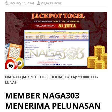
January 11, 2024
naga303adm
NAGA303 JACKPOT TOGEL DI IDAHO 4D Rp 51.000.000,-
LUNAS
MEMBER NAGA303
MENERIMA PELUNASAN