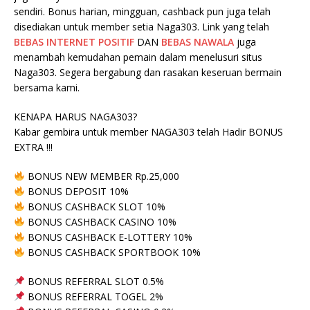
sendiri. Bonus harian, mingguan, cashback pun juga telah
disediakan untuk member setia Naga303. Link yang telah
BEBAS INTERNET POSITIF
DAN
BEBAS NAWALA
juga
menambah kemudahan pemain dalam menelusuri situs
Naga303. Segera bergabung dan rasakan keseruan bermain
bersama kami.
KENAPA HARUS NAGA303?
Kabar gembira untuk member NAGA303 telah Hadir BONUS
EXTRA !!!
BONUS NEW MEMBER Rp.25,000
BONUS DEPOSIT 10%
BONUS CASHBACK SLOT 10%
BONUS CASHBACK CASINO 10%
BONUS CASHBACK E-LOTTERY 10%
BONUS CASHBACK SPORTBOOK 10%
BONUS REFERRAL SLOT 0.5%
BONUS REFERRAL TOGEL 2%