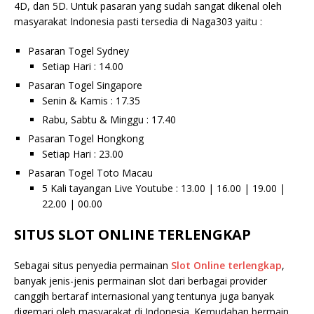
4D, dan 5D. Untuk pasaran yang sudah sangat dikenal oleh
masyarakat Indonesia pasti tersedia di Naga303 yaitu :
Pasaran Togel Sydney
Setiap Hari : 14.00
Pasaran Togel Singapore
Senin & Kamis : 17.35
Rabu, Sabtu & Minggu : 17.40
Pasaran Togel Hongkong
Setiap Hari : 23.00
Pasaran Togel Toto Macau
5 Kali tayangan Live Youtube : 13.00 | 16.00 | 19.00 |
22.00 | 00.00
SITUS SLOT ONLINE TERLENGKAP
Sebagai situs penyedia permainan
Slot Online terlengkap
,
banyak jenis-jenis permainan slot dari berbagai provider
canggih bertaraf internasional yang tentunya juga banyak
digemari oleh masyarakat di Indonesia. Kemudahan bermain