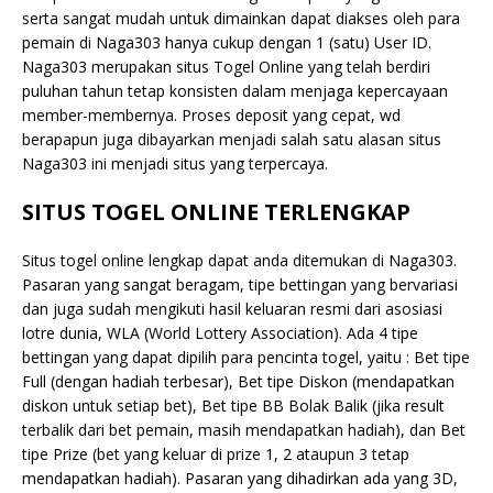
serta sangat mudah untuk dimainkan dapat diakses oleh para
pemain di Naga303 hanya cukup dengan 1 (satu) User ID.
Naga303 merupakan situs Togel Online yang telah berdiri
puluhan tahun tetap konsisten dalam menjaga kepercayaan
member-membernya. Proses deposit yang cepat, wd
berapapun juga dibayarkan menjadi salah satu alasan situs
Naga303 ini menjadi situs yang terpercaya.
SITUS TOGEL ONLINE TERLENGKAP
Situs togel online lengkap dapat anda ditemukan di Naga303.
Pasaran yang sangat beragam, tipe bettingan yang bervariasi
dan juga sudah mengikuti hasil keluaran resmi dari asosiasi
lotre dunia, WLA (World Lottery Association). Ada 4 tipe
bettingan yang dapat dipilih para pencinta togel, yaitu : Bet tipe
Full (dengan hadiah terbesar), Bet tipe Diskon (mendapatkan
diskon untuk setiap bet), Bet tipe BB Bolak Balik (jika result
terbalik dari bet pemain, masih mendapatkan hadiah), dan Bet
tipe Prize (bet yang keluar di prize 1, 2 ataupun 3 tetap
mendapatkan hadiah). Pasaran yang dihadirkan ada yang 3D,