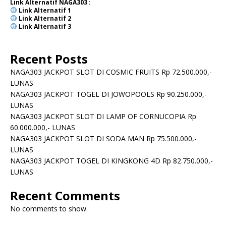
Link Alternatif NAGA303 :
Link Alternatif
1
Link Alternatif
2
Link Alternatif 3
Recent Posts
NAGA303 JACKPOT SLOT DI COSMIC FRUITS Rp 72.500.000,-
LUNAS
NAGA303 JACKPOT TOGEL DI JOWOPOOLS Rp 90.250.000,-
LUNAS
NAGA303 JACKPOT SLOT DI LAMP OF CORNUCOPIA Rp
60.000.000,- LUNAS
NAGA303 JACKPOT SLOT DI SODA MAN Rp 75.500.000,-
LUNAS
NAGA303 JACKPOT TOGEL DI KINGKONG 4D Rp 82.750.000,-
LUNAS
Recent Comments
No comments to show.