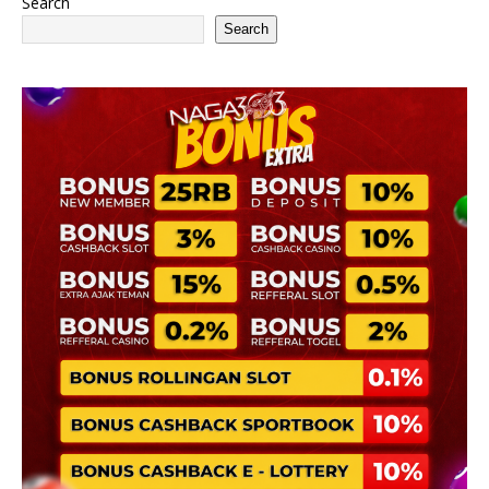
Search
Search