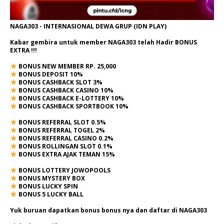
NAGA303 - INTERNASIONAL DEWA GRUP (IDN PLAY)
Kabar gembira untuk member NAGA303 telah Hadir BONUS
EXTRA !!!
BONUS NEW MEMBER RP. 25,000
BONUS DEPOSIT 10%
BONUS CASHBACK SLOT 3%
BONUS CASHBACK CASINO 10%
BONUS CASHBACK E-LOTTERY 10%
BONUS CASHBACK SPORTBOOK 10%
BONUS REFERRAL SLOT 0.5%
BONUS REFERRAL TOGEL 2%
BONUS REFERRAL CASINO 0.2%
BONUS ROLLINGAN SLOT 0.1%
BONUS EXTRA AJAK TEMAN 15%
BONUS LOTTERY JOWOPOOLS
BONUS MYSTERY BOX
BONUS LUCKY SPIN
BONUS 5 LUCKY BALL
Yuk buruan dapatkan bonus bonus nya dan daftar di NAGA303