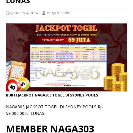
LUNAS
January 4, 2024
naga303adm
BUKTI JACKPOT NAGA303 TOGEL DI SYDNEY POOLS
NAGA303 JACKPOT TOGEL DI SYDNEY POOLS Rp
59.000.000,- LUNAS
MEMBER NAGA303