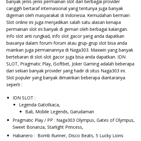
banyak jenis-jenis permainan slot dari berbagai provider
canggih bertaraf internasional yang tentunya juga banyak
digemari oleh masyarakat di Indonesia. Kemudahan bermain
Slot online ini juga menjadikan salah satu alasan kenapa
permainan slot ini banyak di gemari oleh berbagai kalangan.
Info slot anti rungkad, info slot gacor yang anda dapatkan
biasanya dalam forum-forum atau grup-grup slot bisa anda
mainkan juga permainannya di Naga303. Maxwin yang banyak
bertebaran di slot-slot gacor juga bisa anda dapatkan. IDN
SLOT, Pragmatic Play, iSoftbet, Joker Gaming adalah beberapa
dari sekian banyak provider yang hadir di situs Naga303 ini.
Slot populer yang banyak dimainkan beberapa diantaranya
seperti :
IDN SLOT :
Legenda Gatotkaca,
Bali, Mobile Legends, Garudaman
Pragmatic Play / PP : Naga303 Olympus, Gates of Olympus,
Sweet Bonanza, Starlight Princess,
Habanero : Bomb Runner, Disco Beats, 5 Lucky Lions