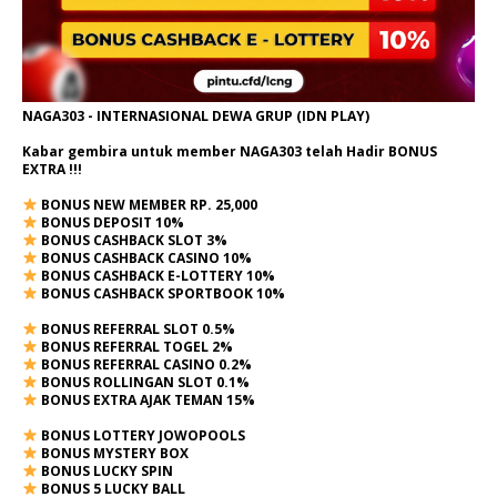
NAGA303 - INTERNASIONAL DEWA GRUP (IDN PLAY)
Kabar gembira untuk member NAGA303 telah Hadir BONUS
EXTRA !!!
BONUS NEW MEMBER RP. 25,000
BONUS DEPOSIT 10%
BONUS CASHBACK SLOT 3%
BONUS CASHBACK CASINO 10%
BONUS CASHBACK E-LOTTERY 10%
BONUS CASHBACK SPORTBOOK 10%
BONUS REFERRAL SLOT 0.5%
BONUS REFERRAL TOGEL 2%
BONUS REFERRAL CASINO 0.2%
BONUS ROLLINGAN SLOT 0.1%
BONUS EXTRA AJAK TEMAN 15%
BONUS LOTTERY JOWOPOOLS
BONUS MYSTERY BOX
BONUS LUCKY SPIN
BONUS 5 LUCKY BALL