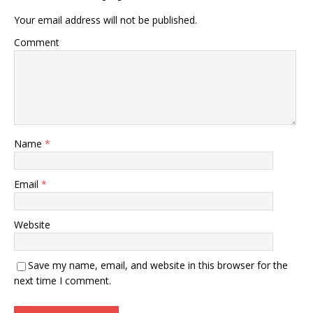
Your email address will not be published.
Comment
Name
*
Email
*
Website
Save my name, email, and website in this browser for the
next time I comment.