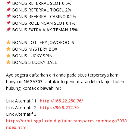
BONUS REFERRAL SLOT 0.5%
BONUS REFERRAL TOGEL 2%
BONUS REFERRAL CASINO 0.2%
BONUS ROLLINGAN SLOT 0.1%
BONUS EXTRA AJAK TEMAN 15%
BONUS LOTTERY JOWOPOOLS
BONUS MYSTERY BOX
BONUS LUCKY SPIN
BONUS 5 LUCKY BALL
Ayo segera daftarkan diri anda pada situs terpercaya kami
hanya di NAGA303. Untuk info pendaftaran lebih lanjut boleh
hubungi kontak dibawah ini :
Link Alternatif 1 :
http://165.22.250.76/
Link Alternatif 2 :
https://96.9.212.70
Link Alternatif 3 :
https://orbit.sgp1.cdn.digitaloceanspaces.com/naga303/i
ndex.html