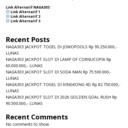
Link Alternatif NAGA303 :
Link Alternatif
1
Link Alternatif
2
Link Alternatif 3
Recent Posts
NAGA303 JACKPOT TOGEL DI JOWOPOOLS Rp 90.250.000,-
LUNAS
NAGA303 JACKPOT SLOT DI LAMP OF CORNUCOPIA Rp
60.000.000,- LUNAS
NAGA303 JACKPOT SLOT DI SODA MAN Rp 75.500.000,-
LUNAS
NAGA303 JACKPOT TOGEL DI KINGKONG 4D Rp 82.750.000,-
LUNAS
NAGA303 JACKPOT SLOT DI 2026 GOLDEN GOAL RUSH Rp
90.500.000,- LUNAS
Recent Comments
No comments to show.