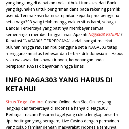
yang langsung di dapatkan melalui bukti transaksi dari Bank
yang digunakan untuk pengiriman dana pada rekening pemilik
user id. Terima kasih kami sampaikan kepada para pengguna
setia naga303 yang telah menggunakan situs kami, sebagai
Bandar Terpercaya yang pastinya membayar semua
kemenangan member hingga lunas. Apakah
Naga303
PENIPU
?
Reputasi “NAGA303 TERPERCAYA” sudah sangat melekat.
puluhan hingga ratusan ribu pengguna setia NAGA303 tetap
menggunakan situs terbesar dan terbaik di Indonesia ini. Hapus
rasa was-was dan khawatir anda, kemenangan anda
berapapun PASTI dibayarkan hingga lunas.
INFO NAGA303 YANG HARUS DI
KETAHUI
Situs Togel Online
, Casino Online, dan Slot Online yang
lengkap dan terpercaya di Indonesia hanya di Naga303.
Berbagai macam Pasaran togel yang cukup lengkap beserta
tipe bettingan yang beragam, Live Casino dengan permainan
yang cukup familiar dengan masyarakat indonesia tentunya,