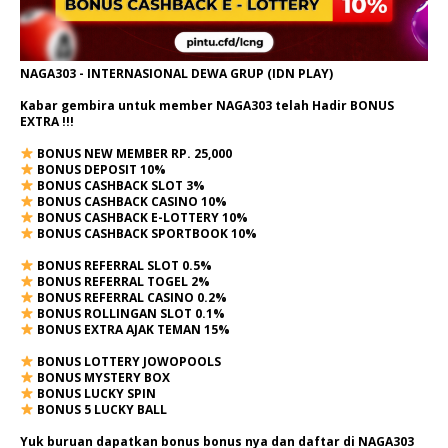
NAGA303 - INTERNASIONAL DEWA GRUP (IDN PLAY)
Kabar gembira untuk member NAGA303 telah Hadir BONUS
EXTRA !!!
BONUS NEW MEMBER RP. 25,000
BONUS DEPOSIT 10%
BONUS CASHBACK SLOT 3%
BONUS CASHBACK CASINO 10%
BONUS CASHBACK E-LOTTERY 10%
BONUS CASHBACK SPORTBOOK 10%
BONUS REFERRAL SLOT 0.5%
BONUS REFERRAL TOGEL 2%
BONUS REFERRAL CASINO 0.2%
BONUS ROLLINGAN SLOT 0.1%
BONUS EXTRA AJAK TEMAN 15%
BONUS LOTTERY JOWOPOOLS
BONUS MYSTERY BOX
BONUS LUCKY SPIN
BONUS 5 LUCKY BALL
Yuk buruan dapatkan bonus bonus nya dan daftar di NAGA303