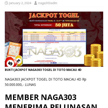
January 2, 2024
naga303adm
BUKTI JACKPOT NAGA303 TOGEL DI TOTO MACAU 4D
NAGA303 JACKPOT TOGEL DI TOTO MACAU 4D Rp
50.000.000,- LUNAS
MEMBER NAGA303
MENERIMA PELUNASAN