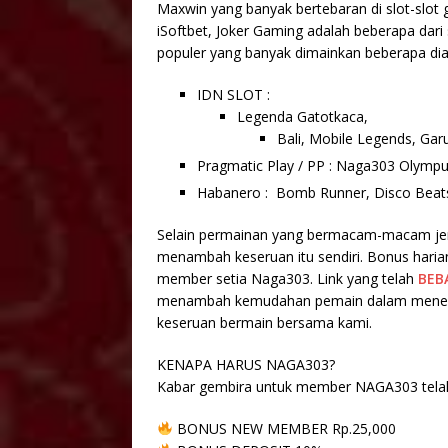
Maxwin yang banyak bertebaran di slot-slot 
iSoftbet, Joker Gaming adalah beberapa dari s
populer yang banyak dimainkan beberapa dian
IDN SLOT :
Legenda Gatotkaca,
Bali, Mobile Legends, Ga
Pragmatic Play / PP : Naga303 Olympu
Habanero : Bomb Runner, Disco Beats
Selain permainan yang bermacam-macam je
menambah keseruan itu sendiri. Bonus haria
member setia Naga303. Link yang telah
BEB
menambah kemudahan pemain dalam menelus
keseruan bermain bersama kami.
KENAPA HARUS NAGA303?
Kabar gembira untuk member NAGA303 telah
BONUS NEW MEMBER Rp.25,000