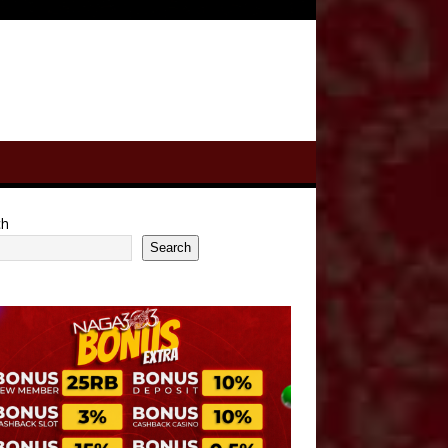
ch
Search