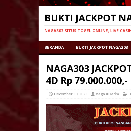
BUKTI JACKPOT N
NAGA303 SITUS TOGEL ONLINE, LIVE CAS
BERANDA
BUKTI JACKPOT NAGA303
NAGA303 JACKPOT
4D Rp 79.000.000,
December 30, 2023
naga303adm
B