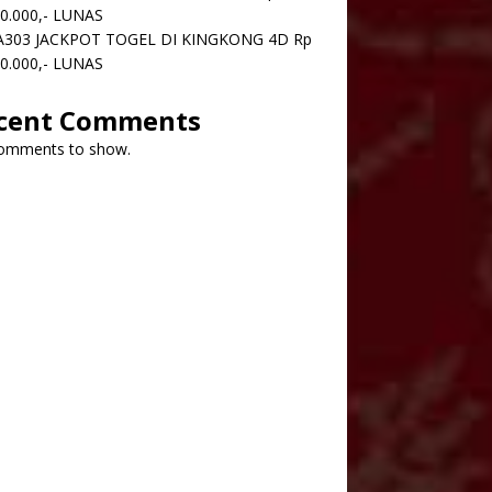
00.000,- LUNAS
303 JACKPOT TOGEL DI KINGKONG 4D Rp
50.000,- LUNAS
cent Comments
omments to show.