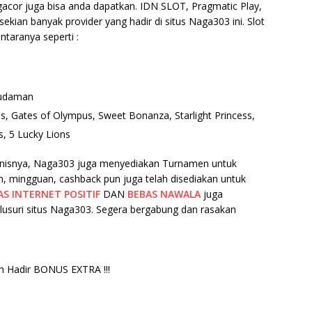
gacor juga bisa anda dapatkan. IDN SLOT, Pragmatic Play,
ekian banyak provider yang hadir di situs Naga303 ini. Slot
taranya seperti :
rudaman
s, Gates of Olympus, Sweet Bonanza, Starlight Princess,
, 5 Lucky Lions
nisnya, Naga303 juga menyediakan Turnamen untuk
n, mingguan, cashback pun juga telah disediakan untuk
AS INTERNET POSITIF
DAN
BEBAS NAWALA
juga
uri situs Naga303. Segera bergabung dan rasakan
 Hadir BONUS EXTRA !!!