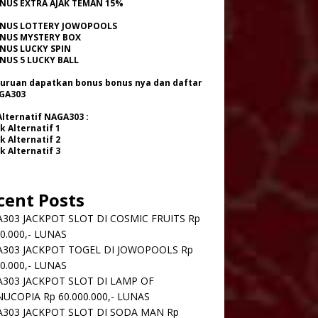
NUS EXTRA AJAK TEMAN 15%
NUS LOTTERY JOWOPOOLS
NUS MYSTERY BOX
NUS LUCKY SPIN
NUS 5 LUCKY BALL
uruan dapatkan bonus bonus nya dan daftar
AGA303
Alternatif NAGA303 :
nk Alternatif
1
nk Alternatif
2
k Alternatif 3
cent Posts
303 JACKPOT SLOT DI COSMIC FRUITS Rp
00.000,- LUNAS
303 JACKPOT TOGEL DI JOWOPOOLS Rp
50.000,- LUNAS
303 JACKPOT SLOT DI LAMP OF
UCOPIA Rp 60.000.000,- LUNAS
303 JACKPOT SLOT DI SODA MAN Rp