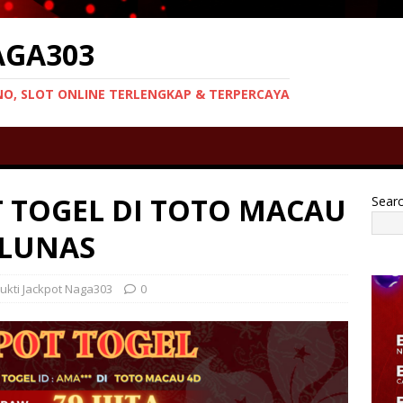
AGA303
INO, SLOT ONLINE TERLENGKAP & TERPERCAYA
 TOGEL DI TOTO MACAU
Sear
- LUNAS
ukti Jackpot Naga303
0