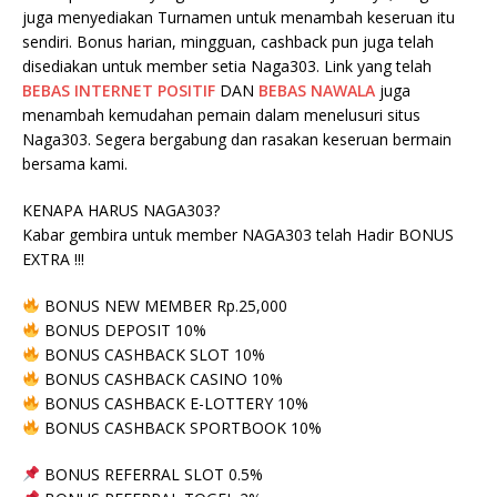
juga menyediakan Turnamen untuk menambah keseruan itu
sendiri. Bonus harian, mingguan, cashback pun juga telah
disediakan untuk member setia Naga303. Link yang telah
BEBAS INTERNET POSITIF
DAN
BEBAS NAWALA
juga
menambah kemudahan pemain dalam menelusuri situs
Naga303. Segera bergabung dan rasakan keseruan bermain
bersama kami.
KENAPA HARUS NAGA303?
Kabar gembira untuk member NAGA303 telah Hadir BONUS
EXTRA !!!
BONUS NEW MEMBER Rp.25,000
BONUS DEPOSIT 10%
BONUS CASHBACK SLOT 10%
BONUS CASHBACK CASINO 10%
BONUS CASHBACK E-LOTTERY 10%
BONUS CASHBACK SPORTBOOK 10%
BONUS REFERRAL SLOT 0.5%