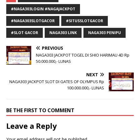
#NAGA303LOGIN #NAGAJACKPOT
#NAGA303SLOTGACOR
#SITUSSLOTGACOR
#SLOT GACOR
NAGA303 LINK
NAGA303 PENIPU
PREVIOUS
NAGA303 JACKPOT TOGEL DI SHIO HARIMAU 4D Rp
50.000.000,- LUNAS
NEXT
NAGA303 JACKPOT SLOT DI GATES OF OLYMPUS Rp
100.000.000,- LUNAS
BE THE FIRST TO COMMENT
Leave a Reply
Your email address will not be published.