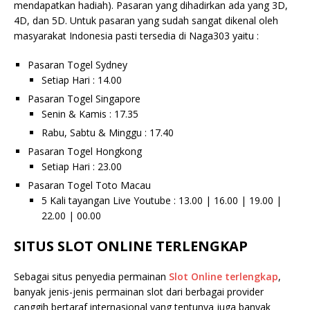
mendapatkan hadiah). Pasaran yang dihadirkan ada yang 3D,
4D, dan 5D. Untuk pasaran yang sudah sangat dikenal oleh
masyarakat Indonesia pasti tersedia di Naga303 yaitu :
Pasaran Togel Sydney
Setiap Hari : 14.00
Pasaran Togel Singapore
Senin & Kamis : 17.35
Rabu, Sabtu & Minggu : 17.40
Pasaran Togel Hongkong
Setiap Hari : 23.00
Pasaran Togel Toto Macau
5 Kali tayangan Live Youtube : 13.00 | 16.00 | 19.00 |
22.00 | 00.00
SITUS SLOT ONLINE TERLENGKAP
Sebagai situs penyedia permainan
Slot Online terlengkap
,
banyak jenis-jenis permainan slot dari berbagai provider
canggih bertaraf internasional yang tentunya juga banyak