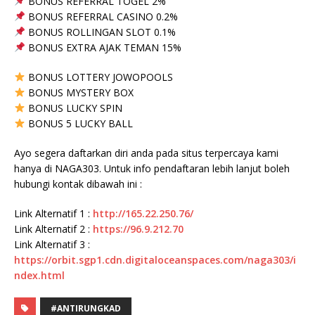
BONUS REFERRAL TOGEL 2%
BONUS REFERRAL CASINO 0.2%
BONUS ROLLINGAN SLOT 0.1%
BONUS EXTRA AJAK TEMAN 15%
BONUS LOTTERY JOWOPOOLS
BONUS MYSTERY BOX
BONUS LUCKY SPIN
BONUS 5 LUCKY BALL
Ayo segera daftarkan diri anda pada situs terpercaya kami
hanya di NAGA303. Untuk info pendaftaran lebih lanjut boleh
hubungi kontak dibawah ini :
Link Alternatif 1 :
http://165.22.250.76/
Link Alternatif 2 :
https://96.9.212.70
Link Alternatif 3 :
https://orbit.sgp1.cdn.digitaloceanspaces.com/naga303/i
ndex.html
#ANTIRUNGKAD