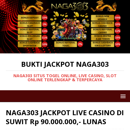
BUKTI JACKPOT NAGA303
NAGA303 SITUS TOGEL ONLINE, LIVE CASINO, SLOT
ONLINE TERLENGKAP & TERPERCAYA
NAGA303 JACKPOT LIVE CASINO DI
SUWIT Rp 90.000.000,- LUNAS