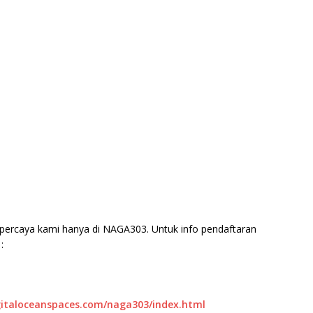
erpercaya kami hanya di NAGA303. Untuk info pendaftaran
:
igitaloceanspaces.com/naga303/index.html