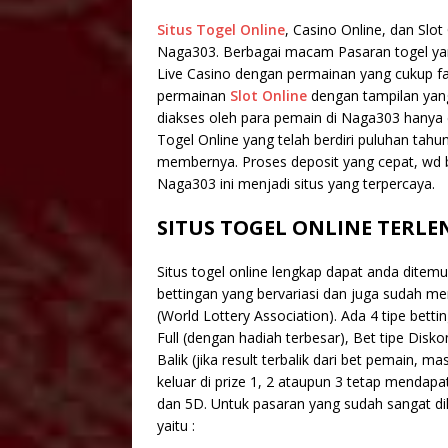
Situs Togel Online
, Casino Online, dan Slot
Naga303. Berbagai macam Pasaran togel yan
Live Casino dengan permainan yang cukup fa
permainan
Slot Online
dengan tampilan yan
diakses oleh para pemain di Naga303 hanya 
Togel Online yang telah berdiri puluhan ta
membernya. Proses deposit yang cepat, wd b
Naga303 ini menjadi situs yang terpercaya.
SITUS TOGEL ONLINE TERL
Situs togel online lengkap dapat anda ditem
bettingan yang bervariasi dan juga sudah meng
(World Lottery Association). Ada 4 tipe bettin
Full (dengan hadiah terbesar), Bet tipe Disk
Balik (jika result terbalik dari bet pemain, 
keluar di prize 1, 2 ataupun 3 tetap mendap
dan 5D. Untuk pasaran yang sudah sangat di
yaitu :