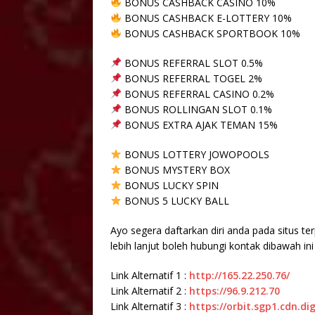
BONUS CASHBACK CASINO 10%
BONUS CASHBACK E-LOTTERY 10%
BONUS CASHBACK SPORTBOOK 10%
BONUS REFERRAL SLOT 0.5%
BONUS REFERRAL TOGEL 2%
BONUS REFERRAL CASINO 0.2%
BONUS ROLLINGAN SLOT 0.1%
BONUS EXTRA AJAK TEMAN 15%
BONUS LOTTERY JOWOPOOLS
BONUS MYSTERY BOX
BONUS LUCKY SPIN
BONUS 5 LUCKY BALL
Ayo segera daftarkan diri anda pada situs t
lebih lanjut boleh hubungi kontak dibawah ini 
Link Alternatif 1 :
http://165.22.250.76/
Link Alternatif 2 :
https://96.9.212.70
Link Alternatif 3 :
https://orbit.sgp1.cdn.d