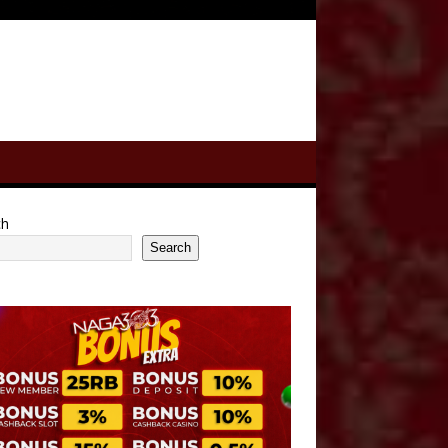
ch
Search