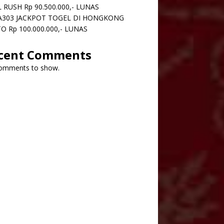
 RUSH Rp 90.500.000,- LUNAS
303 JACKPOT TOGEL DI HONGKONG
O Rp 100.000.000,- LUNAS
cent Comments
omments to show.