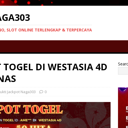
AGA303
INO, SLOT ONLINE TERLENGKAP & TERPERCAYA
 TOGEL DI WESTASIA 4D
Sear
UNAS
ukti Jackpot Naga303
0