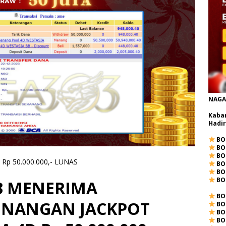
NAGA
Kaba
Hadir
BO
BO
BO
Rp 50.000.000,- LUNAS
BO
BO
BO
3 MENERIMA
BO
ENANGAN JACKPOT
BO
BO
BO