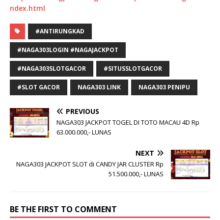
ndex.html
#ANTIRUNGKAD
#NAGA303LOGIN #NAGAJACKPOT
#NAGA303SLOTGACOR
#SITUSSLOTGACOR
#SLOT GACOR
NAGA303 LINK
NAGA303 PENIPU
PREVIOUS
NAGA303 JACKPOT TOGEL DI TOTO MACAU 4D Rp
63.000.000,- LUNAS
NEXT
NAGA303 JACKPOT SLOT di CANDY JAR CLUSTER Rp
51.500.000,- LUNAS
BE THE FIRST TO COMMENT