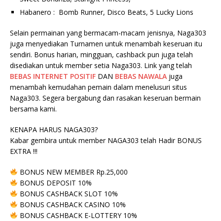
Habanero : Bomb Runner, Disco Beats, 5 Lucky Lions
Selain permainan yang bermacam-macam jenisnya, Naga303
juga menyediakan Turnamen untuk menambah keseruan itu
sendiri. Bonus harian, mingguan, cashback pun juga telah
disediakan untuk member setia Naga303. Link yang telah
BEBAS INTERNET POSITIF
DAN
BEBAS NAWALA
juga
menambah kemudahan pemain dalam menelusuri situs
Naga303. Segera bergabung dan rasakan keseruan bermain
bersama kami.
KENAPA HARUS NAGA303?
Kabar gembira untuk member NAGA303 telah Hadir BONUS
EXTRA !!!
BONUS NEW MEMBER Rp.25,000
BONUS DEPOSIT 10%
BONUS CASHBACK SLOT 10%
BONUS CASHBACK CASINO 10%
BONUS CASHBACK E-LOTTERY 10%