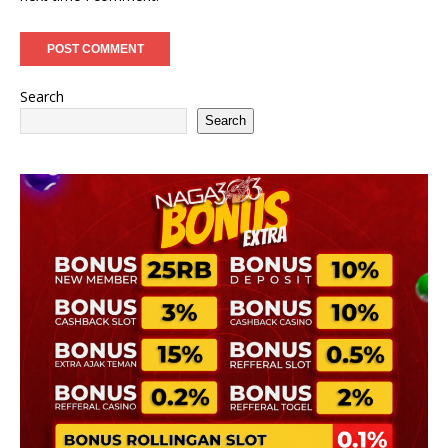
Search
Search