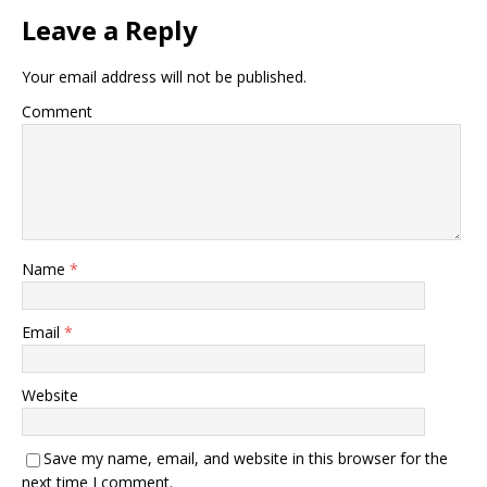
Leave a Reply
Your email address will not be published.
Comment
Name
*
Email
*
Website
Save my name, email, and website in this browser for the
next time I comment.