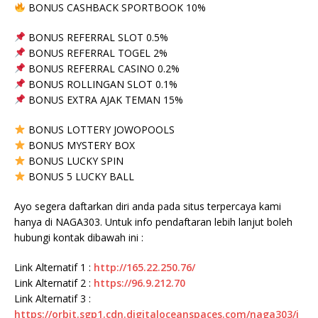
BONUS CASHBACK SPORTBOOK 10%
BONUS REFERRAL SLOT 0.5%
BONUS REFERRAL TOGEL 2%
BONUS REFERRAL CASINO 0.2%
BONUS ROLLINGAN SLOT 0.1%
BONUS EXTRA AJAK TEMAN 15%
BONUS LOTTERY JOWOPOOLS
BONUS MYSTERY BOX
BONUS LUCKY SPIN
BONUS 5 LUCKY BALL
Ayo segera daftarkan diri anda pada situs terpercaya kami
hanya di NAGA303. Untuk info pendaftaran lebih lanjut boleh
hubungi kontak dibawah ini :
Link Alternatif 1 :
http://165.22.250.76/
Link Alternatif 2 :
https://96.9.212.70
Link Alternatif 3 :
https://orbit.sgp1.cdn.digitaloceanspaces.com/naga303/i