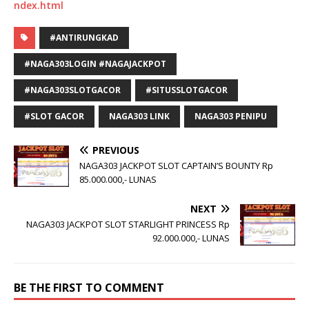
ndex.html
#ANTIRUNGKAD
#NAGA303LOGIN #NAGAJACKPOT
#NAGA303SLOTGACOR
#SITUSSLOTGACOR
#SLOT GACOR
NAGA303 LINK
NAGA303 PENIPU
PREVIOUS
NAGA303 JACKPOT SLOT CAPTAIN’S BOUNTY Rp
85.000.000,- LUNAS
NEXT
NAGA303 JACKPOT SLOT STARLIGHT PRINCESS Rp
92.000.000,- LUNAS
BE THE FIRST TO COMMENT