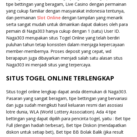
tipe bettingan yang beragam, Live Casino dengan permainan
yang cukup familiar dengan masyarakat indonesia tentunya,
dan permainan
Slot Online
dengan tampilan yang menarik
serta sangat mudah untuk dimainkan dapat diakses oleh para
pemain di Naga303 hanya cukup dengan 1 (satu) User ID.
Naga303 merupakan situs Togel Online yang telah berdiri
puluhan tahun tetap konsisten dalam menjaga kepercayaan
member-membernya. Proses deposit yang cepat, wd
berapapun juga dibayarkan menjadi salah satu alasan situs
Naga303 ini menjadi situs yang terpercaya.
SITUS TOGEL ONLINE TERLENGKAP
Situs togel online lengkap dapat anda ditemukan di Naga303.
Pasaran yang sangat beragam, tipe bettingan yang bervariasi
dan juga sudah mengikuti hasil keluaran resmi dari asosiasi
lotre dunia, WLA (World Lottery Association). Ada 4 tipe
bettingan yang dapat dipilih para pencinta togel, yaitu : Bet tipe
Full (dengan hadiah terbesar), Bet tipe Diskon (mendapatkan
diskon untuk setiap bet), Bet tipe BB Bolak Balik (jika result