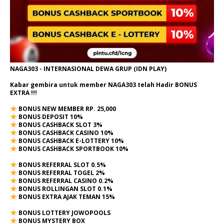
NAGA303 - INTERNASIONAL DEWA GRUP (IDN PLAY)
Kabar gembira untuk member NAGA303 telah Hadir BONUS
EXTRA !!!
BONUS NEW MEMBER RP. 25,000
BONUS DEPOSIT 10%
BONUS CASHBACK SLOT 3%
BONUS CASHBACK CASINO 10%
BONUS CASHBACK E-LOTTERY 10%
BONUS CASHBACK SPORTBOOK 10%
BONUS REFERRAL SLOT 0.5%
BONUS REFERRAL TOGEL 2%
BONUS REFERRAL CASINO 0.2%
BONUS ROLLINGAN SLOT 0.1%
BONUS EXTRA AJAK TEMAN 15%
BONUS LOTTERY JOWOPOOLS
BONUS MYSTERY BOX