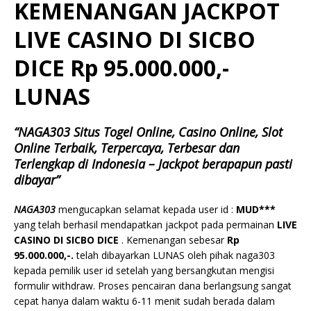
KEMENANGAN JACKPOT
LIVE CASINO DI SICBO
DICE Rp 95.000.000,-
LUNAS
“NAGA303 Situs Togel Online, Casino Online, Slot
Online Terbaik, Terpercaya, Terbesar dan
Terlengkap di Indonesia – Jackpot berapapun pasti
dibayar”
NAGA303
mengucapkan selamat kepada user id :
MUD***
yang telah berhasil mendapatkan jackpot pada permainan
LIVE
CASINO DI SICBO DICE
. Kemenangan sebesar
Rp
95.000.000,-.
telah dibayarkan LUNAS oleh pihak naga303
kepada pemilik user id setelah yang bersangkutan mengisi
formulir withdraw. Proses pencairan dana berlangsung sangat
cepat hanya dalam waktu 6-11 menit sudah berada dalam