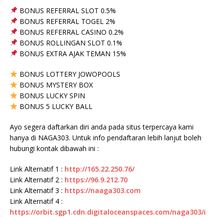
BONUS REFERRAL SLOT 0.5%
BONUS REFERRAL TOGEL 2%
BONUS REFERRAL CASINO 0.2%
BONUS ROLLINGAN SLOT 0.1%
BONUS EXTRA AJAK TEMAN 15%
BONUS LOTTERY JOWOPOOLS
BONUS MYSTERY BOX
BONUS LUCKY SPIN
BONUS 5 LUCKY BALL
Ayo segera daftarkan diri anda pada situs terpercaya kami
hanya di NAGA303. Untuk info pendaftaran lebih lanjut boleh
hubungi kontak dibawah ini :
Link Alternatif 1 :
http://165.22.250.76/
Link Alternatif 2 :
https://96.9.212.70
Link Alternatif 3 :
https://naaga303.com
Link Alternatif 4 :
https://orbit.sgp1.cdn.digitaloceanspaces.com/naga303/i