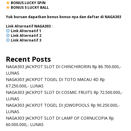
BONUS LUCKY SPIN
BONUS 5 LUCKY BALL
Yuk buruan dapatkan bonus bonus nya dan daftar di NAGA303
Link Alternatif NAGA303 :
Link Alternatif
1
Link Alternatif
2
Link Alternatif 3
Recent Posts
NAGA303 JACKPOT SLOT DI CHINCHIRORIN Rp 86.700.000,-
LUNAS
NAGA303 JACKPOT TOGEL DI TOTO MACAU 4D Rp
67.250.000,- LUNAS
NAGA303 JACKPOT SLOT DI COSMIC FRUITS Rp 72.500.000,-
LUNAS
NAGA303 JACKPOT TOGEL DI JOWOPOOLS Rp 90.250.000,-
LUNAS
NAGA303 JACKPOT SLOT DI LAMP OF CORNUCOPIA Rp
60.000.000,- LUNAS