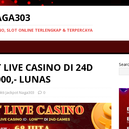
AGA303
INO, SLOT ONLINE TERLENGKAP & TERPERCAYA
LIVE CASINO DI 24D
Sear
000,- LUNAS
kti Jackpot Naga303
0