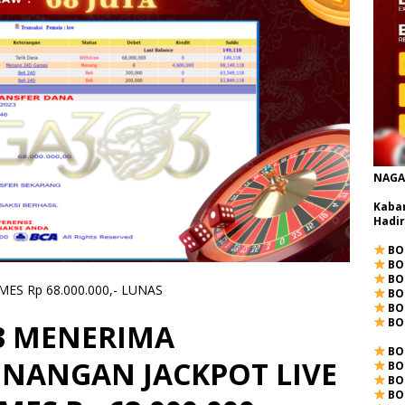
NAGA
Kaba
Hadir
BO
BO
BO
ES Rp 68.000.000,- LUNAS
BO
BO
BO
3 MENERIMA
BO
NANGAN JACKPOT LIVE
BO
BO
BO