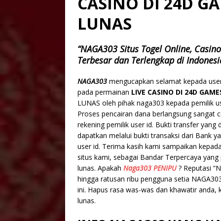
CASINO DI 24D GAM
LUNAS
“NAGA303 Situs Togel Online, Casino 
Terbesar dan Terlengkap di Indonesi
NAGA303
mengucapkan selamat kepada user
pada permainan
LIVE CASINO DI 24D GAM
LUNAS oleh pihak naga303 kepada pemilik use
Proses pencairan dana berlangsung sangat 
rekening pemilik user id. Bukti transfer yang
dapatkan melalui bukti transaksi dari Bank 
user id. Terima kasih kami sampaikan kepa
situs kami, sebagai Bandar Terpercaya ya
lunas. Apakah
Naga303
PENIPU
? Reputasi “
hingga ratusan ribu pengguna setia NAGA303
ini. Hapus rasa was-was dan khawatir anda
lunas.