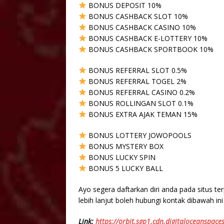
BONUS DEPOSIT 10%
BONUS CASHBACK SLOT 10%
BONUS CASHBACK CASINO 10%
BONUS CASHBACK E-LOTTERY 10%
BONUS CASHBACK SPORTBOOK 10%
BONUS REFERRAL SLOT 0.5%
BONUS REFERRAL TOGEL 2%
BONUS REFERRAL CASINO 0.2%
BONUS ROLLINGAN SLOT 0.1%
BONUS EXTRA AJAK TEMAN 15%
BONUS LOTTERY JOWOPOOLS
BONUS MYSTERY BOX
BONUS LUCKY SPIN
BONUS 5 LUCKY BALL
Ayo segera daftarkan diri anda pada situs t
lebih lanjut boleh hubungi kontak dibawah ini 
Link:
https://orbit.sgp1.cdn.digitaloceanspac