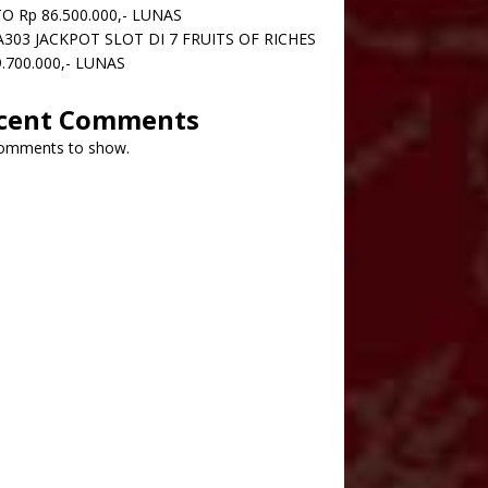
O Rp 86.500.000,- LUNAS
303 JACKPOT SLOT DI 7 FRUITS OF RICHES
9.700.000,- LUNAS
cent Comments
omments to show.