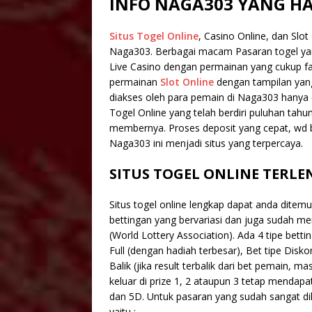
INFO NAGA303 YANG HA
Situs Togel Online
, Casino Online, dan Slot
Naga303. Berbagai macam Pasaran togel yan
Live Casino dengan permainan yang cukup fa
permainan
Slot Online
dengan tampilan yan
diakses oleh para pemain di Naga303 hanya 
Togel Online yang telah berdiri puluhan ta
membernya. Proses deposit yang cepat, wd b
Naga303 ini menjadi situs yang terpercaya.
SITUS TOGEL ONLINE TERL
Situs togel online lengkap dapat anda ditem
bettingan yang bervariasi dan juga sudah meng
(World Lottery Association). Ada 4 tipe bettin
Full (dengan hadiah terbesar), Bet tipe Disk
Balik (jika result terbalik dari bet pemain, 
keluar di prize 1, 2 ataupun 3 tetap mendap
dan 5D. Untuk pasaran yang sudah sangat di
yaitu :