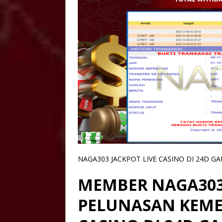
NAGA303 JACKPOT LIVE CASINO DI 24D GAM
MEMBER NAGA30
PELUNASAN KEME