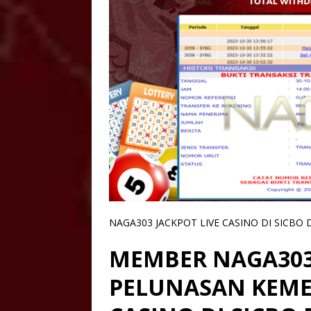
NAGA303 JACKPOT LIVE CASINO DI SICBO DI
MEMBER NAGA30
PELUNASAN KEME