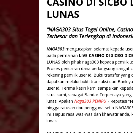
CASINO DI SICBO D
LUNAS
“NAGA303 Situs Togel Online, Casino 
Terbesar dan Terlengkap di Indonesi
NAGA303
mengucapkan selamat kepada user
pada permainan
LIVE CASINO DI SICBO DIC
LUNAS oleh pihak naga303 kepada pemilik use
Proses pencairan dana berlangsung sangat 
rekening pemilik user id. Bukti transfer yang
dapatkan melalui bukti transaksi dari Bank 
user id. Terima kasih kami sampaikan kepa
situs kami, sebagai Bandar Terpercaya ya
lunas. Apakah
Naga303
PENIPU
? Reputasi “
hingga ratusan ribu pengguna setia NAGA303
ini. Hapus rasa was-was dan khawatir anda
lunas.