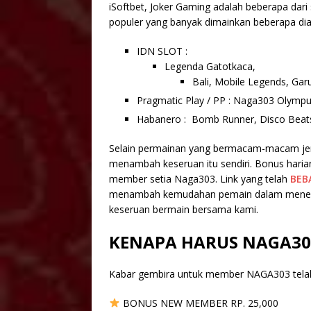
iSoftbet, Joker Gaming adalah beberapa dari s
populer yang banyak dimainkan beberapa dian
IDN SLOT :
Legenda Gatotkaca,
Bali, Mobile Legends, Ga
Pragmatic Play / PP : Naga303 Olympu
Habanero : Bomb Runner, Disco Beats
Selain permainan yang bermacam-macam je
menambah keseruan itu sendiri. Bonus haria
member setia Naga303. Link yang telah
BEB
menambah kemudahan pemain dalam menelus
keseruan bermain bersama kami.
KENAPA HARUS NAGA30
Kabar gembira untuk member NAGA303 telah
BONUS NEW MEMBER RP. 25,000