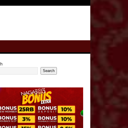
ch
Search