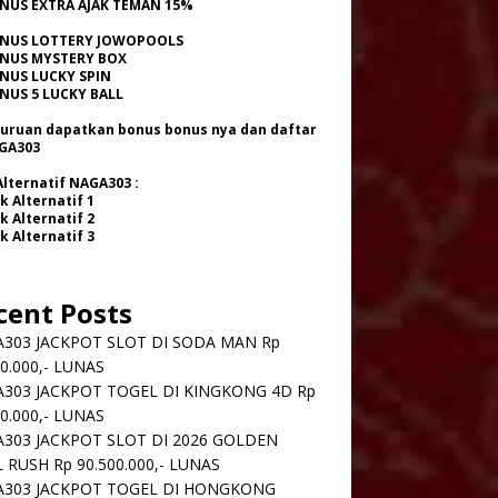
NUS EXTRA AJAK TEMAN 15%
NUS LOTTERY JOWOPOOLS
NUS MYSTERY BOX
NUS LUCKY SPIN
NUS 5 LUCKY BALL
uruan dapatkan bonus bonus nya dan daftar
AGA303
Alternatif NAGA303 :
nk Alternatif
1
nk Alternatif
2
k Alternatif 3
cent Posts
303 JACKPOT SLOT DI SODA MAN Rp
00.000,- LUNAS
303 JACKPOT TOGEL DI KINGKONG 4D Rp
50.000,- LUNAS
303 JACKPOT SLOT DI 2026 GOLDEN
 RUSH Rp 90.500.000,- LUNAS
303 JACKPOT TOGEL DI HONGKONG