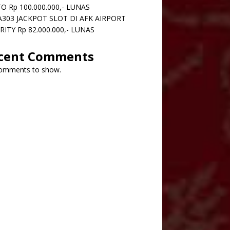
O Rp 100.000.000,- LUNAS
303 JACKPOT SLOT DI AFK AIRPORT
RITY Rp 82.000.000,- LUNAS
cent Comments
omments to show.