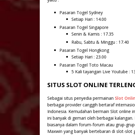
Pasaran Togel Sydney
Setiap Hari : 14.00
Pasaran Togel Singapore
Senin & Kamis : 17.35
Rabu, Sabtu & Minggu : 17.40
Pasaran Togel Hongkong
Setiap Hari : 23.00
Pasaran Togel Toto Macau
5 Kali tayangan Live Youtube : 1
SITUS SLOT ONLINE TERLEN
Sebagai situs penyedia permainan
Slot Onli
berbagai provider canggih bertaraf internas
Indonesia. Kemudahan bermain Slot online in
ini banyak di gemari oleh berbagai kalangan. 
biasanya dalam forum-forum atau grup-grup
Maxwin yang banyak bertebaran di slot-slot 