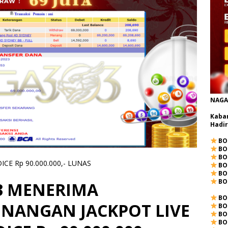
NAGA
Kaba
Hadir
BO
BO
BO
CE Rp 90.000.000,- LUNAS
BO
BO
BO
3 MENERIMA
BO
NANGAN JACKPOT LIVE
BO
BO
BO