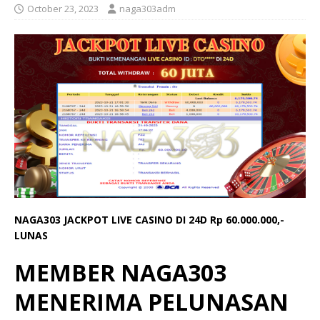
October 23, 2023
naga303adm
NAGA303 JACKPOT LIVE CASINO DI 24D Rp 60.000.000,-
LUNAS
MEMBER NAGA303
MENERIMA PELUNASAN