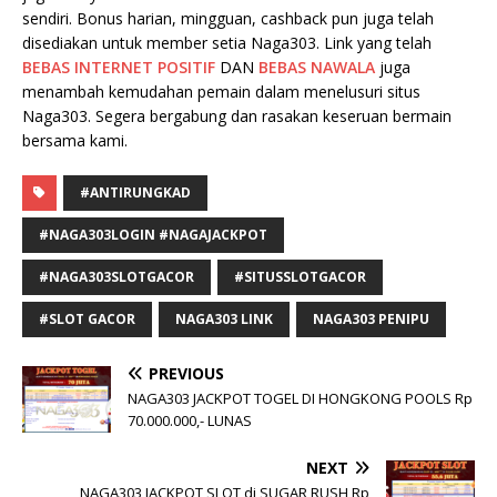
sendiri. Bonus harian, mingguan, cashback pun juga telah
disediakan untuk member setia Naga303. Link yang telah
BEBAS INTERNET POSITIF
DAN
BEBAS NAWALA
juga
menambah kemudahan pemain dalam menelusuri situs
Naga303. Segera bergabung dan rasakan keseruan bermain
bersama kami.
#ANTIRUNGKAD
#NAGA303LOGIN #NAGAJACKPOT
#NAGA303SLOTGACOR
#SITUSSLOTGACOR
#SLOT GACOR
NAGA303 LINK
NAGA303 PENIPU
PREVIOUS
NAGA303 JACKPOT TOGEL DI HONGKONG POOLS Rp
70.000.000,- LUNAS
NEXT
NAGA303 JACKPOT SLOT di SUGAR RUSH Rp