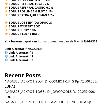
BONUS REFERRAL SLOT 0.5%
BONUS REFERRAL TOGEL 2%
BONUS REFERRAL CASINO 0.2%
BONUS ROLLINGAN SLOT 0.1%
BONUS EXTRA AJAK TEMAN 15%
BONUS LOTTERY JOWOPOOLS
BONUS MYSTERY BOX
BONUS LUCKY SPIN
BONUS 5 LUCKY BALL
Yuk buruan dapatkan bonus bonus nya dan daftar di NAGA303
Link Alternatif NAGA303 :
Link Alternatif
1
Link Alternatif
2
Link Alternatif 3
Recent Posts
NAGA303 JACKPOT SLOT DI COSMIC FRUITS Rp 72.500.000,-
LUNAS
NAGA303 JACKPOT TOGEL DI JOWOPOOLS Rp 90.250.000,-
LUNAS
NAGA303 JACKPOT SLOT DI LAMP OF CORNUCOPIA Rp