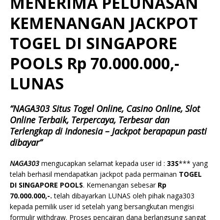
MENERIMA PELUNASAN
KEMENANGAN JACKPOT
TOGEL DI SINGAPORE
POOLS Rp
70.000.000,-
LUNAS
“NAGA303 Situs Togel Online, Casino Online, Slot
Online Terbaik, Terpercaya, Terbesar dan
Terlengkap di Indonesia – Jackpot berapapun pasti
dibayar”
NAGA303
mengucapkan selamat kepada user id :
33S
*** yang
telah berhasil mendapatkan jackpot pada permainan
TOGEL
DI SINGAPORE POOLS
. Kemenangan sebesar
Rp
70.000.000,-.
telah dibayarkan LUNAS oleh pihak naga303
kepada pemilik user id setelah yang bersangkutan mengisi
formulir withdraw. Proses pencairan dana berlangsung sangat