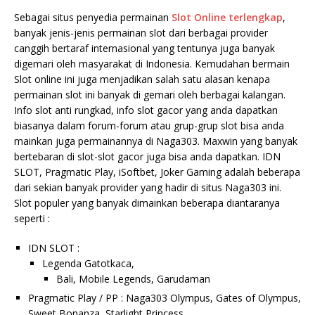
Sebagai situs penyedia permainan
Slot Online terlengkap
,
banyak jenis-jenis permainan slot dari berbagai provider
canggih bertaraf internasional yang tentunya juga banyak
digemari oleh masyarakat di Indonesia. Kemudahan bermain
Slot online ini juga menjadikan salah satu alasan kenapa
permainan slot ini banyak di gemari oleh berbagai kalangan.
Info slot anti rungkad, info slot gacor yang anda dapatkan
biasanya dalam forum-forum atau grup-grup slot bisa anda
mainkan juga permainannya di Naga303. Maxwin yang banyak
bertebaran di slot-slot gacor juga bisa anda dapatkan. IDN
SLOT, Pragmatic Play, iSoftbet, Joker Gaming adalah beberapa
dari sekian banyak provider yang hadir di situs Naga303 ini.
Slot populer yang banyak dimainkan beberapa diantaranya
seperti :
IDN SLOT :
Legenda Gatotkaca,
Bali, Mobile Legends, Garudaman
Pragmatic Play / PP : Naga303 Olympus, Gates of Olympus,
Sweet Bonanza, Starlight Princess,