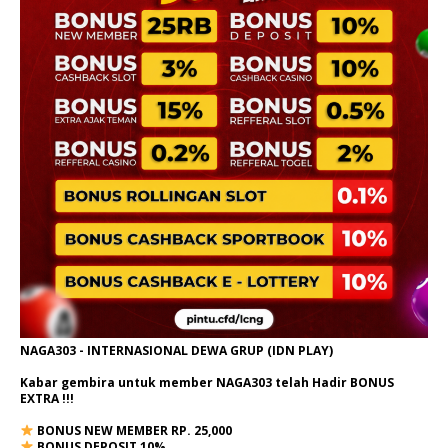
NAGA303 - INTERNASIONAL DEWA GRUP (IDN PLAY)
Kabar gembira untuk member NAGA303 telah Hadir BONUS
EXTRA !!!
BONUS NEW MEMBER RP. 25,000
BONUS DEPOSIT 10%