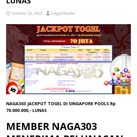
LUNAS
October 20, 2023
naga303adm
NAGA303 JACKPOT TOGEL DI SINGAPORE POOLS Rp
70
.000.000,- LUNAS
MEMBER NAGA303