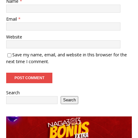
Name
*
Email
*
Website
Save my name, email, and website in this browser for the
next time I comment.
Search
Search