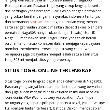
lengkap dan terpercaya di Indonesia hanya di Naga303.
Berbagai macam Pasaran togel yang cukup lengkap beserta
tipe bettingan yang beragam, Live Casino dengan permainan
yang cukup familiar dengan masyarakat indonesia tentunya,
dan permainan
Slot Online
dengan tampilan yang menarik
serta sangat mudah untuk dimainkan dapat diakses oleh para
pemain di Naga303 hanya cukup dengan 1 (satu) User ID.
Naga303 merupakan situs Togel Online yang telah berdiri
puluhan tahun tetap konsisten dalam menjaga kepercayaan
member-membernya. Proses deposit yang cepat, wd
berapapun juga dibayarkan menjadi salah satu alasan situs
Naga303 ini menjadi situs yang terpercaya.
SITUS TOGEL ONLINE TERLENGKAP
Situs togel online lengkap dapat anda ditemukan di Naga303.
Pasaran yang sangat beragam, tipe bettingan yang bervariasi
dan juga sudah mengikuti hasil keluaran resmi dari asosiasi
lotre dunia, WLA (World Lottery Association). Ada 4 tipe
bettingan yang dapat dipilih para pencinta togel, yaitu : Bet tipe
Full (dengan hadiah terbesar), Bet tipe Diskon (mendapatkan