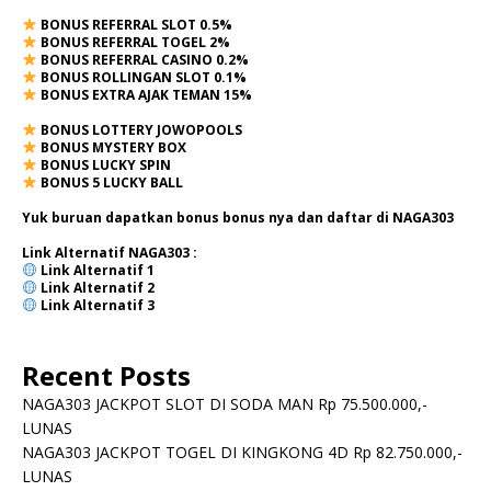
BONUS REFERRAL SLOT 0.5%
BONUS REFERRAL TOGEL 2%
BONUS REFERRAL CASINO 0.2%
BONUS ROLLINGAN SLOT 0.1%
BONUS EXTRA AJAK TEMAN 15%
BONUS LOTTERY JOWOPOOLS
BONUS MYSTERY BOX
BONUS LUCKY SPIN
BONUS 5 LUCKY BALL
Yuk buruan dapatkan bonus bonus nya dan daftar di NAGA303
Link Alternatif NAGA303 :
Link Alternatif
1
Link Alternatif
2
Link Alternatif 3
Recent Posts
NAGA303 JACKPOT SLOT DI SODA MAN Rp 75.500.000,-
LUNAS
NAGA303 JACKPOT TOGEL DI KINGKONG 4D Rp 82.750.000,-
LUNAS