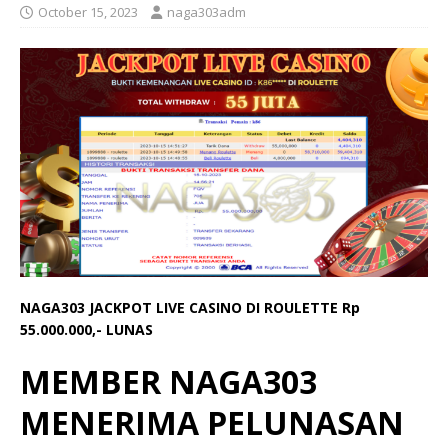
October 15, 2023
naga303adm
NAGA303 JACKPOT LIVE CASINO DI ROULETTE Rp
55.000.000,- LUNAS
MEMBER NAGA303
MENERIMA PELUNASAN