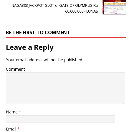
NAGA303 JACKPOT SLOT di GATE OF OLYMPUS Rp
60.000.000,- LUNAS
BE THE FIRST TO COMMENT
Leave a Reply
Your email address will not be published.
Comment
Name
*
Email
*