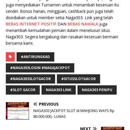
juga menyediakan Turnamen untuk menambah keseruan itu
sendiri. Bonus harian, mingguan, cashback pun juga telah
disediakan untuk member setia Naga303. Link yang telah
BEBAS INTERNET POSITIF
DAN
BEBAS NAWALA
juga
menambah kemudahan pemain dalam menelusuri situs
Naga303. Segera bergabung dan rasakan keseruan bermain
bersama kami.
#ANTIRUNGKAD
#NAGA303LOGIN #NAGAJACKPOT
#NAGA303SLOTGACOR
#SITUSSLOTGACOR
#SLOT GACOR
NAGA303 LINK
NAGA303 PENIPU
PREVIOUS
NAGA303 JACKPOT SLOT di MAHJONG WAYS Rp
80.000.000,- LUNAS
NEXT