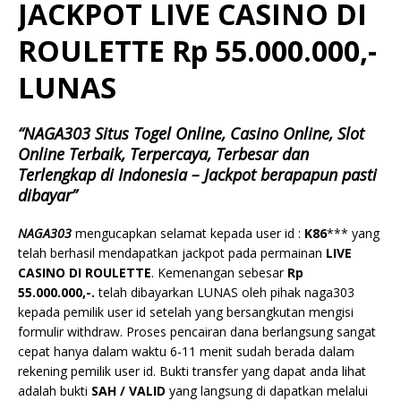
JACKPOT LIVE CASINO DI
ROULETTE Rp 55.000.000,-
LUNAS
“NAGA303 Situs Togel Online, Casino Online, Slot
Online Terbaik, Terpercaya, Terbesar dan
Terlengkap di Indonesia – Jackpot berapapun pasti
dibayar”
NAGA303
mengucapkan selamat kepada user id :
K86
*** yang
telah berhasil mendapatkan jackpot pada permainan
LIVE
CASINO DI ROULETTE
. Kemenangan sebesar
Rp
55.000.000,-.
telah dibayarkan LUNAS oleh pihak naga303
kepada pemilik user id setelah yang bersangkutan mengisi
formulir withdraw. Proses pencairan dana berlangsung sangat
cepat hanya dalam waktu 6-11 menit sudah berada dalam
rekening pemilik user id. Bukti transfer yang dapat anda lihat
adalah bukti
SAH / VALID
yang langsung di dapatkan melalui