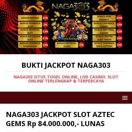
BUKTI JACKPOT NAGA303
NAGA303 SITUS TOGEL ONLINE, LIVE CASINO, SLOT
ONLINE TERLENGKAP & TERPERCAYA
NAGA303 JACKPOT SLOT AZTEC
GEMS Rp 84.000.000,- LUNAS