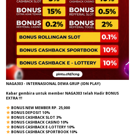
NAGA303 - INTERNASIONAL DEWA GRUP (IDN PLAY)
Kabar gembira untuk member NAGA303 telah Hadir BONUS
EXTRA !!!
BONUS NEW MEMBER RP. 25,000
BONUS DEPOSIT 10%
BONUS CASHBACK SLOT 3%
BONUS CASHBACK CASINO 10%
BONUS CASHBACK E-LOTTERY 10%
BONUS CASHBACK SPORTBOOK 10%