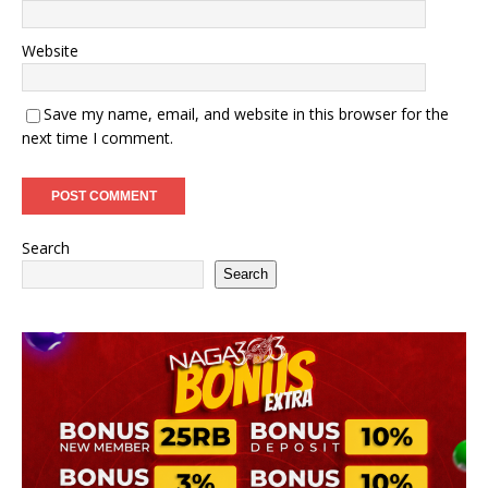
Website
Save my name, email, and website in this browser for the
next time I comment.
Search
Search