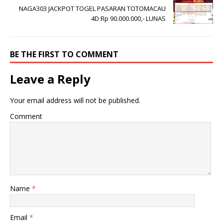
NAGA303 JACKPOT TOGEL PASARAN TOTOMACAU
4D Rp 90.000.000,- LUNAS
BE THE FIRST TO COMMENT
Leave a Reply
Your email address will not be published.
Comment
Name
*
Email
*