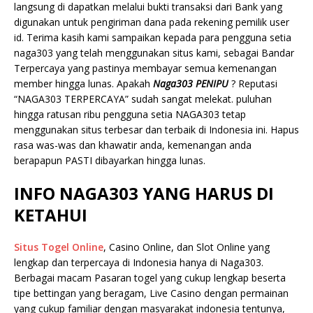
langsung di dapatkan melalui bukti transaksi dari Bank yang
digunakan untuk pengiriman dana pada rekening pemilik user
id. Terima kasih kami sampaikan kepada para pengguna setia
naga303 yang telah menggunakan situs kami, sebagai Bandar
Terpercaya yang pastinya membayar semua kemenangan
member hingga lunas. Apakah
Naga303
PENIPU
? Reputasi
“NAGA303 TERPERCAYA” sudah sangat melekat. puluhan
hingga ratusan ribu pengguna setia NAGA303 tetap
menggunakan situs terbesar dan terbaik di Indonesia ini. Hapus
rasa was-was dan khawatir anda, kemenangan anda
berapapun PASTI dibayarkan hingga lunas.
INFO NAGA303 YANG HARUS DI
KETAHUI
Situs Togel Online
, Casino Online, dan Slot Online yang
lengkap dan terpercaya di Indonesia hanya di Naga303.
Berbagai macam Pasaran togel yang cukup lengkap beserta
tipe bettingan yang beragam, Live Casino dengan permainan
yang cukup familiar dengan masyarakat indonesia tentunya,