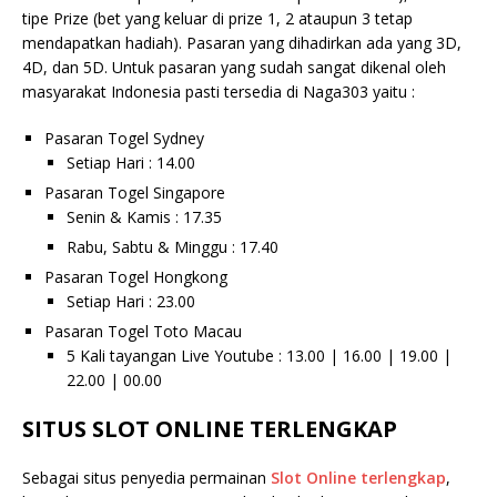
tipe Prize (bet yang keluar di prize 1, 2 ataupun 3 tetap
mendapatkan hadiah). Pasaran yang dihadirkan ada yang 3D,
4D, dan 5D. Untuk pasaran yang sudah sangat dikenal oleh
masyarakat Indonesia pasti tersedia di Naga303 yaitu :
Pasaran Togel Sydney
Setiap Hari : 14.00
Pasaran Togel Singapore
Senin & Kamis : 17.35
Rabu, Sabtu & Minggu : 17.40
Pasaran Togel Hongkong
Setiap Hari : 23.00
Pasaran Togel Toto Macau
5 Kali tayangan Live Youtube : 13.00 | 16.00 | 19.00 |
22.00 | 00.00
SITUS SLOT ONLINE TERLENGKAP
Sebagai situs penyedia permainan
Slot Online terlengkap
,