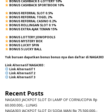
BONUS CASHBACK E-LOTTERY 10%
BONUS CASHBACK SPORTBOOK 10%
BONUS REFERRAL SLOT 0.5%
BONUS REFERRAL TOGEL 2%
BONUS REFERRAL CASINO 0.2%
BONUS ROLLINGAN SLOT 0.1%
BONUS EXTRA AJAK TEMAN 15%
BONUS LOTTERY JOWOPOOLS
BONUS MYSTERY BOX
BONUS LUCKY SPIN
BONUS 5 LUCKY BALL
Yuk buruan dapatkan bonus bonus nya dan daftar di NAGA303
Link Alternatif NAGA303 :
Link Alternatif
1
Link Alternatif
2
Link Alternatif 3
Recent Posts
NAGA303 JACKPOT SLOT DI LAMP OF CORNUCOPIA Rp
60.000.000,- LUNAS
NAGA303 JACKPOT SLOT DI SODA MAN Rp 75.500.000,-