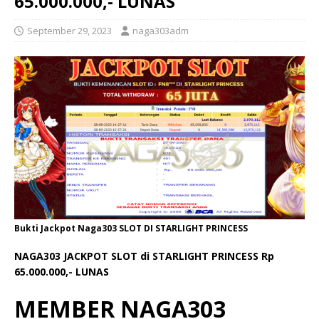
65.000.000,- LUNAS
September 29, 2023
naga303adm
Bukti Jackpot Naga303 SLOT DI STARLIGHT PRINCESS
NAGA303 JACKPOT SLOT di STARLIGHT PRINCESS Rp
65.000.000,- LUNAS
MEMBER NAGA303