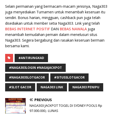
Selain permainan yang bermacam-macam jenisnya, Naga303
juga menyediakan Turnamen untuk menambah keseruan itu
sendiri. Bonus harian, mingguan, cashback pun juga telah
disediakan untuk member setia Naga303. Link yang telah
BEBAS INTERNET POSITIF
DAN
BEBAS NAWALA
juga
menambah kemudahan pemain dalam menelusuri situs
Naga303. Segera bergabung dan rasakan keseruan bermain
bersama kami.
#ANTIRUNGKAD
#NAGA303LOGIN #NAGAJACKPOT
#NAGA303SLOTGACOR
#SITUSSLOTGACOR
#SLOT GACOR
NAGA303 LINK
NAGA303 PENIPU
PREVIOUS
NAGA303 JACKPOT TOGEL DI SYDNEY POOLS Rp
97.000.000,- LUNAS