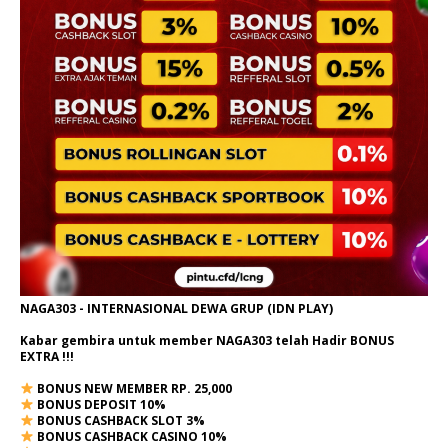
NAGA303 - INTERNASIONAL DEWA GRUP (IDN PLAY)
Kabar gembira untuk member NAGA303 telah Hadir BONUS
EXTRA !!!
BONUS NEW MEMBER RP. 25,000
BONUS DEPOSIT 10%
BONUS CASHBACK SLOT 3%
BONUS CASHBACK CASINO 10%