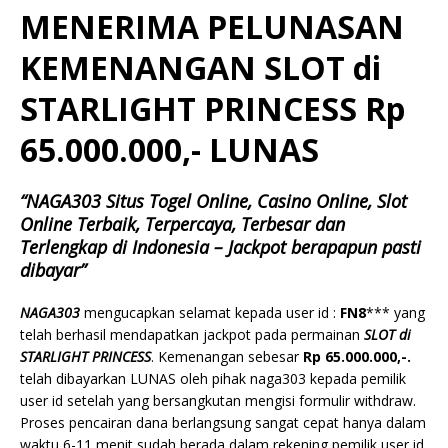
MENERIMA PELUNASAN
KEMENANGAN SLOT di
STARLIGHT PRINCESS Rp
65.000.000,- LUNAS
“NAGA303 Situs Togel Online, Casino Online, Slot
Online Terbaik, Terpercaya, Terbesar dan
Terlengkap di Indonesia – Jackpot berapapun pasti
dibayar”
NAGA303
mengucapkan selamat kepada user id :
FN8
*** yang
telah berhasil mendapatkan jackpot pada permainan
SLOT di
STARLIGHT PRINCESS
. Kemenangan sebesar
Rp 65.000.000,-.
telah dibayarkan LUNAS oleh pihak naga303 kepada pemilik
user id setelah yang bersangkutan mengisi formulir withdraw.
Proses pencairan dana berlangsung sangat cepat hanya dalam
waktu 6-11 menit sudah berada dalam rekening pemilik user id.