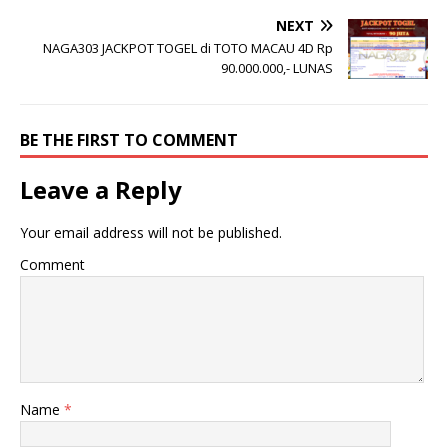
NEXT
NAGA303 JACKPOT TOGEL di TOTO MACAU 4D Rp
90.000.000,- LUNAS
BE THE FIRST TO COMMENT
Leave a Reply
Your email address will not be published.
Comment
Name
*