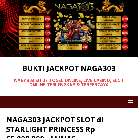
BUKTI JACKPOT NAGA303
NAGA303 SITUS TOGEL ONLINE, LIVE CASINO, SLOT
ONLINE TERLENGKAP & TERPERCAYA
NAGA303 JACKPOT SLOT di
STARLIGHT PRINCESS Rp