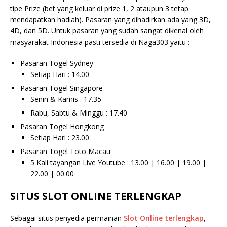
tipe Prize (bet yang keluar di prize 1, 2 ataupun 3 tetap
mendapatkan hadiah). Pasaran yang dihadirkan ada yang 3D,
4D, dan 5D. Untuk pasaran yang sudah sangat dikenal oleh
masyarakat Indonesia pasti tersedia di Naga303 yaitu :
Pasaran Togel Sydney
Setiap Hari : 14.00
Pasaran Togel Singapore
Senin & Kamis : 17.35
Rabu, Sabtu & Minggu : 17.40
Pasaran Togel Hongkong
Setiap Hari : 23.00
Pasaran Togel Toto Macau
5 Kali tayangan Live Youtube : 13.00 | 16.00 | 19.00 |
22.00 | 00.00
SITUS SLOT ONLINE TERLENGKAP
Sebagai situs penyedia permainan
Slot Online terlengkap
,