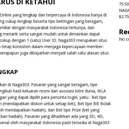
RUS DI KETAHUI
75.5
NAGA
 Online yang lengkap dan terpercaya di Indonesia hanya di
82.7
g cukup lengkap beserta tipe bettingan yang beragam,
miliar dengan masyarakat indonesia tentunya, dan
Re
g menarik serta sangat mudah untuk dimainkan dapat
No c
cukup dengan 1 (satu) User ID. Naga303 merupakan situs
hun tetap konsisten dalam menjaga kepercayaan member-
erapapun juga dibayarkan menjadi salah satu alasan situs
ENGKAP
ukan di Naga303. Pasaran yang sangat beragam, tipe
ikuti hasil keluaran resmi dari asosiasi lotre dunia, WLA
gan yang dapat dipilih para pencinta togel, yaitu : Bet tipe
on (mendapatkan diskon untuk setiap bet), Bet tipe BB Bolak
masih mendapatkan hadiah), dan Bet tipe Prize (bet yang
atkan hadiah). Pasaran yang dihadirkan ada yang 3D, 4D,
kenal oleh masyarakat Indonesia pasti tersedia di Naga303