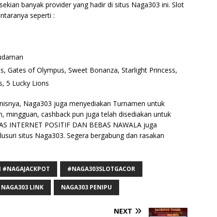
ekian banyak provider yang hadir di situs Naga303 ini. Slot
taranya seperti :
rudaman
s, Gates of Olympus, Sweet Bonanza, Starlight Princess,
, 5 Lucky Lions
nisnya, Naga303 juga menyediakan Turnamen untuk
n, mingguan, cashback pun juga telah disediakan untuk
BEBAS INTERNET POSITIF DAN BEBAS NAWALA juga
uri situs Naga303. Segera bergabung dan rasakan
 #NAGAJACKPOT
#NAGA303SLOTGACOR
NAGA303 LINK
NAGA303 PENIPU
NEXT