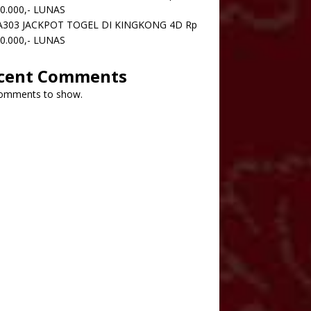
00.000,- LUNAS
303 JACKPOT TOGEL DI KINGKONG 4D Rp
50.000,- LUNAS
cent Comments
omments to show.