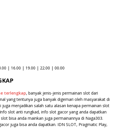
3.00 | 16.00 | 19.00 | 22.00 | 00.00
GKAP
ne terlengkap
, banyak jenis-jenis permainan slot dari
ional yang tentunya juga banyak digemari oleh masyarakat di
i juga menjadikan salah satu alasan kenapa permainan slot
Info slot anti rungkad, info slot gacor yang anda dapatkan
 slot bisa anda mainkan juga permainannya di Naga303.
gacor juga bisa anda dapatkan. IDN SLOT, Pragmatic Play,