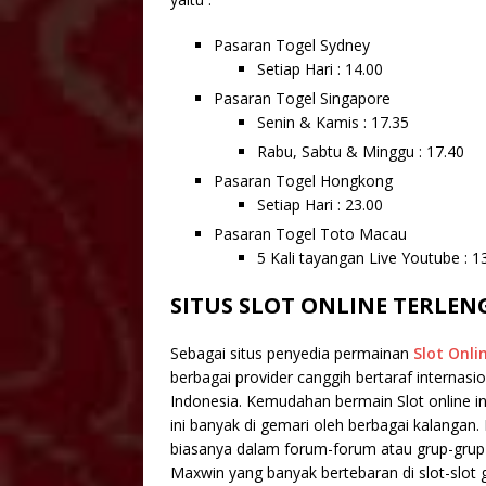
Pasaran Togel Sydney
Setiap Hari : 14.00
Pasaran Togel Singapore
Senin & Kamis : 17.35
Rabu, Sabtu & Minggu : 17.40
Pasaran Togel Hongkong
Setiap Hari : 23.00
Pasaran Togel Toto Macau
5 Kali tayangan Live Youtube : 1
SITUS SLOT ONLINE TERLEN
Sebagai situs penyedia permainan
Slot Onli
berbagai provider canggih bertaraf internas
Indonesia. Kemudahan bermain Slot online in
ini banyak di gemari oleh berbagai kalangan. 
biasanya dalam forum-forum atau grup-grup
Maxwin yang banyak bertebaran di slot-slot 