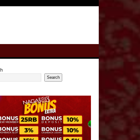
ch
Search