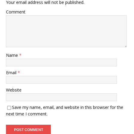
Your email address will not be published.
Comment
Name
*
Email
*
Website
Save my name, email, and website in this browser for the
next time I comment.