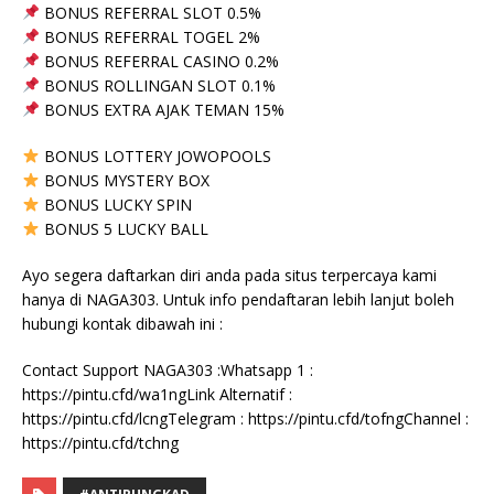
BONUS REFERRAL SLOT 0.5%
BONUS REFERRAL TOGEL 2%
BONUS REFERRAL CASINO 0.2%
BONUS ROLLINGAN SLOT 0.1%
BONUS EXTRA AJAK TEMAN 15%
BONUS LOTTERY JOWOPOOLS
BONUS MYSTERY BOX
BONUS LUCKY SPIN
BONUS 5 LUCKY BALL
Ayo segera daftarkan diri anda pada situs terpercaya kami
hanya di NAGA303. Untuk info pendaftaran lebih lanjut boleh
hubungi kontak dibawah ini :
Contact Support NAGA303 :Whatsapp 1 :
https://pintu.cfd/wa1ngLink Alternatif :
https://pintu.cfd/lcngTelegram : https://pintu.cfd/tofngChannel :
https://pintu.cfd/tchng